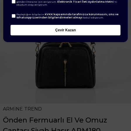
Elektronik Ticari İleti Aydınlatma Metni
gönderilmesine izin veriyorum.
'ni
okudum onay veriyorum.
KVKK kapsamında tarafınızca korunmasını, sms ve
Paylaştığım bilgilerin
WhatsApp üzerinden bilgilendirmeleri almayı
kabul ediyorum.
Çevir Kazan
ARMİNE TREND
Önden Fermuarlı El Ve Omuz
Çantası Siyah Hasır ARM180