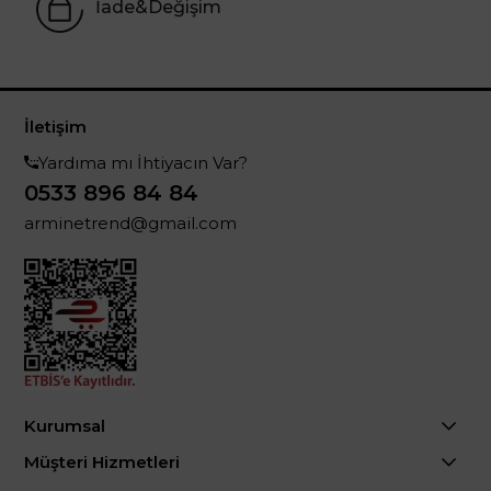
İade&Değişim
İletişim
Yardıma mı İhtiyacın Var?
0533 896 84 84
arminetrend@gmail.com
Kurumsal
Müşteri Hizmetleri