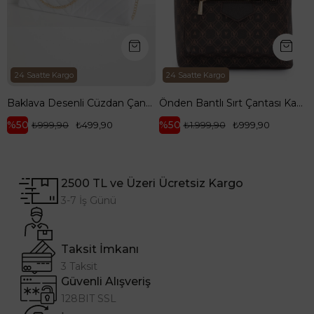
24 Saatte Kargo
24 Saatte Kargo
Baklava Desenli Cüzdan Çanta-Beyaz ARM143
Önden Bantlı Sırt Çantası Kahverengi ARM 165
%50
%50
₺999,90
₺499,90
₺1.999,90
₺999,90
2500 TL ve Üzeri Ücretsiz Kargo
3-7 İş Günü
Taksit İmkanı
3 Taksit
Güvenli Alışveriş
128BIT SSL