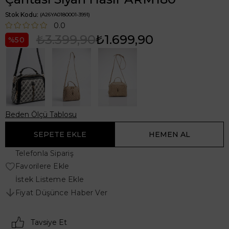
Stok Kodu
(A26YA0180001-3991)
0.0
₺3.399,90
₺1.699,90
50
Beden Ölçü Tablosu
Telefonla Sipariş
Favorilere Ekle
İstek Listeme Ekle
Fiyat Düşünce Haber Ver
Tavsiye Et