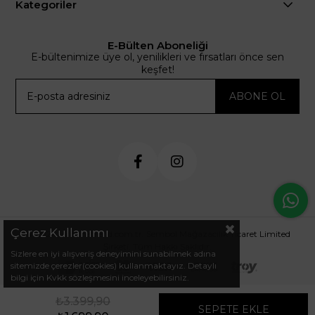
Kategoriler
E-Bülten Aboneliği
E-bültenimize üye ol, yenilikleri ve fırsatları önce sen
keşfet!
ABONE OL
Çerez Kullanımı
© 2024 .arminetrend.com.tr. Sembol Mağazacılık Ticaret Limited
Şirketi. Tüm Hakkı Saklıdır.
Sizlere en iyi alışveriş deneyimini sunabilmek adına
sitemizde çerezler(cookies) kullanmaktayız. Detaylı
bilgi için Kvkk sözleşmesini inceleyebilirsiniz.
₺3.399,90