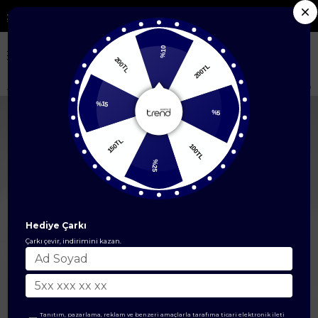
Yeni Sezon Ürünlerde %50'ye Varan İndirim
%10
200TL
200TL
Anasayfa
Çanta & Cüzdan Modelleri
Çanta
Önden Fermuarlı El Ve 
%15
%5
150TL
100TL
%25
Hediye Çarkı
Çarkı çevir, indirimini kazan.
Tanıtım, pazarlama, reklam ve benzeri amaçlarla tarafıma ticari elektronik ileti