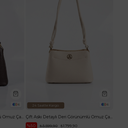
6
6
24 Saatte Kargo
Çift Askı Detaylı Deri Görünümlü Omuz Çantası Kahverengi ARM204
Çift Askı Detaylı Deri Görünümlü Omuz Çantası Krem ARM204
%50
₺3.599,90
₺1.799,90