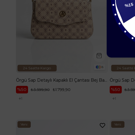
15
8
24 Saatte Kargo
24 Saatte
Örgü Sap Detaylı Kapaklı El Çantası Bej Baskılı ARM199
%50
%50
₺3.599,90
₺1.799,90
₺3.59
1
1
Yeni
Yeni
Ürün
Ürün