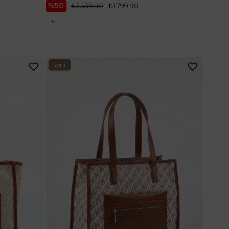
%50
₺3.599,90
₺1.799,90
1
Yeni
Ürün