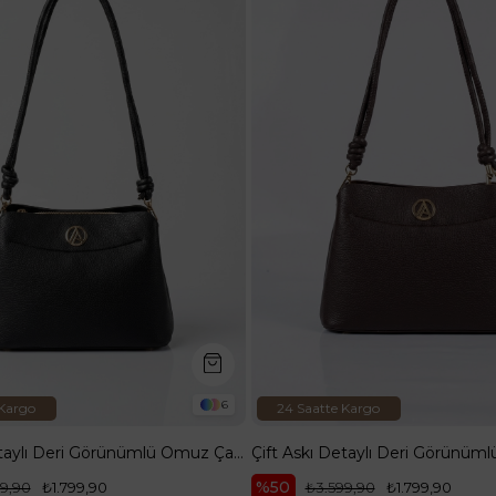
6
 Kargo
24 Saatte Kargo
Çift Askı Detaylı Deri Görünümlü Omuz Çantası Siyah ARM204
%50
9,90
₺1.799,90
₺3.599,90
₺1.799,90