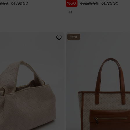
%50
9,90
₺1.799,90
₺3.599,90
₺1.799,90
1
Yeni
Ürün