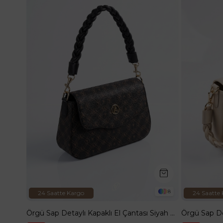
8
24 Saatte Kargo
24 Saatte
Örgü Sap Detaylı Kapaklı El Çantası Siyah Baskılı ARM199