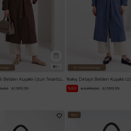
2
 Kargo
24 Saatte Kargo
Nakış Detaylı Belden Kuşaklı Uzun Tesettür Giy Çık Kahverengi 26YT519
%50
99,90
₺1.999,99
₺3.999,90
₺1.999,99
Yeni
Ürün