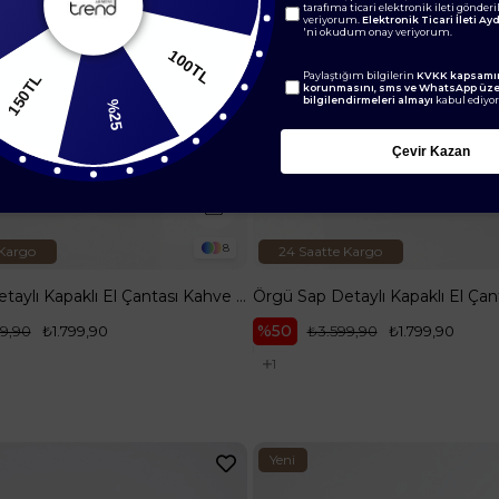
tarafıma ticari elektronik ileti gönder
%5
veriyorum.
Elektronik Ticari İleti A
'ni okudum onay veriyorum.
0TL
Paylaştığım bilgilerin
KVKK kapsamın
100TL
korunmasını, sms ve WhatsApp üz
bilgilendirmeleri almayı
kabul ediyo
%25
Çevir Kazan
8
 Kargo
24 Saatte Kargo
Örgü Sap Detaylı Kapaklı El Çantası Kahve Baskılı ARM199
%50
9,90
₺1.799,90
₺3.599,90
₺1.799,90
1
Yeni
Ürün