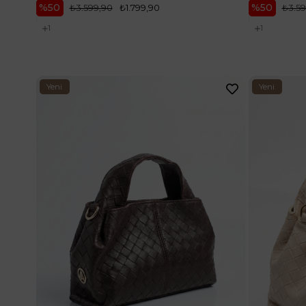
%50
%50
₺3.599,90
₺1.799,90
₺3.59
1
1
Yeni
Yeni
Ürün
Ürün