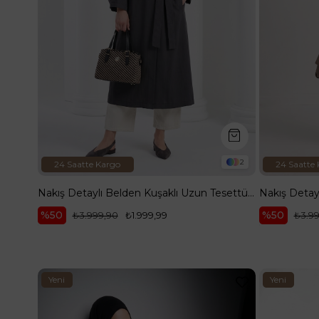
2
24 Saatte Kargo
24 Saatte
Nakış Detaylı Belden Kuşaklı Uzun Tesettür Giy Çık Antrasit 26YT519
%50
%50
₺3.999,90
₺1.999,99
₺3.9
Yeni
Yeni
Ürün
Ürün