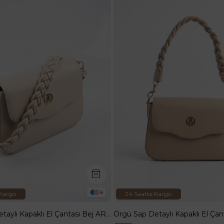
8
 Kargo
24 Saatte Kargo
Örgü Sap Detaylı Kapaklı El Çantası Bej ARM199