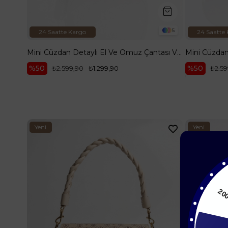
5
24 Saatte Kargo
24 Saatte
Mini Cüzdan Detaylı El Ve Omuz Çantası Vizon Desenli ARM110
%50
%50
₺2.599,90
₺1.299,90
₺2.59
Yeni
Yeni
Ürün
Ürün
%15