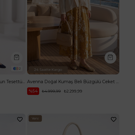
2
24 Saatte Kargo
Nakış Detaylı Belden Kuşaklı Uzun Tesettür Giy Çık İndigo 26YT519
Avenna Doğal Kumaş Beli Büzgülü Ceket ve Çiçek Desenli Etekli İkili Takım Bej 26YA638
%54
₺4.999,99
₺2.299,99
Yeni
Ürün