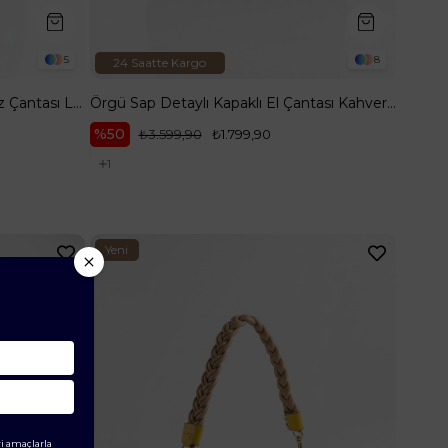
5
8
24 Saatte Kargo
Mini Cüzdan Detaylı El Ve Omuz Çantası Lacivert Desenli ARM110
Örgü Sap Detaylı Kapaklı El Çantası Kahverengi ARM199
%50
₺3.599,90
₺1.799,90
1
Yeni
Ürün
i amaçlarla