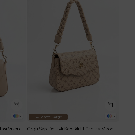
8
8
24 Saatte Kargo
Örgü Sap Detaylı Kapaklı El Çantası Vizon ARM199
Örgü Sap Detaylı Kapaklı El Çantası Vizon Baskılı ARM199