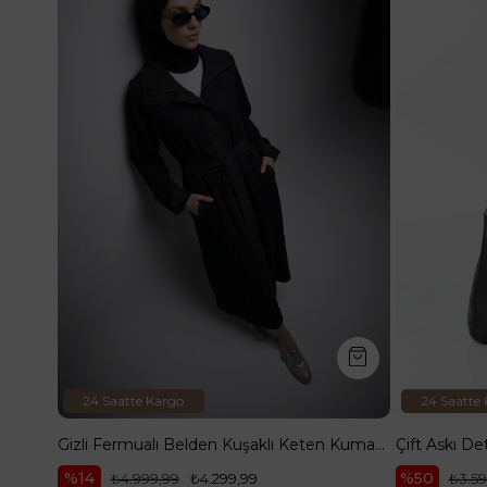
24 Saatte Kargo
24 Saatte
Gizli Fermualı Belden Kuşaklı Keten Kumaş Giy Çık Siyah 26YT513
%14
%50
₺4.999,99
₺4.299,99
₺3.59