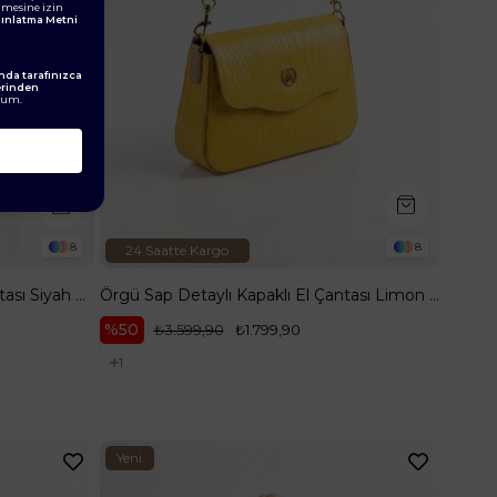
ilmesine izin
ydınlatma Metni
da tarafınızca
erinden
rum.
8
8
24 Saatte Kargo
Örgü Sap Detaylı Kapaklı El Çantası Siyah ARM199
Örgü Sap Detaylı Kapaklı El Çantası Limon Kroko ARM199
%50
₺3.599,90
₺1.799,90
1
Yeni
Ürün