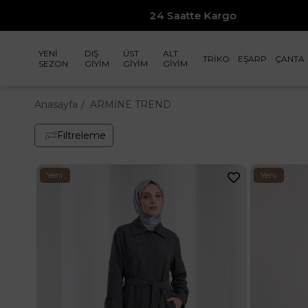
Üzeri Alışverişlerinize Sepette %10 İndirim
YENİ
DIŞ
ÜST
ALT
TRİKO
EŞARP
ÇANTA
SEZON
GİYİM
GİYİM
GİYİM
Anasayfa
ARMİNE TREND
Filtreleme
Yeni
Yeni
Ürün
Ürün