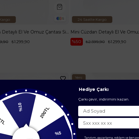
5
 Kargo
24 Saatte Kargo
Mini Cüzdan Detaylı El Ve Omuz Çantası Siyah Desenli ARM110
%50
9,90
₺1.299,90
₺2.599,90
₺1.299,90
Yeni
Ürün
Hediye Çarkı
Çarkı çevir, indirimini kazan.
%10
200TL
200TL
Tanıtım, pazarlama, reklam ve benzer