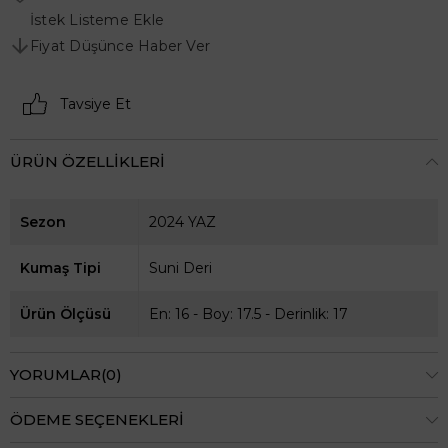
İstek Listeme Ekle
Fiyat Düşünce Haber Ver
Tavsiye Et
ÜRÜN ÖZELLIKLERI
Sezon
2024 YAZ
Kumaş Tipi
Suni Deri
Ürün Ölçüsü
En: 16 - Boy: 17.5 - Derinlik: 17
YORUMLAR
(0)
ÖDEME SEÇENEKLERI