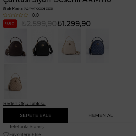
Stok Kodu
(A24YA1100001-3935)
0.0
₺2.599,90
₺1.299,90
50
Beden Ölçü Tablosu
Telefonla Sipariş
Favorilere Ekle