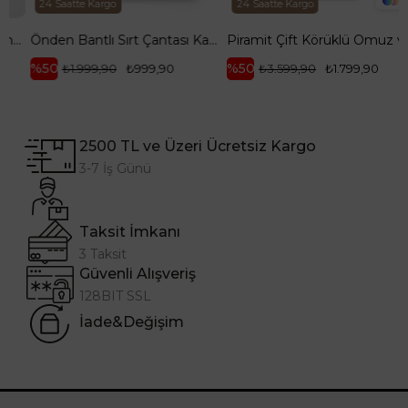
2
24 Saatte Kargo
24 Saatte Kargo
ARM143
Önden Bantlı Sırt Çantası Kahverengi ARM 165
Piramit Çift Körüklü Omuz ve El Çantası Bej ARM168
%50
%50
₺1.999,90
₺999,90
₺3.599,90
₺1.799,90
2500 TL ve Üzeri Ücretsiz Kargo
3-7 İş Günü
Taksit İmkanı
3 Taksit
Güvenli Alışveriş
128BIT SSL
İade&Değişim