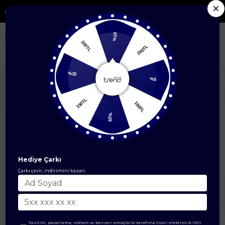
 Ürünlerde %50'ye Varan İndirim
%10
200TL
200TL
Anasayfa
Çanta & Cüzdan Modelleri
Çanta
Mini Cüzdan Detaylı El 
%5
%15
100TL
150TL
%25
Hediye Çarkı
Çarkı çevir, indirimini kazan.
Tanıtım, pazarlama, reklam ve benzeri amaçlarla tarafıma ticari elektronik ileti