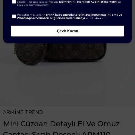
Elektronik Ticari İleti Aydınlatma Metni
gönderilmesine izin veriyorum.
'ni
okudum onay veriyorum.
KVKK kapsamında tarafınızca korunmasını, sms ve
Paylaştığım bilgilerin
WhatsApp üzerinden bilgilendirmeleri almayı
kabul ediyorum.
Çevir Kazan
ARMİNE TREND
Mini Cüzdan Detaylı El Ve Omuz
Çantası Siyah Desenli ARM110