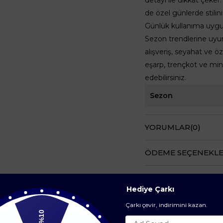
de özel günlerde stilini
Günlük kullanıma uygun
Sezon trendlerine uyum
alışveriş, seyahat ve öz
eşarp, trençkot ve min
edebilirsiniz.
Sezon
YORUMLAR
(0)
ÖDEME SEÇENEKLE
ÜRÜN ÖNERILERI
Hediye Çarkı
Çarkı çevir, indirimini kazan.
%10