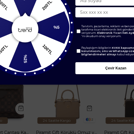
200TL
200TL
BENZER ÜRÜNLER
Tanıtım, pazarlama, reklam ve benzer
%5
tarafıma ticari elektronik ileti gönder
veriyorum.
Elektronik Ticari İleti A
'ni okudum onay veriyorum.
0TL
100TL
Paylaştığım bilgilerin
KVKK kapsamın
korunmasını, sms ve WhatsApp üz
bilgilendirmeleri almayı
kabul ediyo
%25
Çevir Kazan
2
go
24 Saatte Kargo
24 Saatte Ka
Önden Bantlı Sırt Çantası Kahverengi ARM 165
Piramit Çift Körüklü Omuz ve El Çantası Bej ARM168