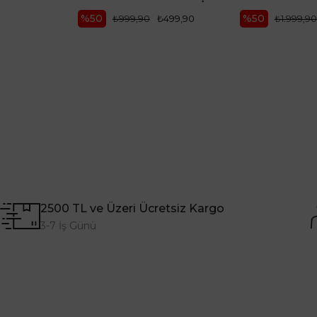
%50
%50
₺999,90
₺499,90
₺1.999,90
2500 TL ve Üzeri Ücretsiz Kargo
3-7 İş Günü