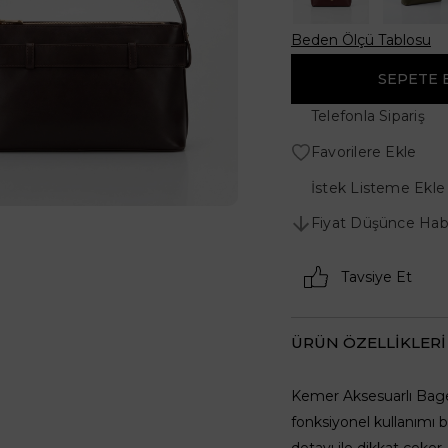
Beden Ölçü Tablosu
Telefonla Sipariş
Favorilere Ekle
İstek Listeme Ekle
Fiyat Düşünce Hab
Tavsiye Et
ÜRÜN ÖZELLIKLERI
Kemer Aksesuarlı Bage
fonksiyonel kullanımı b
detayı ile dikkat çeke