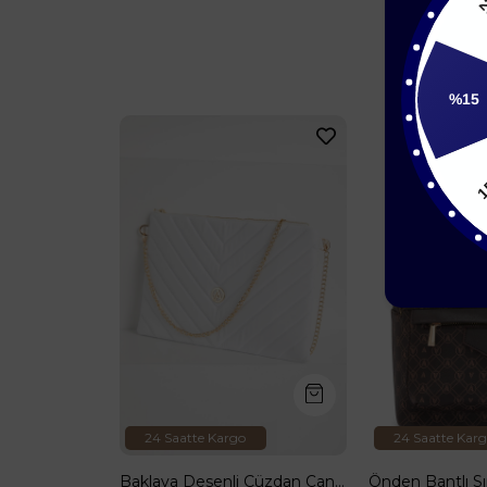
%15
2
15
Piramit Çift Körüklü Omuz ve El Çantası Siyah Baskılı ARM168
₺1.799,90
24 Saatte Kargo
24 Saatte Kar
Baklava Desenli Cüzdan Çanta-Beyaz ARM143