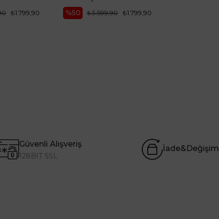
%50
%50
90
₺1.799,90
₺3.599,90
₺1.799,90
₺999,
Güvenli Alışveriş
İade&Değişim
128BIT SSL