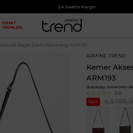
24 Saatte Kargo
FIRSAT
ÜRÜNLERİ
sesuarlı Baget Çanta Kahverengi ARM193
ARMİNE TREND
Kemer Akses
ARM193
Stok Kodu
(A26YA0193001-186
0.0
₺3.199,
50