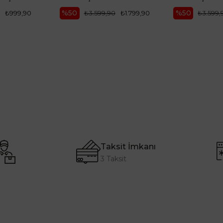
%50
%50
₺999,90
₺3.599,90
₺1.799,90
₺3.599,
Taksit İmkanı
3 Taksit