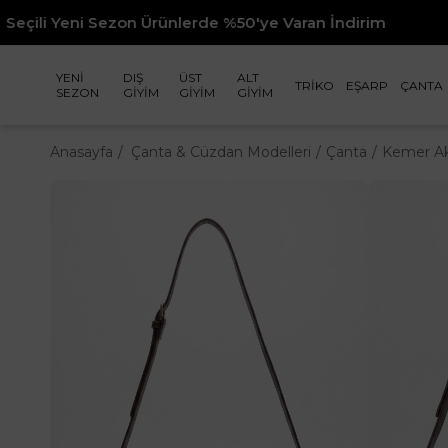
ezon Ürünlerde %50'ye Varan İndirim
YENİ
DIŞ
ÜST
ALT
TRİKO
EŞARP
ÇANTA
SEZON
GİYİM
GİYİM
GİYİM
Anasayfa
Çanta & Cüzdan Modelleri
Çanta
Kemer Ak