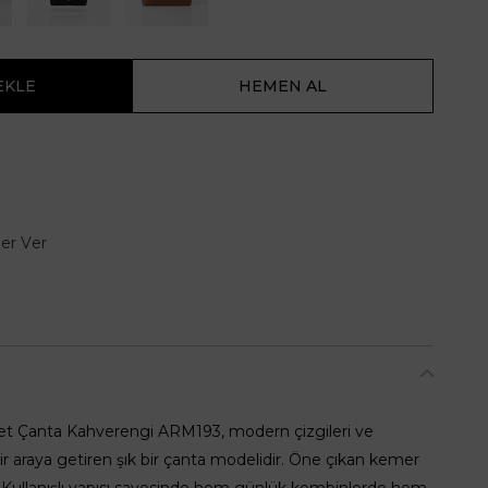
er Ver
t Çanta Kahverengi ARM193, modern çizgileri ve
ir araya getiren şık bir çanta modelidir. Öne çıkan kemer
r. Kullanışlı yapısı sayesinde hem günlük kombinlerde hem