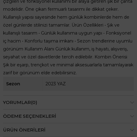
çizgileri ve fonksiyonel kullanımı bir araya getiren şık bir çanta
modelidir. Öne çıkan fermuarlı tasarımı ile dikkat çeker.
Kullanışlı yapısı sayesinde hem günlük kombinlerde hem de
özel günlerde stilinizi tamamlar. Ürün Özellikleri • Şık ve
kullanışlı tasarım • Günlük kullanıma uygun yapı • Fonksiyonel
iç hacim • Konforlu taşıma imkanı • Sezon trendlerine uyumlu
görünüm Kullanım Alanı Günlük kullanım, iş hayatı, alışveriş,
seyahat ve özel davetlerde tercih edilebilir. Kombin Önerisi
Şık bir eşarp, trençkot ve minimal aksesuarlarla tamamlayarak
zarif bir görünüm elde edebilirsiniz.
Sezon
2023 YAZ
YORUMLAR
(0)
ÖDEME SEÇENEKLERI
ÜRÜN ÖNERILERI