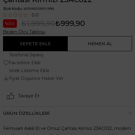
Stok Kodu
(A23YA0220001-1905)
0.0
₺1.999,90
₺999,90
50
Beden Ölçü Tablosu
Telefonla Sipariş
Favorilere Ekle
İstek Listeme Ekle
Fiyat Düşünce Haber Ver
Tavsiye Et
ÜRÜN ÖZELLIKLERI
Fermuarlı Askılı El ve Omuz Çantası Kırmızı 23AC022, modern