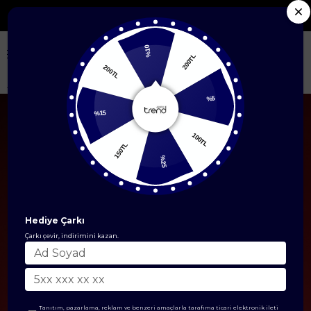
Seçili Yeni Sezon Ürünlerde %50'ye Varan İndirim
%10
200TL
200TL
Anasayfa
Çanta & Cüzdan Modelleri
Çanta
Fermuarlı Askılı El ve 
%15
%5
150TL
100TL
%25
Hediye Çarkı
Çarkı çevir, indirimini kazan.
Tanıtım, pazarlama, reklam ve benzeri amaçlarla tarafıma ticari elektronik ileti