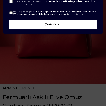
Elektronik Ticari İleti Aydınlatma Metni
gönderilmesine izin veriyorum.
'ni
okudum onay veriyorum.
KVKK kapsamında tarafınızca korunmasını, sms ve
Paylaştığım bilgilerin
WhatsApp üzerinden bilgilendirmeleri almayı
kabul ediyorum.
Çevir Kazan
ARMİNE TREND
Fermuarlı Askılı El ve Omuz
Çantası Kırmızı 23AC022