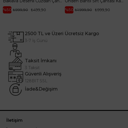
Baklava Desenli Cüzdan Çanta-Beyaz ARM143
Önden Bantlı Sırt Çantası Kahverengi ARM 165
%50
%50
₺999,90
₺499,90
₺1.999,90
₺999,90
2500 TL ve Üzeri Ücretsiz Kargo
3-7 İş Günü
Taksit İmkanı
3 Taksit
Güvenli Alışveriş
128BIT SSL
İade&Değişim
İletişim