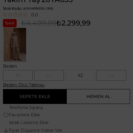
Stok Kodu
(K26YA6350002-2363)
0.0
₺4.499,99
₺2.299,99
49
Beden
38
40
42
44
Beden Ölçü Tablosu
Telefonla Sipariş
Favorilere Ekle
İstek Listeme Ekle
Fiyat Düşünce Haber Ver