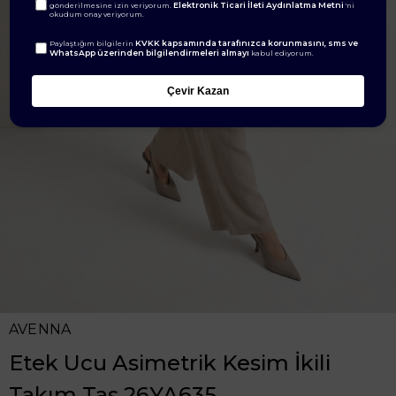
Elektronik Ticari İleti Aydınlatma Metni
gönderilmesine izin veriyorum.
'ni
okudum onay veriyorum.
KVKK kapsamında tarafınızca korunmasını, sms ve
Paylaştığım bilgilerin
WhatsApp üzerinden bilgilendirmeleri almayı
kabul ediyorum.
Çevir Kazan
AVENNA
Etek Ucu Asimetrik Kesim İkili
Takım Taş 26YA635