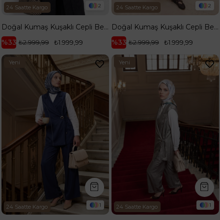
2
2
24 Saatte Kargo
24 Saatte Kargo
Doğal Kumaş Kuşaklı Cepli Beli Kuşaklı Kolyeli Kimono Siyah 26YA511
Doğal Kumaş Kuşaklı Cepli Beli Kuşaklı Kolyeli Kimono Kahverengi 26YA511
%33
%33
₺2.999,99
₺1.999,99
₺2.999,99
₺1.999,99
Yeni
Yeni
Ürün
Ürün
1
1
24 Saatte Kargo
24 Saatte Kargo