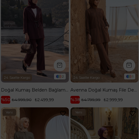
2
1
24 Saatte Kargo
24 Saatte Kargo
Doğal Kumaş Belden Bağlamalı Ceket ve Bol Paça Pantolonlu Rahat Kalıp İkili Takım Mürdüm 26YA630
Avenna Doğal Kumaş File Detaylı Tam Boy Fermuarlı Cepli Tunik ve Pantolonlu İkili Takım Tarçın 26YA632
%50
%38
₺4.999,90
₺2.499,99
₺4.799,99
₺2.999,99
Yeni
Yeni
Ürün
Ürün