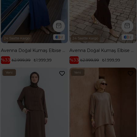
2
2
24 Saatte Kargo
24 Saatte Kargo
Avenna Doğal Kumaş Elbise Üzerine Ceketli İkili Takım İndigo 26YA609
Avenna Doğal Kumaş Elbise Üzerine Ceketli İkili Takım Kahverengi 26YA609
%33
%33
₺2.999,99
₺1.999,99
₺2.999,99
₺1.999,99
Yeni
Yeni
Ürün
Ürün