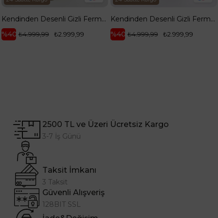
Kendinden Desenli Gizli Fermuarlı Cepli Pantolonlu İkili Takım Yağ Yeşili 26YA603
Kendinden Desenli Gizli Fermuarlı Cepli Pantolonlu İkili Takım Kahverengi 26YA603
%40
%40
₺4.999,99
₺2.999,99
₺4.999,99
₺2.999,99
2500 TL ve Üzeri Ücretsiz Kargo
3-7 İş Günü
Taksit İmkanı
3 Taksit
Güvenli Alışveriş
128BIT SSL