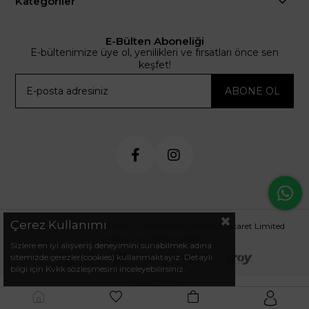
Kategoriler
E-Bülten Aboneliği
E-bültenimize üye ol, yenilikleri ve fırsatları önce sen
keşfet!
ABONE OL
Çerez Kullanımı
© 2024 .arminetrend.com.tr. Sembol Mağazacılık Ticaret Limited
Şirketi. Tüm Hakkı Saklıdır.
Sizlere en iyi alışveriş deneyimini sunabilmek adına
sitemizde çerezler(cookies) kullanmaktayız. Detaylı
bilgi için Kvkk sözleşmesini inceleyebilirsiniz.