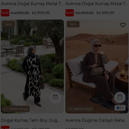
Avenna Doğal Kumaş Metal Tokalı Yelekli Palazzo ve Pantolonlu İkili Takım Lacivert 26YA604
Avenna Doğal Kumaş Metal Tokalı Yelekli Palazzo ve Pantolonlu İkili Takım Küf Yeşili 26YA604
%40
%40
₺4.999,99
₺2.999,99
₺4.999,99
₺2.999,99
Yeni
Yeni
Ürün
Ürün
2
24 Saatte Kargo
24 Saatte Kargo
Doğal Kumaş Tam Boy Düğmeli Desenli 127 cm Boy Tunik ve Rahat Kesim Pantolon İkili Takım Siyah 26YA657
Avenna Düğme Detaylı Rahat Kesim İkili Takım Duman 26YA655