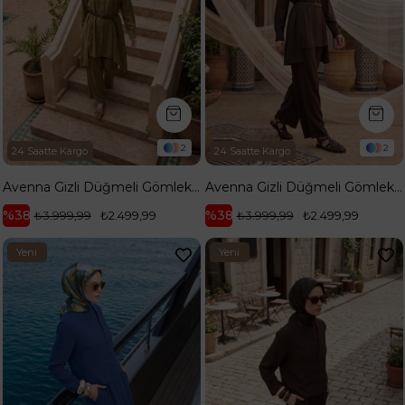
2
2
24 Saatte Kargo
24 Saatte Kargo
Avenna Gizli Düğmeli Gömlek Yaka Asimetrik Kesim Pantolonlu İkili Takım Hardal 26YA620
Avenna Gizli Düğmeli Gömlek Yaka Asimetrik Kesim Pantolonlu İkili Takım Kahverengi 26YA620
%38
%38
₺3.999,99
₺2.499,99
₺3.999,99
₺2.499,99
Yeni
Yeni
Ürün
Ürün