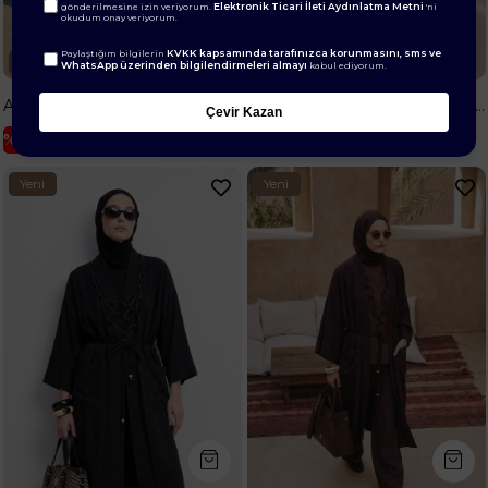
Elektronik Ticari İleti Aydınlatma Metni
gönderilmesine izin veriyorum.
'ni
okudum onay veriyorum.
KVKK kapsamında tarafınızca korunmasını, sms ve
Paylaştığım bilgilerin
2
24 Saatte Kargo
24 Saatte Kargo
WhatsApp üzerinden bilgilendirmeleri almayı
kabul ediyorum.
Avenna File Detaylı Fermuarlı Cepli Pantolonlu İkili Takım 26YA632 İndigo
Doğal Kumaş Kuşaklı Cepli Beli Kuşaklı Kolyeli Kimono Taş 26YA511
Çevir Kazan
%40
%33
₺4.999,99
₺2.999,99
₺2.999,99
₺1.999,99
Yeni
Yeni
Ürün
Ürün