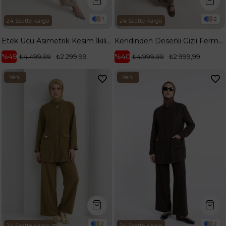
1
2
24 Saatte Kargo
24 Saatte Kargo
Etek Ucu Asimetrik Kesim İkili Takım Taş 26YA635
Kendinden Desenli Gizli Fermuarlı Cepli Pantolonlu İkili Takım Vizon 26YA603
%49
%40
₺4.499,99
₺2.299,99
₺4.999,99
₺2.999,99
Yeni
Yeni
Ürün
Ürün
2
2
24 Saatte Kargo
24 Saatte Kargo