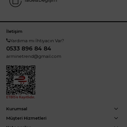
İade&Değişim
İletişim
Yardıma mı İhtiyacın Var?
0533 896 84 84
arminetrend@gmail.com
Kurumsal
Müşteri Hizmetleri