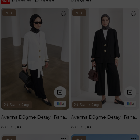
%38
₺3.999,99
₺2.499,99
₺3.999,90
Yeni
Yeni
Ürün
Ürün
2
2
24 Saatte Kargo
24 Saatte Kargo
Avenna Düğme Detaylı Rahat Kesim İkili Takım Ekru 26YA655
Avenna Düğme Detaylı Rahat Kesim İkili Takım Siyah 26YA655
₺3.999,90
₺3.999,90
Yeni
Yeni