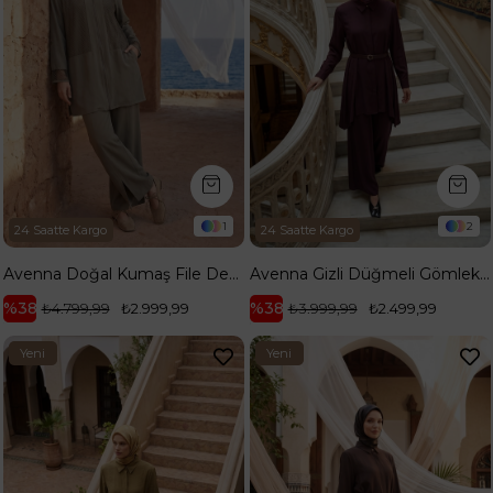
1
2
24 Saatte Kargo
24 Saatte Kargo
Avenna Doğal Kumaş File Detaylı Tam Boy Fermuarlı Cepli Tunik ve Pantolonlu İkili Takım Haki 26YA632
Avenna Gizli Düğmeli Gömlek Yaka Asimetrik Kesim Pantolonlu İkili Takım Bordo 26YA620
%38
%38
₺4.799,99
₺2.999,99
₺3.999,99
₺2.499,99
Yeni
Yeni
Ürün
Ürün