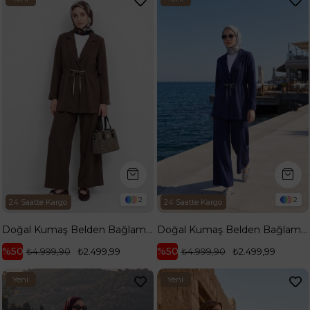
Ürün
Ürün
2
2
24 Saatte Kargo
24 Saatte Kargo
Doğal Kumaş Belden Bağlamalı Ceket ve Bol Paça Pantolonlu Rahat Kalıp İkili Takım Kahverengi 26YA630
Doğal Kumaş Belden Bağlamalı Ceket ve Bol Paça Pantolonlu Rahat Kalıp İkili Takım Lacivert 26YA630
%50
%50
₺4.999,90
₺2.499,99
₺4.999,90
₺2.499,99
Yeni
Yeni
Ürün
Ürün