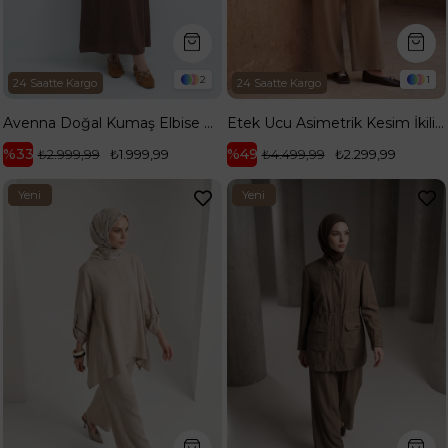
2
1
24 Saatte Kargo
24 Saatte Kargo
Avenna Doğal Kumaş Elbise Üzerine Ceketli İkili Takım Taba 26YA609
Etek Ucu Asimetrik Kesim İkili Takım Kahverengi 26YA635
%33
%49
₺2.999,99
₺1.999,99
₺4.499,99
₺2.299,99
Yeni
Yeni
Ürün
Ürün