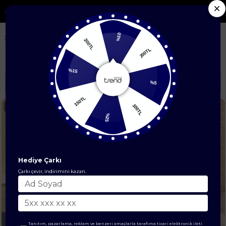
24 Saatte Kargo
%10
200TL
200TL
Anasayfa
AVENNA
%15
Sıralama
Filtreleme
%5
150TL
100TL
Yeni
Yeni
%25
Ürün
Ürün
Hediye Çarkı
Çarkı çevir, indirimini kazan.
Tanıtım, pazarlama, reklam ve benzeri amaçlarla tarafıma ticari elektronik ileti