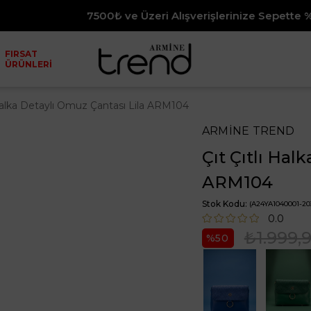
7500₺ ve Üzeri Alışverişlerinize Sepette %10 İndirim
FIRSAT
ÜRÜNLERİ
 Halka Detaylı Omuz Çantası Lila ARM104
ARMİNE TREND
Çıt Çıtlı Hal
ARM104
Stok Kodu
(A24YA1040001-20
0.0
₺1.999,
50