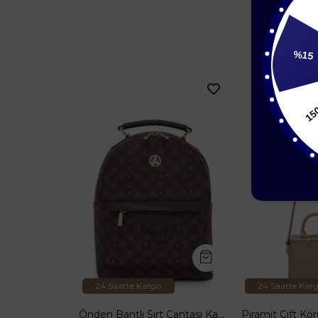
20
%15
24 Saatte Kargo
24 Saatte Kar
Baklava Desenli Cüzdan Çanta-Beyaz ARM143
Önden Bantlı Sırt Çantası Kahverengi ARM 165