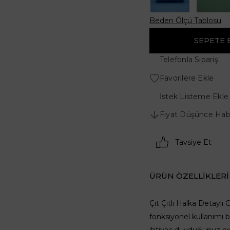
Beden Ölçü Tablosu
Telefonla Sipariş
Favorilere Ekle
İstek Listeme Ekle
Fiyat Düşünce Hab
Tavsiye Et
ÜRÜN ÖZELLIKLERI
Çıt Çıtlı Halka Detayl
fonksiyonel kullanımı b
ihtiyaç duyduğunuz eşya