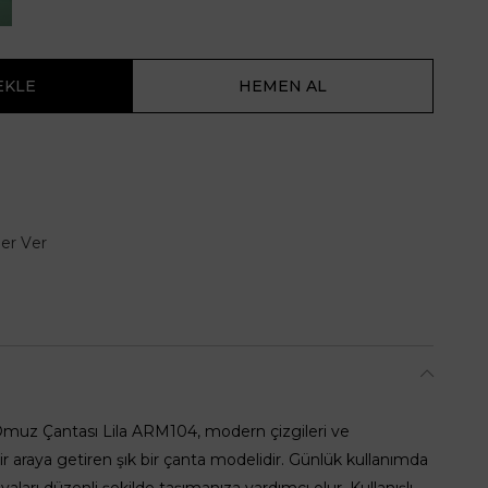
er Ver
ı Omuz Çantası Lila ARM104, modern çizgileri ve
ir araya getiren şık bir çanta modelidir. Günlük kullanımda
ları düzenli şekilde taşımanıza yardımcı olur. Kullanışlı