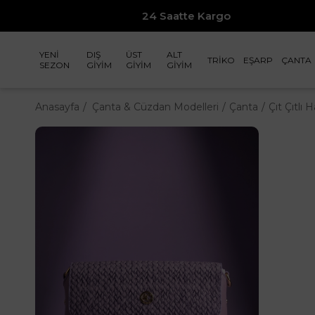
24 Saatte Kargo
YENİ
DIŞ
ÜST
ALT
TRİKO
EŞARP
ÇANTA
SEZON
GİYİM
GİYİM
GİYİM
Anasayfa
Çanta & Cüzdan Modelleri
Çanta
Çıt Çıtlı