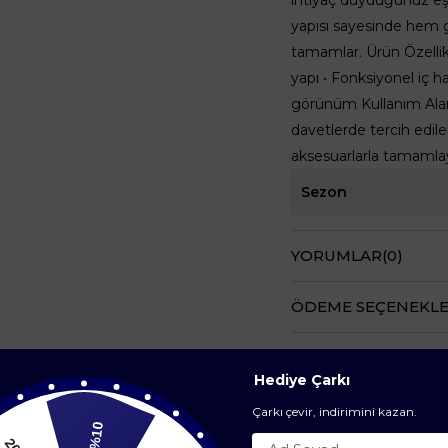
yapısı sayesinde hem 
tamamlar. Ürün Özellikl
yapı • Fonksiyonel iç 
görünüm Kullanım Alanı 
davetlerde tercih edile
aksesuarlarla tamamlaya
Sezon
YORUMLAR
(0)
ÖDEME SEÇENEKLE
ÜRÜN ÖNERILERI
Hediye Çarkı
Çarkı çevir, indirimini kazan.
%10