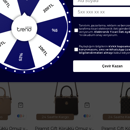
200TL
0TL
BENZER ÜRÜNLER
%5
Tanıtım, pazarlama, reklam ve benzer
tarafıma ticari elektronik ileti gönder
veriyorum.
Elektronik Ticari İleti A
'ni okudum onay veriyorum.
100TL
150TL
Paylaştığım bilgilerin
KVKK kapsamın
korunmasını, sms ve WhatsApp üz
bilgilendirmeleri almayı
kabul ediyo
%25
Çevir Kazan
2
2
go
24 Saatte Kargo
24 Saatte Ka
Piramit Çift Körüklü Omuz ve El Çantası Bej ARM168
Piramit Çift Körüklü Omuz ve El Çantası Kahverengi ARM168