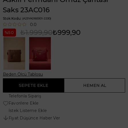
Saks 23AC016
Stok Kodu
(A23YA0160001-2230)
0.0
₺1.999,90
₺999,90
50
Beden Ölçü Tablosu
Telefonla Sipariş
Favorilere Ekle
İstek Listeme Ekle
Fiyat Düşünce Haber Ver