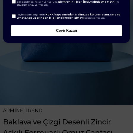
Elektronik Ticari İleti Aydınlatma Metni
gönderilmesine izin veriyorum.
'ni
okudum onay veriyorum.
KVKK kapsamında tarafınızca korunmasını, sms ve
Paylaştığım bilgilerin
WhatsApp üzerinden bilgilendirmeleri almayı
kabul ediyorum.
Çevir Kazan
ARMİNE TREND
Baklava ve Çizgi Desenli Zincir
Askılı Fermuarlı Omuz Çantası