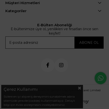
Müşteri Hizmetleri
Kategoriler
E-Bülten Aboneliği
E-bültenimize üye ol, yenilikleri ve fırsatları önce sen
keşfet!
ABONE OL
Çerez Kullanımı
© 2024 .arminetrend.com.tr. Sembol Mağazacılık Ticaret Limited
Şirketi. Tüm Hakkı Saklıdır.
Sizlere en iyi alışveriş deneyimini sunabilmek adına
sitemizde çerezler(cookies) kullanmaktayız. Detaylı
bilgi için Kvkk sözleşmesini inceleyebilirsiniz.