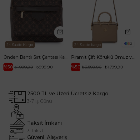
2
24 Saatte Kargo
24 Saatte Kargo
RM143
Önden Bantlı Sırt Çantası Kahverengi ARM 165
Piramit Çift Körüklü Omuz ve El Çantası Bej ARM168
%50
%50
₺1.999,90
₺999,90
₺3.599,90
₺1.799,90
2500 TL ve Üzeri Ücretsiz Kargo
3-7 İş Günü
Taksit İmkanı
3 Taksit
Güvenli Alışveriş