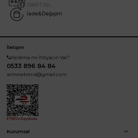
128BIT SSL
İade&Değişim
İletişim
Yardıma mı İhtiyacın Var?
0533 896 84 84
arminetrend@gmail.com
Kurumsal