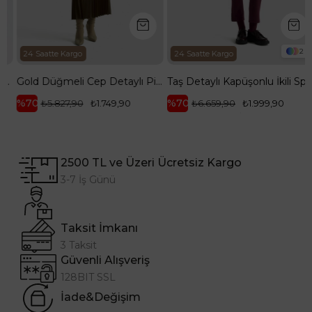
2
24 Saatte Kargo
24 Saatte Kargo
vi 25YT656
Gold Düğmeli Cep Detaylı Pilise Etekli Yelekli İkili Takım-Yağ Yeşili 25KT643
Taş Detaylı Kapüşonlu İkili Spor Takım Bordo 25KT603
%70
%70
₺5.827,90
₺1.749,90
₺6.659,90
₺1.999,90
2500 TL ve Üzeri Ücretsiz Kargo
3-7 İş Günü
Taksit İmkanı
3 Taksit
Güvenli Alışveriş
128BIT SSL
İade&Değişim