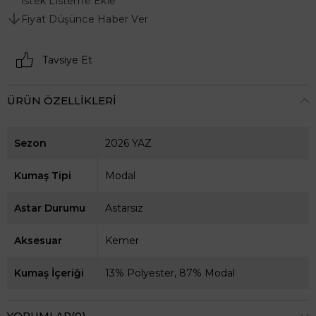
İstek Listeme Ekle
Fiyat Düşünce Haber Ver
Tavsiye Et
ÜRÜN ÖZELLIKLERI
Sezon
2026 YAZ
Kumaş Tipi
Modal
Astar Durumu
Astarsız
Aksesuar
Kemer
Kumaş İçeriği
13% Polyester, 87% Modal
YORUMLAR
(0)