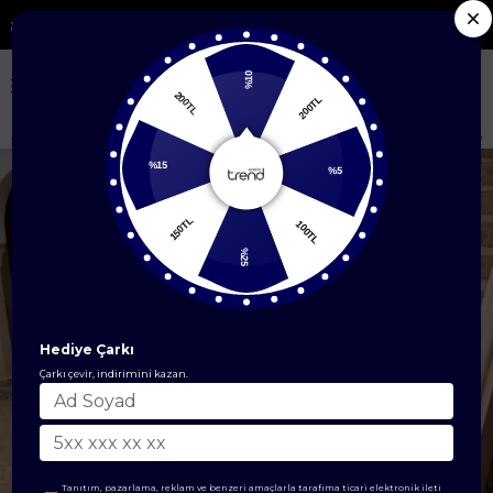
Ürünlerde %50'ye Varan İndirim
%10
200TL
200TL
Anasayfa
ÜST GİYİM
İkili Takım
%15
%5
150TL
100TL
%25
Hediye Çarkı
Çarkı çevir, indirimini kazan.
Tanıtım, pazarlama, reklam ve benzeri amaçlarla tarafıma ticari elektronik ileti