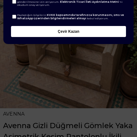
Elektronik Ticari İleti Aydınlatma Metni
gönderilmesine izin veriyorum.
'ni
okudum onay veriyorum.
KVKK kapsamında tarafınızca korunmasını, sms ve
Paylaştığım bilgilerin
WhatsApp üzerinden bilgilendirmeleri almayı
kabul ediyorum.
Çevir Kazan
AVENNA
Avenna Gizli Düğmeli Gömlek Yaka
Asimetrik Kesim Pantolonlu İkili