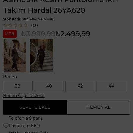
Takım Hardal 26YA620
Stok Kodu
(K26YA6209002-1684)
0.0
₺3.999,99
₺2.499,99
38
Beden
38
40
42
44
Beden Ölçü Tablosu
Telefonla Sipariş
Favorilere Ekle