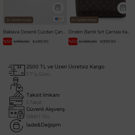
1
o
24 Saatte Kargo
Baklava Desenli Cüzdan Çanta-Beyaz ARM143
Önden Bantlı Sırt Çantası Kahverengi ARM 165
%50
₺499,90
₺1.999,90
₺999,90
2500 TL ve Üzeri Ücretsiz Kargo
3-7 İş Günü
Taksit İmkanı
3 Taksit
Güvenli Alışveriş
128BIT SSL
İade&Değişim