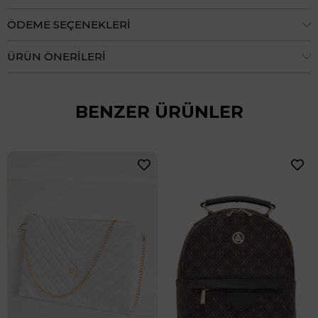
ÖDEME SEÇENEKLERI
ÜRÜN ÖNERILERI
BENZER ÜRÜNLER
24 Saatte Kargo
%50
₺3.599,90