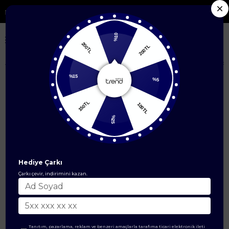
 Yeni Sezon Ürünlerde %50'ye Varan İndirim
%10
200TL
200TL
Anasayfa
Çanta & Cüzdan Modelleri
Çanta
Uzun Askılı Orta Boy S
%15
%5
150TL
100TL
%25
Hediye Çarkı
Çarkı çevir, indirimini kazan.
Tanıtım, pazarlama, reklam ve benzeri amaçlarla tarafıma ticari elektronik ileti