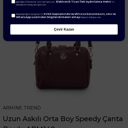
Elektronik Ticari İleti Aydınlatma Metni
gönderilmesine izin veriyorum.
'ni
okudum onay veriyorum.
KVKK kapsamında tarafınızca korunmasını, sms ve
Paylaştığım bilgilerin
WhatsApp üzerinden bilgilendirmeleri almayı
kabul ediyorum.
Çevir Kazan
ARMİNE TREND
Uzun Askılı Orta Boy Speedy Çanta