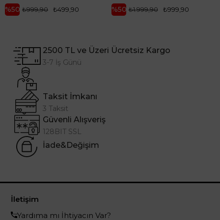
%50
%50
₺999,90
₺499,90
₺1.999,90
₺999,90
2500 TL ve Üzeri Ücretsiz Kargo
3-7 İş Günü
Taksit İmkanı
3 Taksit
Güvenli Alışveriş
128BIT SSL
İade&Değişim
İletişim
Yardıma mı İhtiyacın Var?