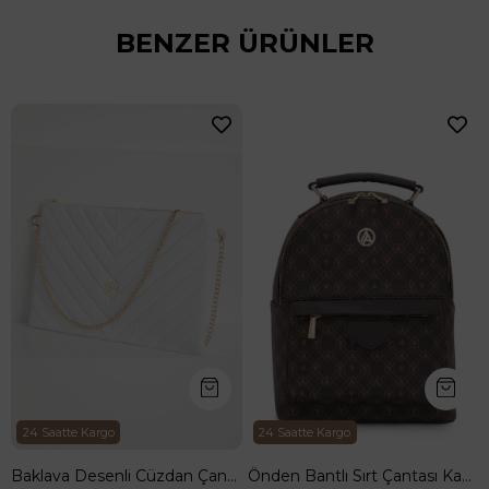
BENZER ÜRÜNLER
24 Saatte Kargo
24 Saatte Kargo
Baklava Desenli Cüzdan Çanta-Beyaz ARM143
Önden Bantlı Sırt Çantası Kahverengi ARM 165