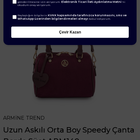
Elektronik Ticari İleti Aydınlatma Metni
gönderilmesine izin veriyorum.
'ni
okudum onay veriyorum.
KVKK kapsamında tarafınızca korunmasını, sms ve
Paylaştığım bilgilerin
WhatsApp üzerinden bilgilendirmeleri almayı
kabul ediyorum.
Çevir Kazan
ARMİNE TREND
Uzun Askılı Orta Boy Speedy Çanta