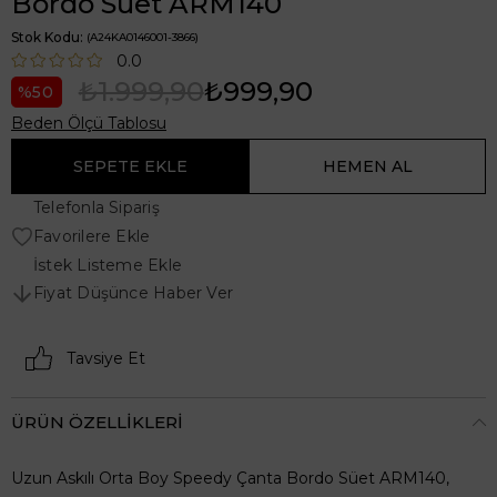
Bordo Süet ARM140
Stok Kodu
(A24KA0146001-3866)
0.0
₺1.999,90
₺999,90
50
Beden Ölçü Tablosu
Telefonla Sipariş
Favorilere Ekle
İstek Listeme Ekle
Fiyat Düşünce Haber Ver
Tavsiye Et
ÜRÜN ÖZELLIKLERI
Uzun Askılı Orta Boy Speedy Çanta Bordo Süet ARM140,