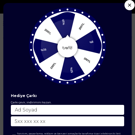
Seçili Yeni Sezon Ürünlerde %50'ye Varan İndirim
%10
200TL
200TL
Anasayfa
Çanta & Cüzdan Modelleri
Çanta
Uzun Askılı Orta Boy S
%5
%15
100TL
150TL
%25
Hediye Çarkı
Çarkı çevir, indirimini kazan.
Tanıtım, pazarlama, reklam ve benzeri amaçlarla tarafıma ticari elektronik ileti