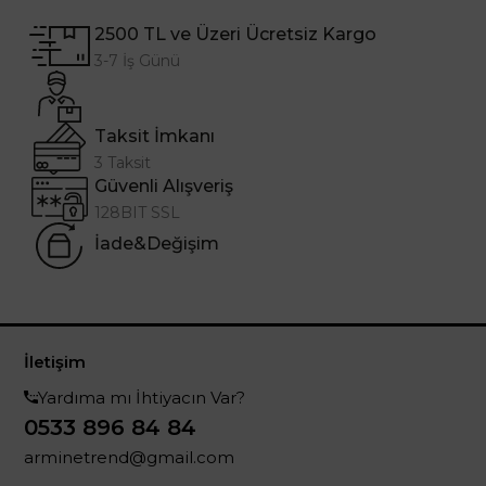
2500 TL ve Üzeri Ücretsiz Kargo
3-7 İş Günü
Taksit İmkanı
3 Taksit
Güvenli Alışveriş
128BIT SSL
İade&Değişim
İletişim
Yardıma mı İhtiyacın Var?
0533 896 84 84
arminetrend@gmail.com