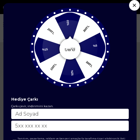
Yeni Sezon Ürünlerde %50'ye Varan İndirim
%10
200TL
200TL
Anasayfa
ÜST GİYİM
İkili Takım
%15
%5
150TL
100TL
%25
Hediye Çarkı
Çarkı çevir, indirimini kazan.
Tanıtım, pazarlama, reklam ve benzeri amaçlarla tarafıma ticari elektronik ileti