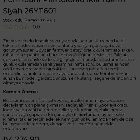
Siyah 26YT601
Stok Kodu
(K26YA6010001-2261)
0.0
Zincir ve çiçek desenlerinin uyumuyla hareket kazanan bu ikili
takım, modern tasarımı ve konforlu yapısıyla gün boyu şık bir
görünüm sunar. Boydan fermuar detayı pratik kullanım sağlarken,
rahat kesim pantolonu hareket özgürlüğünü destekler. Dikkat
çekici desenleriyle sade şıklığı güçlü bir duruşla buluşturan tasarım;
günlük kullanımdan şehir yaşamına, hafta sonu buluşmalarından
özel davetlere kadar birçok farklı ortamda rahatlıkla tercih
edilebilir. Uyumlu parçaları sayesinde zahmetsiz kombin imkânı
sunan bu model, gardırobunuzun en kullanışlı seçeneklerinden biri
olmaya adaydır.
Kombin Önerisi
Bu takımı desensiz bir şal veya eşarp ile tamamlayarak desen
detaylarının ön plana çıkmasını sağlayabilirsiniz. Spor ayakkabı,
loafer ya da zarif babet modelleriyle kombinleyebilir; omuz
çantası veya çapraz askılı çantayla stilinizi tamamlayabilirsiniz.
Minimal takılar tercih ederek hem günlük kullanımda hem de özel
buluşmalarda modern, dengeli ve şık bir görünüm elde
edebilirsiniz.
₺4.274,90