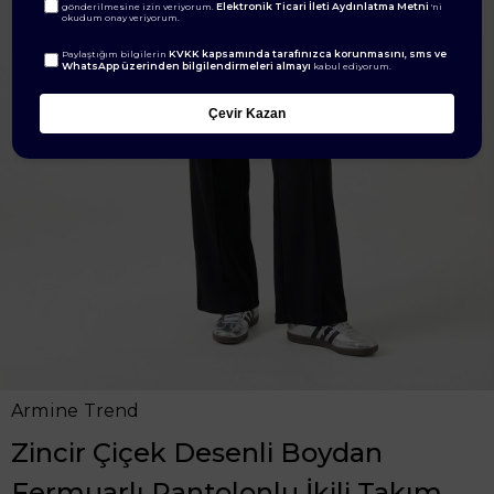
Elektronik Ticari İleti Aydınlatma Metni
gönderilmesine izin veriyorum.
'ni
okudum onay veriyorum.
KVKK kapsamında tarafınızca korunmasını, sms ve
Paylaştığım bilgilerin
WhatsApp üzerinden bilgilendirmeleri almayı
kabul ediyorum.
Çevir Kazan
Armine Trend
Zincir Çiçek Desenli Boydan
Fermuarlı Pantolonlu İkili Takım