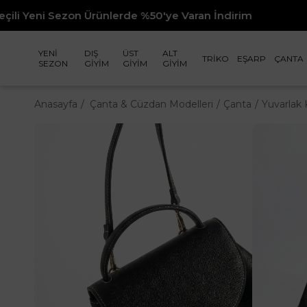
rünlerde %50'ye Varan İndirim
YENİ
DIŞ
ÜST
ALT
TRİKO
EŞARP
ÇANTA
SEZON
GİYİM
GİYİM
GİYİM
Anasayfa
Çanta & Cüzdan Modelleri
Çanta
Yuvarlak