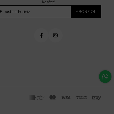
keşfet!
ABONE OL