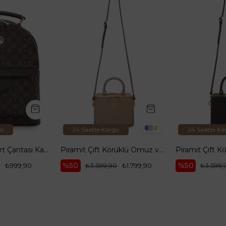
2
24 Saatte Kargo
24 Saatte Kargo
Önden Bantlı Sırt Çantası Kahverengi ARM 165
Piramit Çift Körüklü Omuz ve El Çantası Bej ARM168
%50
%50
999,90
₺3.599,90
₺1.799,90
₺3.599,90