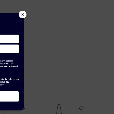
i amaçlarla
ilmesine izin
ydınlatma Metni
da tarafınızca
erinden
rum.