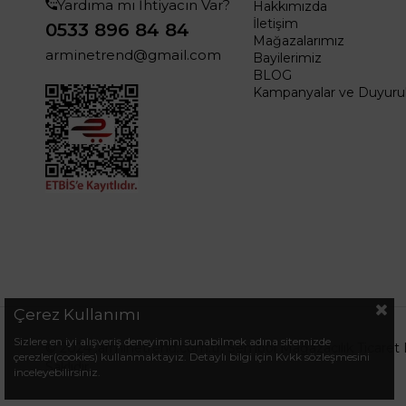
Yardıma mı İhtiyacın Var?
Hakkımızda
İletişim
0533 896 84 84
Mağazalarımız
arminetrend@gmail.com
Bayilerimiz
BLOG
Kampanyalar ve Duyurul
Çerez Kullanımı
Sizlere en iyi alışveriş deneyimini sunabilmek adına sitemizde
© 2024 .arminetrend.com.tr. Sembol Mağazacılık Ticaret 
çerezler(cookies) kullanmaktayız. Detaylı bilgi için Kvkk sözleşmesini
Saklıdır.
inceleyebilirsiniz.