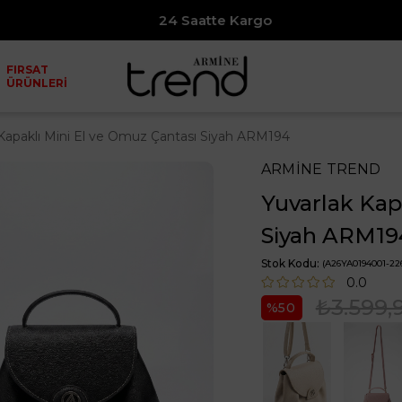
24 Saatte Kargo
7500₺
FIRSAT
ÜRÜNLERİ
 Kapaklı Mini El ve Omuz Çantası Siyah ARM194
ARMİNE TREND
Yuvarlak Kap
Siyah ARM19
Stok Kodu
(A26YA0194001-226
0.0
₺3.599,
50