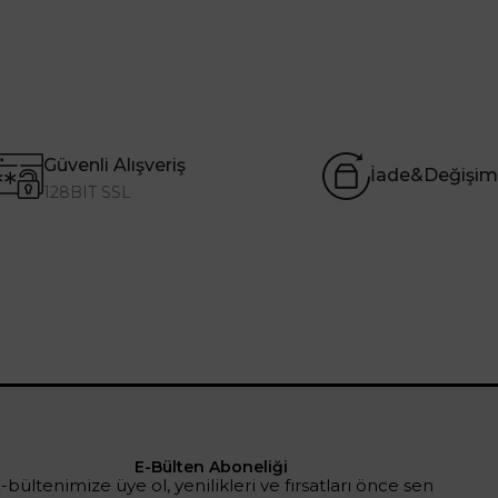
Güvenli Alışveriş
İade&Değişim
128BIT SSL
E-Bülten Aboneliği
-bültenimize üye ol, yenilikleri ve fırsatları önce sen