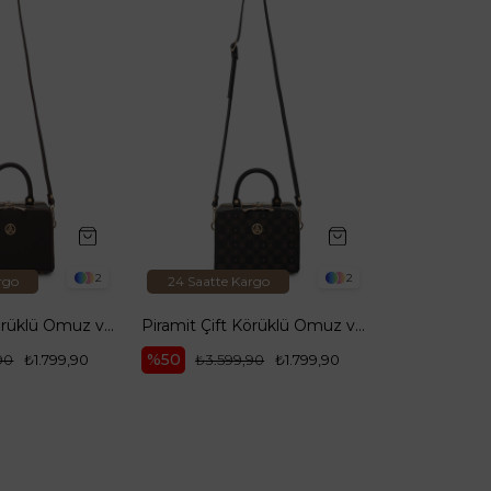
2
2
24 Saatte Kargo
24 Saatte Karg
Piramit Çift Körüklü Omuz ve El Çantası Kahverengi ARM168
Piramit Çift Körüklü Omuz ve El Çantası Siyah Baskılı ARM168
%50
%50
₺1.799,90
₺3.599,90
₺1.799,90
₺999,90