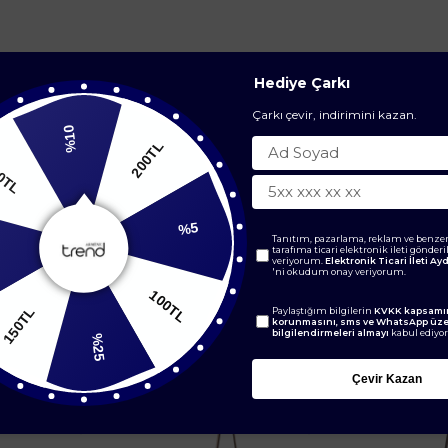
Hediye Çarkı
Çarkı çevir, indirimini kazan.
%10
200TL
200TL
Tanıtım, pazarlama, reklam ve benzer
%5
tarafıma ticari elektronik ileti gönder
veriyorum.
Elektronik Ticari İleti A
'ni okudum onay veriyorum.
0TL
100TL
Paylaştığım bilgilerin
KVKK kapsamın
korunmasını, sms ve WhatsApp üz
bilgilendirmeleri almayı
kabul ediyo
%25
BENZER ÜRÜNLER
Çevir Kazan