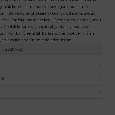
günlük kombinlerde hem de özel günlerde stilinizi
eri • Şık ve kullanışlı tasarım • Günlük kullanıma uygun
hacim • Konforlu taşıma imkanı • Sezon trendlerine uyumlu
Günlük kullanım, iş hayatı, alışveriş, seyahat ve özel
bilir. Kombin Önerisi Şık bir eşarp, trençkot ve minimal
rak zarif bir görünüm elde edebilirsiniz.
2026 YAZ
RI