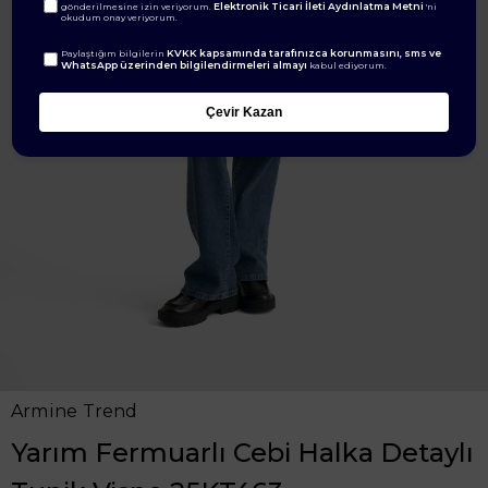
Elektronik Ticari İleti Aydınlatma Metni
gönderilmesine izin veriyorum.
'ni
okudum onay veriyorum.
KVKK kapsamında tarafınızca korunmasını, sms ve
Paylaştığım bilgilerin
WhatsApp üzerinden bilgilendirmeleri almayı
kabul ediyorum.
Çevir Kazan
Armine Trend
Yarım Fermuarlı Cebi Halka Detaylı