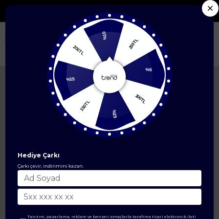
Seçili Yeni Sezon Ürünlerde %50'ye Varan İndirim
%10
200TL
200TL
Anasayfa
ÜST GİYİM
Tunik Modelleri
Yarım Fermuarlı Cebi Halka Det
%15
%5
150TL
100TL
%25
Hediye Çarkı
Çarkı çevir, indirimini kazan.
Tanıtım, pazarlama, reklam ve benzeri amaçlarla tarafıma ticari elektronik ileti