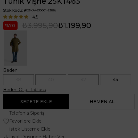
Tunik Vişne 25KT463
Stok Kodu
(K25KA4630001-2388)
4.5
₺3.995,90
₺1.199,90
70
Beden
38
40
42
44
Beden Ölçü Tablosu
Telefonla Sipariş
Favorilere Ekle
İstek Listeme Ekle
Fiyat Düşünce Haber Ver