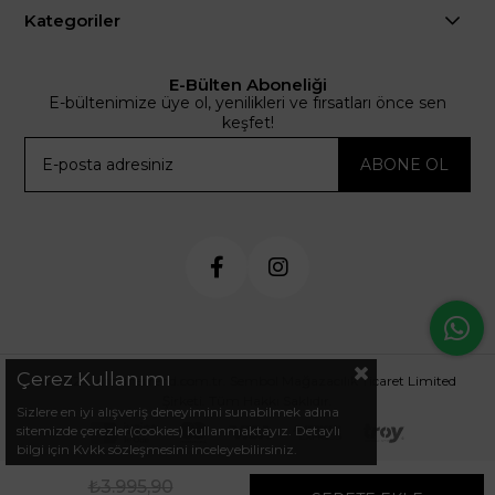
Kategoriler
E-Bülten Aboneliği
E-bültenimize üye ol, yenilikleri ve fırsatları önce sen
keşfet!
ABONE OL
Çerez Kullanımı
© 2024 .arminetrend.com.tr. Sembol Mağazacılık Ticaret Limited
Şirketi. Tüm Hakkı Saklıdır.
Sizlere en iyi alışveriş deneyimini sunabilmek adına
sitemizde çerezler(cookies) kullanmaktayız. Detaylı
bilgi için Kvkk sözleşmesini inceleyebilirsiniz.
₺3.995,90