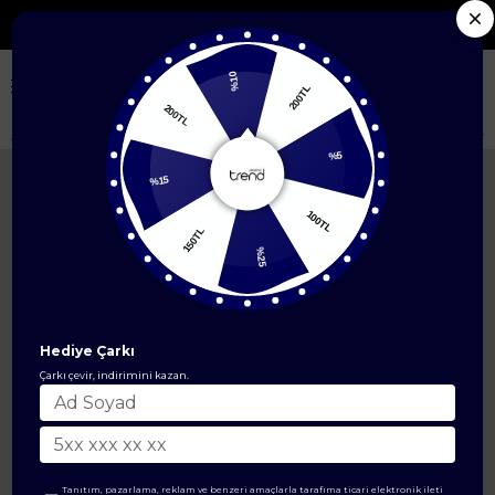
Seçili Yeni Sezon Ürünlerde %50'ye Varan İndirim
%10
200TL
200TL
Anasayfa
ÜST GİYİM
Tunik Modelleri
Kolları ve Yakası Ribanalı Yarı
%5
%15
100TL
150TL
%25
Hediye Çarkı
Çarkı çevir, indirimini kazan.
Tanıtım, pazarlama, reklam ve benzeri amaçlarla tarafıma ticari elektronik ileti