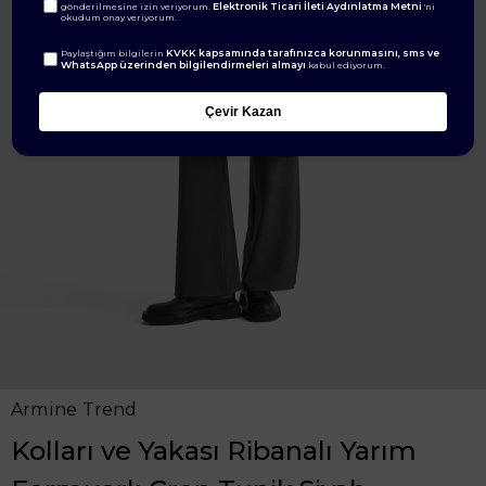
Elektronik Ticari İleti Aydınlatma Metni
gönderilmesine izin veriyorum.
'ni
okudum onay veriyorum.
KVKK kapsamında tarafınızca korunmasını, sms ve
Paylaştığım bilgilerin
WhatsApp üzerinden bilgilendirmeleri almayı
kabul ediyorum.
Çevir Kazan
Armine Trend
Kolları ve Yakası Ribanalı Yarım