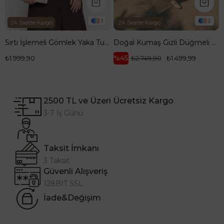
1
2
24 Saatte Kargo
24 Saatte Kargo
Sırtı İşlemeli Gömlek Yaka Tunik 100 cm Boy Kahverengi 26YT418
Doğal Kumaş Gizli Düğmeli Hakim Yaka Rahat Kesim 120 cm Boy Tunik Kahverengi 26YT416
%45
₺1.999,90
₺2.749,90
₺1.499,99
2500 TL ve Üzeri Ücretsiz Kargo
3-7 İş Günü
Taksit İmkanı
3 Taksit
Güvenli Alışveriş
128BIT SSL
İade&Değişim