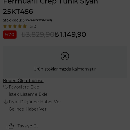
Fermuarlı Crep Tunik Siyah
25KT456
Stok Kodu
(K25KA4560001-2261)
5.0
₺3.829,90
₺1.149,90
70
Ürün stoklarımızda kalmamıştır.
Beden Ölçü Tablosu
Favorilere Ekle
İstek Listeme Ekle
Fiyat Düşünce Haber Ver
Gelince Haber Ver
Tavsiye Et