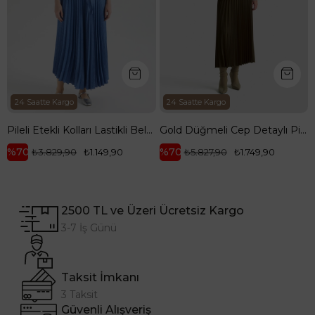
24 Saatte Kargo
24 Saatte Kargo
Pileli Etekli Kolları Lastikli Belden Kurdele Detaylı Etekli İkili Takım-Mavi 25YT656
Gold Düğmeli Cep Detaylı Pilise Etekli Yelekli İkili Takım-Yağ Yeşili 25KT643
%70
%70
₺3.829,90
₺1.149,90
₺5.827,90
₺1.749,90
2500 TL ve Üzeri Ücretsiz Kargo
3-7 İş Günü
Taksit İmkanı
3 Taksit
Güvenli Alışveriş