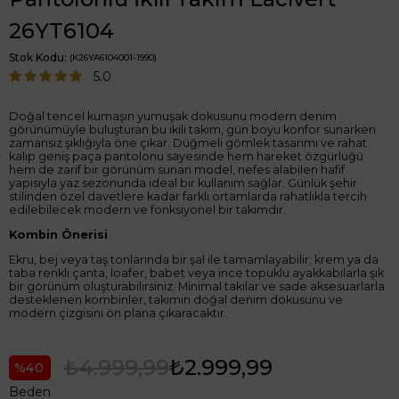
26YT6104
Stok Kodu
(K26YA6104001-1990)
5.0
Doğal tencel kumaşın yumuşak dokusunu modern denim
görünümüyle buluşturan bu ikili takım, gün boyu konfor sunarken
zamansız şıklığıyla öne çıkar. Düğmeli gömlek tasarımı ve rahat
kalıp geniş paça pantolonu sayesinde hem hareket özgürlüğü
hem de zarif bir görünüm sunan model, nefes alabilen hafif
yapısıyla yaz sezonunda ideal bir kullanım sağlar. Günlük şehir
stilinden özel davetlere kadar farklı ortamlarda rahatlıkla tercih
edilebilecek modern ve fonksiyonel bir takımdır.
Kombin Önerisi
Ekru, bej veya taş tonlarında bir şal ile tamamlayabilir; krem ya da
taba renkli çanta, loafer, babet veya ince topuklu ayakkabılarla şık
bir görünüm oluşturabilirsiniz. Minimal takılar ve sade aksesuarlarla
desteklenen kombinler, takımın doğal denim dokusunu ve
modern çizgisini ön plana çıkaracaktır.
₺4.999,99
₺2.999,99
40
Beden