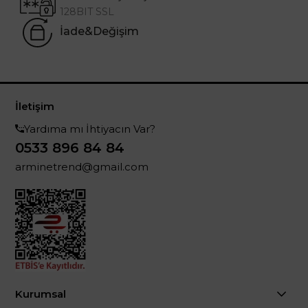
128BIT SSL
İade&Değişim
İletişim
Yardıma mı İhtiyacın Var?
0533 896 84 84
arminetrend@gmail.com
Kurumsal