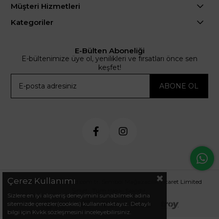
Müşteri Hizmetleri
Kategoriler
E-Bülten Aboneliği
E-bültenimize üye ol, yenilikleri ve fırsatları önce sen
keşfet!
ABONE OL
Çerez Kullanımı
© 2024 .arminetrend.com.tr. Sembol Mağazacılık Ticaret Limited
Şirketi. Tüm Hakkı Saklıdır.
Sizlere en iyi alışveriş deneyimini sunabilmek adına
sitemizde çerezler(cookies) kullanmaktayız. Detaylı
bilgi için Kvkk sözleşmesini inceleyebilirsiniz.