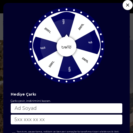
Seçili Yeni Sezon Ürünlerde %50'ye Varan İndirim
%10
200TL
200TL
Anasayfa
ÜST GİYİM
İkili Takım
%5
%15
100TL
150TL
%25
Hediye Çarkı
Çarkı çevir, indirimini kazan.
Tanıtım, pazarlama, reklam ve benzeri amaçlarla tarafıma ticari elektronik ileti