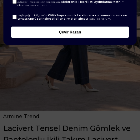
Elektronik Ticari İleti Aydınlatma Metni
gönderilmesine izin veriyorum.
'ni
okudum onay veriyorum.
KVKK kapsamında tarafınızca korunmasını, sms ve
Paylaştığım bilgilerin
WhatsApp üzerinden bilgilendirmeleri almayı
kabul ediyorum.
Çevir Kazan
Armine Trend
Lacivert Tensel Denim Gömlek ve
Pantolonlu İkili Takım Lacivert