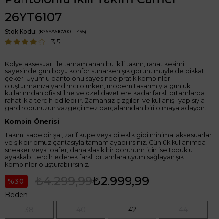
26YT6107
Stok Kodu
(K26YA6107001-1495)
3.5
Kolye aksesuarı ile tamamlanan bu ikili takım, rahat kesimi
sayesinde gün boyu konfor sunarken şık görünümüyle de dikkat
çeker. Uyumlu pantolonu sayesinde pratik kombinler
oluşturmanıza yardımcı olurken, modern tasarımıyla günlük
kullanımdan ofis stiline ve özel davetlere kadar farklı ortamlarda
rahatlıkla tercih edilebilir. Zamansız çizgileri ve kullanışlı yapısıyla
gardırobunuzun vazgeçilmez parçalarından biri olmaya adaydır.
Kombin Önerisi
Takımı sade bir şal, zarif küpe veya bileklik gibi minimal aksesuarlar
ve şık bir omuz çantasıyla tamamlayabilirsiniz. Günlük kullanımda
sneaker veya loafer, daha klasik bir görünüm için ise topuklu
ayakkabı tercih ederek farklı ortamlara uyum sağlayan şık
kombinler oluşturabilirsiniz.
₺4.299,99
₺2.999,99
30
Beden
38
40
42
44