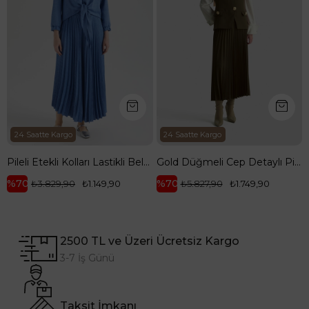
24 Saatte Kargo
24 Saatte Kargo
Pileli Etekli Kolları Lastikli Belden Kurdele Detaylı Etekli İkili Takım-Mavi 25YT656
Gold Düğmeli Cep Detaylı Pilise Etekli Yelekli İkili Takım-Yağ Yeşili 25KT643
%70
%70
₺3.829,90
₺1.149,90
₺5.827,90
₺1.749,90
2500 TL ve Üzeri Ücretsiz Kargo
3-7 İş Günü
Taksit İmkanı