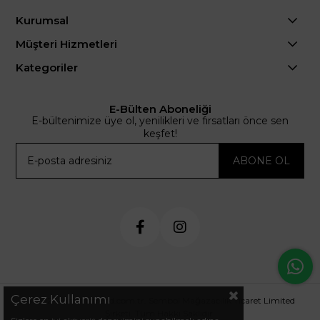
Kurumsal
Müşteri Hizmetleri
Kategoriler
E-Bülten Aboneliği
E-bültenimize üye ol, yenilikleri ve fırsatları önce sen
keşfet!
ABONE OL
Çerez Kullanımı
© 2024 .arminetrend.com.tr. Sembol Mağazacılık Ticaret Limited
Şirketi. Tüm Hakkı Saklıdır.