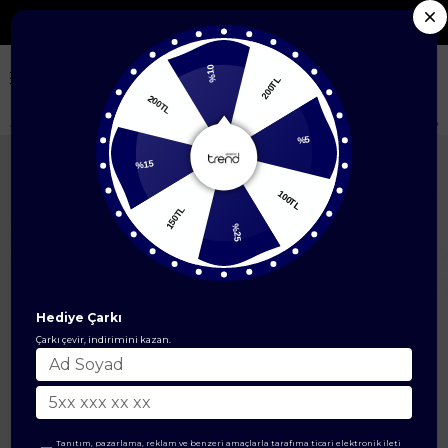
Seçili Yeni Sezon Ürünlerde %50'ye Varan İndirim
%10
200TL
200TL
Anasayfa
ÜST GİYİM
İkili Takım
Kolye Aksesuarlı Rahat Kesim Pantolo
%5
%15
100TL
150TL
%25
Hediye Çarkı
Çarkı çevir, indirimini kazan.
Tanıtım, pazarlama, reklam ve benzeri amaçlarla tarafıma ticari elektronik ileti