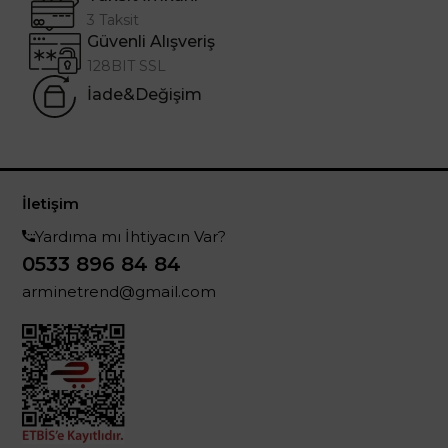
3 Taksit
Güvenli Alışveriş
128BIT SSL
İade&Değişim
İletişim
Yardıma mı İhtiyacın Var?
0533 896 84 84
arminetrend@gmail.com