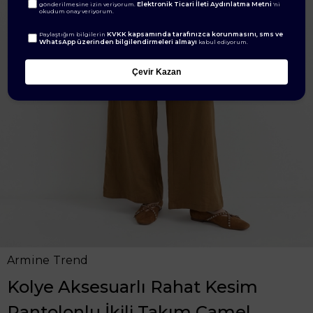
Elektronik Ticari İleti Aydınlatma Metni
gönderilmesine izin veriyorum.
'ni
okudum onay veriyorum.
KVKK kapsamında tarafınızca korunmasını, sms ve
Paylaştığım bilgilerin
WhatsApp üzerinden bilgilendirmeleri almayı
kabul ediyorum.
Çevir Kazan
Armine Trend
Kolye Aksesuarlı Rahat Kesim
Pantolonlu İkili Takım Camel