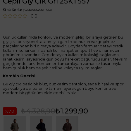
Cepli Giy Çık Gri 25KT557
Stok Kodu
(K25KA0557001-1633)
0.0
Günlük kullanımda konforu ve modern şıklığı bir araya getiren bu
giy çık, fonksiyonel tasarımıyla gardırobunuzun vazgeçilmez
parçalarından biri olmaya adaydır. Boydan fermuar detayı pratik
kullanım sunarken, ribanalı kol manşetleri sportif ve dinamik bir
görünüm kazandırır. Cep detayları kullanım kolaylığı sağlarken,
rahat kesimi sayesinde gün boyu hareket özgürlüğü sunar. Mevsim
geçişlerinde farklı kombinleri tamamlayan zamansız tasarımıyla
hem günlük hem de şehir stiline kolayca uyum sağlar.
Kombin Önerisi
Bu giy çıkı basic bir bluz, düz kesim pantolon, sade bir şal ve spor
ayakkabı ya da loafer ile tamamlayarak gün boyu konforlu ve
modern bir görünüm elde edebilirsiniz.
₺4.328,90
₺1.299,90
70