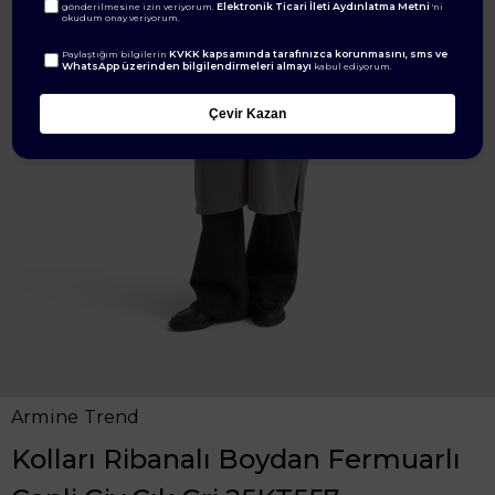
Elektronik Ticari İleti Aydınlatma Metni
gönderilmesine izin veriyorum.
'ni
okudum onay veriyorum.
KVKK kapsamında tarafınızca korunmasını, sms ve
Paylaştığım bilgilerin
WhatsApp üzerinden bilgilendirmeleri almayı
kabul ediyorum.
Çevir Kazan
Armine Trend
Kolları Ribanalı Boydan Fermuarlı