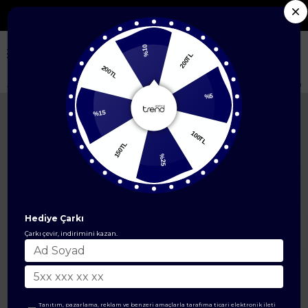
Seçili Yeni Sezon Ürünlerde %50'ye Varan İndirim
%10
200TL
200TL
Anasayfa
DIŞ GİYİM
Pardesü / Giy Çık
Kolları Ribanalı Boydan Fermuar
%5
%15
100TL
150TL
%25
Hediye Çarkı
Çarkı çevir, indirimini kazan.
Tanıtım, pazarlama, reklam ve benzeri amaçlarla tarafıma ticari elektronik ileti