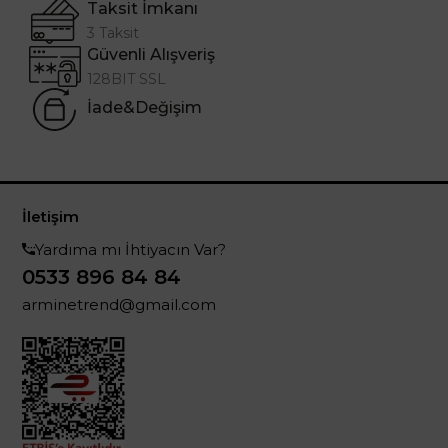
Taksit İmkanı
3 Taksit
Güvenli Alışveriş
128BIT SSL
İade&Değişim
İletişim
Yardıma mı İhtiyacın Var?
0533 896 84 84
arminetrend@gmail.com