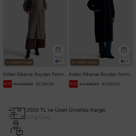
3
3
24 Saatte Kargo
24 Saatte Kargo
Kolları Ribanalı Boydan Fermuarlı Cepli Giy Çık Vizon 25KT557
Kolları Ribanalı Boydan Fermuarlı Cepli Giy Çık Lacivert 25KT557
%70
%70
₺4.328,90
₺1.299,90
₺4.328,90
₺1.299,90
2500 TL ve Üzeri Ücretsiz Kargo
3-7 İş Günü