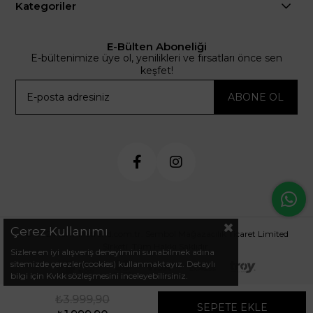
Kategoriler
E-Bülten Aboneliği
E-bültenimize üye ol, yenilikleri ve fırsatları önce sen
keşfet!
ABONE OL
Çerez Kullanımı
© 2024 .arminetrend.com.tr. Sembol Mağazacılık Ticaret Limited
Şirketi. Tüm Hakkı Saklıdır.
Sizlere en iyi alışveriş deneyimini sunabilmek adına
sitemizde çerezler(cookies) kullanmaktayız. Detaylı
bilgi için Kvkk sözleşmesini inceleyebilirsiniz.
₺3.999,90