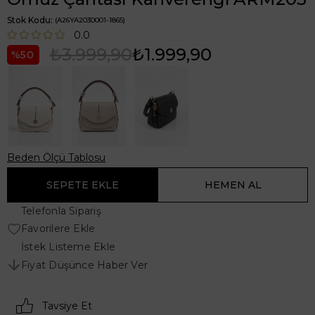
Stok Kodu
(A26YA2030001-1865)
0.0
₺3.999,90
₺1.999,90
50
Beden Ölçü Tablosu
Telefonla Sipariş
Favorilere Ekle
İstek Listeme Ekle
Fiyat Düşünce Haber Ver
Tavsiye Et