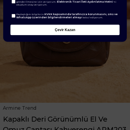
Elektronik Ticari İleti Aydınlatma Metni
gönderilmesine izin veriyorum.
'ni
okudum onay veriyorum.
KVKK kapsamında tarafınızca korunmasını, sms ve
Paylaştığım bilgilerin
WhatsApp üzerinden bilgilendirmeleri almayı
kabul ediyorum.
Çevir Kazan
Armine Trend
Kapaklı Deri Görünümlü El Ve
Omuz Çantası Kahverengi ARM203