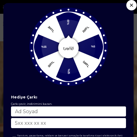
n Ürünlerde %50'ye Varan İndirim
%10
200TL
200TL
Anasayfa
Çanta & Cüzdan Modelleri
Çanta
Kapaklı Deri Görünümlü
%5
%15
100TL
150TL
%25
Hediye Çarkı
Çarkı çevir, indirimini kazan.
Tanıtım, pazarlama, reklam ve benzeri amaçlarla tarafıma ticari elektronik ileti