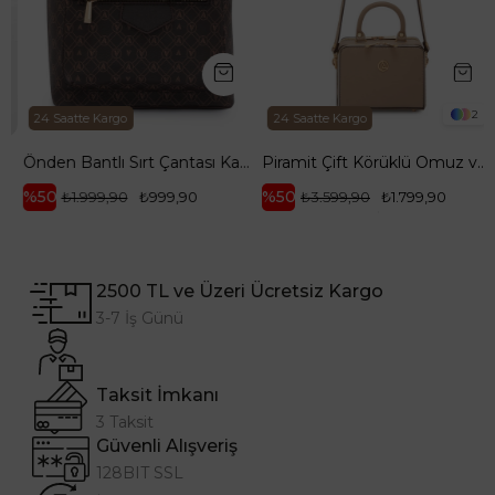
2
24 Saatte Kargo
24 Saatte Kargo
RM143
Önden Bantlı Sırt Çantası Kahverengi ARM 165
Piramit Çift Körüklü Omuz ve El Çantası Bej ARM168
%50
%50
₺1.999,90
₺999,90
₺3.599,90
₺1.799,90
2500 TL ve Üzeri Ücretsiz Kargo
3-7 İş Günü
Taksit İmkanı
3 Taksit
Güvenli Alışveriş
128BIT SSL