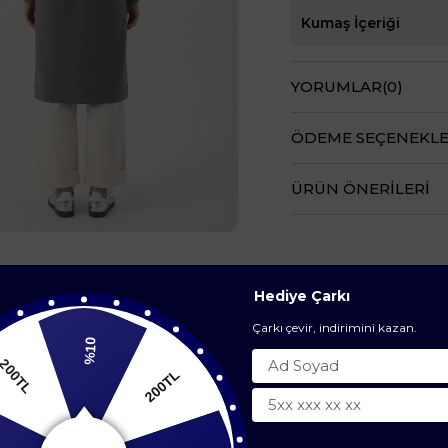
Kumaş İçeriği
YORUMLAR
(0)
ÖDEME SEÇENEKLE
ÜRÜN ÖNERILERI
Hediye Çarkı
BENZER ÜRÜNLER
Çarkı çevir, indirimini kazan.
%10
200TL
0TL
%5