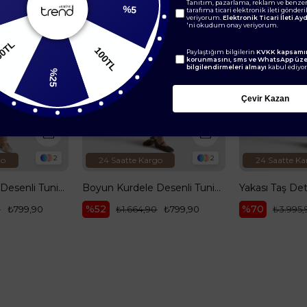
Tanıtım, pazarlama, reklam ve benzer
tarafıma ticari elektronik ileti gönder
veriyorum.
Elektronik Ticari İleti A
'ni okudum onay veriyorum.
100TL
150TL
Paylaştığım bilgilerin
KVKK kapsamın
korunmasını, sms ve WhatsApp üz
bilgilendirmeleri almayı
kabul ediyo
%25
Çevir Kazan
2
2
go
24 Saatte Kargo
24 Saatte Ka
Boyun Kurdele Desenli Tunik-Mint 25YT303
Boyun Kurdele Desenli Tunik-Yağ Yeşili 25YT303
%52
%70
0
₺799,90
₺1.664,90
₺799,90
₺3.995,