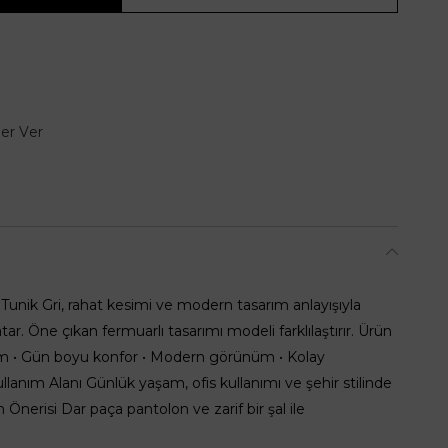
er Ver
Tunik Gri, rahat kesimi ve modern tasarım anlayışıyla
katar. Öne çıkan fermuarlı tasarımı modeli farklılaştırır. Ürün
sim • Gün boyu konfor • Modern görünüm • Kolay
llanım Alanı Günlük yaşam, ofis kullanımı ve şehir stilinde
n Önerisi Dar paça pantolon ve zarif bir şal ile