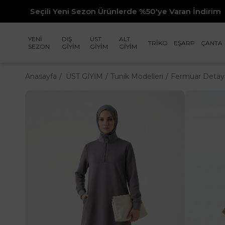
 Yeni Sezon Ürünlerde %50'ye Varan İndirim
YENİ
DIŞ
ÜST
ALT
TRİKO
EŞARP
ÇANTA
SEZON
GİYİM
GİYİM
GİYİM
Anasayfa
ÜST GİYİM
Tunik Modelleri
Fermuar Detaylı