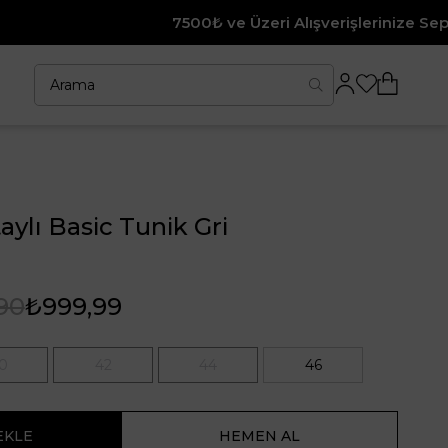
7500₺ ve Üzeri Alışverişlerinize Sepette %10 İndir
ylı Basic Tunik Gri
90
₺999,99
0
42
44
46