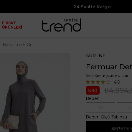
24 Saatte Kargo
FIRSAT
ÜRÜNLERİ
 Basic Tunik Gri
ARMİNE
Fermuar Deta
Stok Kodu
(AGTN1412-GRI)
4.0
₺4.994,
80
Beden
38
4
Beden Ölçü Tablosu