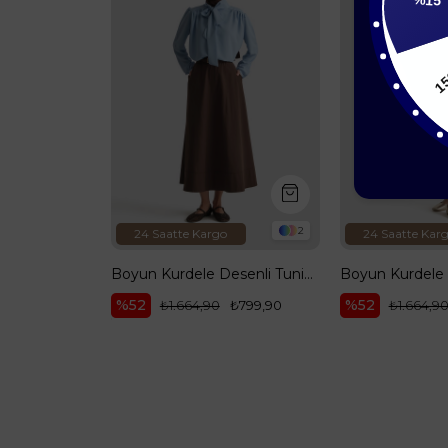
%15
1
2
24 Saatte Kargo
24 Saatte Kar
Beli Kuşaklı Boydan Düğmeli Tunik-Siyah 25YT421
Boyun Kurdele Desenli Tunik-Mavi 25YT303
%52
%52
₺1.499,90
₺1.664,90
₺799,90
₺1.664,9