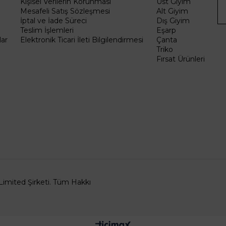
Kişisel Verilerin Korunması
Üst Giyim
Mesafeli Satış Sözleşmesi
Alt Giyim
İptal ve İade Süreci
Dış Giyim
Teslim İşlemleri
Eşarp
ar
Elektronik Ticari İleti Bilgilendirmesi
Çanta
Triko
Fırsat Ürünleri
Limited Şirketi. Tüm Hakkı