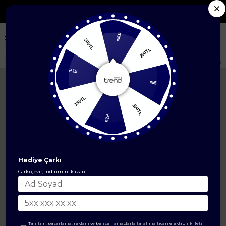
ni Sezon Ürünlerde %50'ye Varan İndirim
%10
200TL
200TL
Anasayfa
ÜST GİYİM
İkili Takım
Deri Detaylı Fitilli Pantolonlu İkili T
%15
%5
150TL
100TL
%25
Hediye Çarkı
Çarkı çevir, indirimini kazan.
Tanıtım, pazarlama, reklam ve benzeri amaçlarla tarafıma ticari elektronik ileti