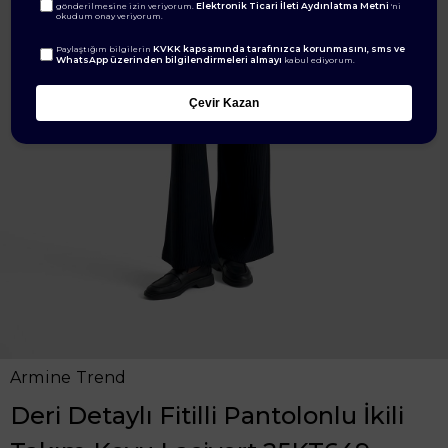
Elektronik Ticari İleti Aydınlatma Metni
gönderilmesine izin veriyorum.
'ni
okudum onay veriyorum.
KVKK kapsamında tarafınızca korunmasını, sms ve
Paylaştığım bilgilerin
WhatsApp üzerinden bilgilendirmeleri almayı
kabul ediyorum.
Çevir Kazan
Armine Trend
Deri Detaylı Fitilli Pantolonlu İkili