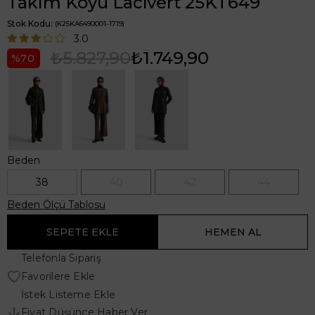
Takım Koyu Lacivert 25KT649
Stok Kodu
(K25KA6490001-1719)
3.0
₺5.827,90
₺1.749,90
70
Beden
38
40
42
44
Beden Ölçü Tablosu
Telefonla Sipariş
Favorilere Ekle
İstek Listeme Ekle
Fiyat Düşünce Haber Ver