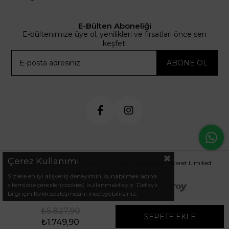
E-Bülten Aboneliği
E-bültenimize üye ol, yenilikleri ve fırsatları önce sen
keşfet!
ABONE OL
Çerez Kullanımı
© 2024 .arminetrend.com.tr. Sembol Mağazacılık Ticaret Limited
Şirketi. Tüm Hakkı Saklıdır.
Sizlere en iyi alışveriş deneyimini sunabilmek adına
sitemizde çerezler(cookies) kullanmaktayız. Detaylı
bilgi için Kvkk sözleşmesini inceleyebilirsiniz.
₺5.827,90
₺1.749,90
Favorilerim
Sepetim
Anasayfa
Üye Girişi