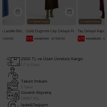
2
24 Saatte Kargo
24 Saatte Kargo
Pileli Etekli Kolları Lastikli Belden Kurdele Detaylı Etekli İkili Takım-Mavi 25YT656
Gold Düğmeli Cep Detaylı Pilise Etekli Yelekli İkili Takım-Yağ Yeşili 25KT643
%70
%70
₺5.827,90
₺1.749,90
₺6.659,90
₺1.999,90
2500 TL ve Üzeri Ücretsiz Kargo
3-7 İş Günü
Taksit İmkanı
3 Taksit
Güvenli Alışveriş
128BIT SSL
İade&Değişim