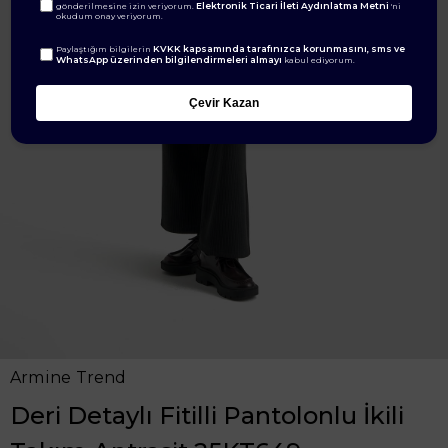
Elektronik Ticari İleti Aydınlatma Metni
gönderilmesine izin veriyorum.
'ni
okudum onay veriyorum.
KVKK kapsamında tarafınızca korunmasını, sms ve
Paylaştığım bilgilerin
WhatsApp üzerinden bilgilendirmeleri almayı
kabul ediyorum.
Çevir Kazan
Armine Trend
Deri Detaylı Fitilli Pantolonlu İkili