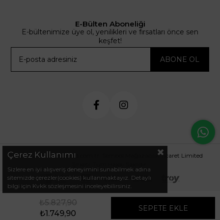
E-Bülten Aboneliği
E-bültenimize üye ol, yenilikleri ve fırsatları önce sen
keşfet!
ABONE OL
Çerez Kullanımı
© 2024 .arminetrend.com.tr. Sembol Mağazacılık Ticaret Limited
Şirketi. Tüm Hakkı Saklıdır.
Sizlere en iyi alışveriş deneyimini sunabilmek adına
sitemizde çerezler(cookies) kullanmaktayız. Detaylı
bilgi için Kvkk sözleşmesini inceleyebilirsiniz.
₺5.827,90
₺1.749,90
Favorilerim
Sepetim
Anasayfa
Üye Girişi