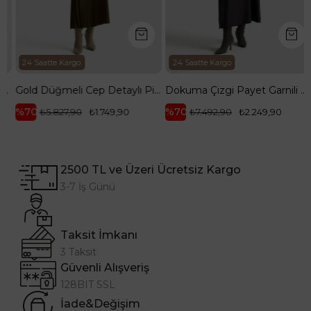
24 Saatte Kargo
24 Saatte Kargo
vi 25YT656
Gold Düğmeli Cep Detaylı Pilise Etekli Yelekli İkili Takım-Yağ Yeşili 25KT643
Dokuma Çizgi Payet Garnili Etekli İkili Takım Antrasit 25KT663
%70
%70
₺5.827,90
₺1.749,90
₺7.492,90
₺2.249,90
2500 TL ve Üzeri Ücretsiz Kargo
3-7 İş Günü
Taksit İmkanı
3 Taksit
Güvenli Alışveriş
128BIT SSL
İade&Değişim