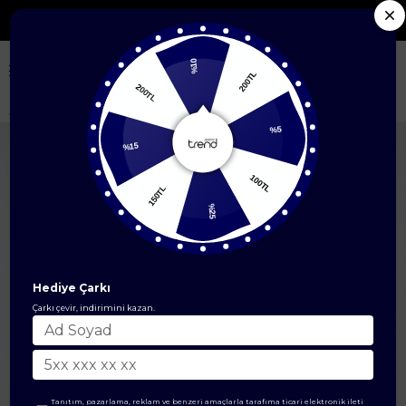
Seçili Yeni Sezon Ürünlerde %50'ye Varan İndirim
%10
200TL
200TL
Anasayfa
ÜST GİYİM
İkili Takım
%15
%5
150TL
100TL
%25
Hediye Çarkı
Çarkı çevir, indirimini kazan.
Tanıtım, pazarlama, reklam ve benzeri amaçlarla tarafıma ticari elektronik ileti