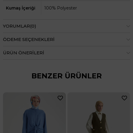
Kumaş İçeriği
100% Polyester
YORUMLAR
(0)
ÖDEME SEÇENEKLERI
ÜRÜN ÖNERILERI
BENZER ÜRÜNLER
li Takım Siyah 25KT608