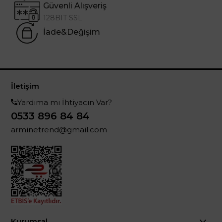
Güvenli Alışveriş
128BIT SSL
İade&Değişim
İletişim
Yardıma mı İhtiyacın Var?
0533 896 84 84
arminetrend@gmail.com
Kurumsal