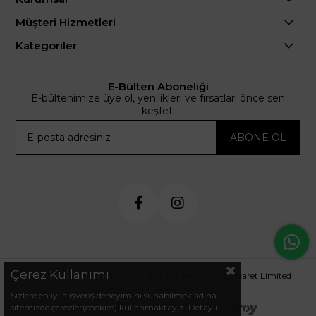
Müşteri Hizmetleri
Kategoriler
E-Bülten Aboneliği
E-bültenimize üye ol, yenilikleri ve fırsatları önce sen
keşfet!
ABONE OL
Çerez Kullanımı
© 2024 .arminetrend.com.tr. Sembol Mağazacılık Ticaret Limited
Şirketi. Tüm Hakkı Saklıdır.
Sizlere en iyi alışveriş deneyimini sunabilmek adına
sitemizde çerezler(cookies) kullanmaktayız. Detaylı