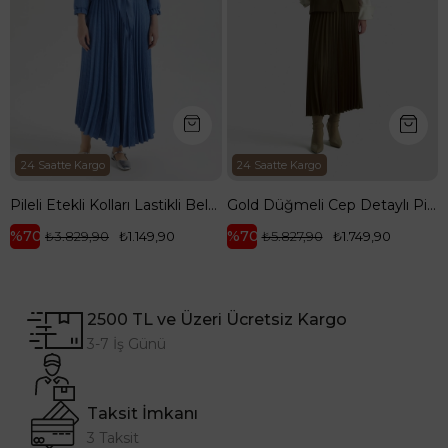
24 Saatte Kargo
24 Saatte Kargo
Pileli Etekli Kolları Lastikli Belden Kurdele Detaylı Etekli İkili Takım-Mavi 25YT656
Gold Düğmeli Cep Detaylı Pilise Etekli Yelekli İkili Takım-Yağ Yeşili 25KT643
%70
%70
₺3.829,90
₺1.149,90
₺5.827,90
₺1.749,90
2500 TL ve Üzeri Ücretsiz Kargo
3-7 İş Günü
Taksit İmkanı
3 Taksit