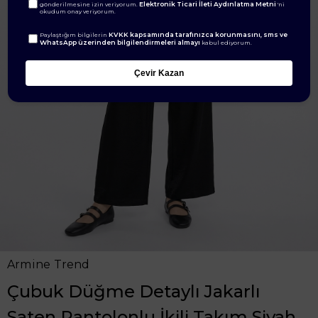
Elektronik Ticari İleti Aydınlatma Metni
gönderilmesine izin veriyorum.
'ni
okudum onay veriyorum.
KVKK kapsamında tarafınızca korunmasını, sms ve
Paylaştığım bilgilerin
WhatsApp üzerinden bilgilendirmeleri almayı
kabul ediyorum.
Çevir Kazan
Armine Trend
Çubuk Düğme Detaylı Jakarlı
Saten Pantolonlu İkili Takım Siyah