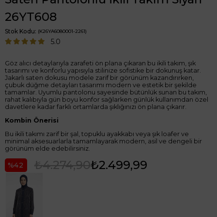
26YT608
Stok Kodu
(K26YA6080001-2261)
5.0
Göz alıcı detaylarıyla zarafeti ön plana çıkaran bu ikili takım, şık
tasarımı ve konforlu yapısıyla stilinize sofistike bir dokunuş katar.
Jakarlı saten dokusu modele zarif bir görünüm kazandırırken,
çubuk düğme detayları tasarımı modern ve estetik bir şekilde
tamamlar. Uyumlu pantolonu sayesinde bütünlük sunan bu takım,
rahat kalıbıyla gün boyu konfor sağlarken günlük kullanımdan özel
davetlere kadar farklı ortamlarda şıklığınızı ön plana çıkarır.
Kombin Önerisi
Bu ikili takımı zarif bir şal, topuklu ayakkabı veya şık loafer ve
minimal aksesuarlarla tamamlayarak modern, asil ve dengeli bir
görünüm elde edebilirsiniz.
₺4.274,90
₺2.499,99
42