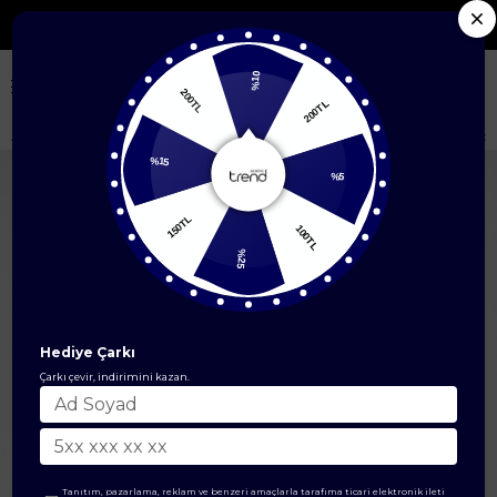
on Ürünlerde %50'ye Varan İndirim
%10
200TL
200TL
Anasayfa
Çanta & Cüzdan Modelleri
Çanta
Cepli Kalın Askılı Postac
%15
%5
150TL
100TL
%25
Hediye Çarkı
Çarkı çevir, indirimini kazan.
Tanıtım, pazarlama, reklam ve benzeri amaçlarla tarafıma ticari elektronik ileti