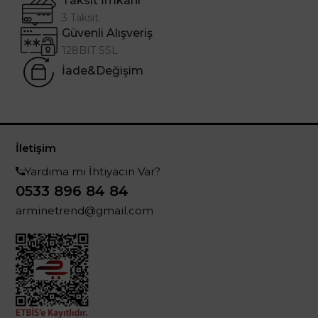
Taksit İmkanı
3 Taksit
Güvenli Alışveriş
128BIT SSL
İade&Değişim
İletişim
Yardıma mı İhtiyacın Var?
0533 896 84 84
arminetrend@gmail.com