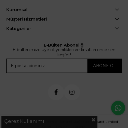
Kurumsal
Müşteri Hizmetleri
Kategoriler
E-Bülten Aboneliği
E-bültenimize üye ol, yenilikleri ve fırsatları önce sen
keşfet!
ABONE OL
Çerez Kullanımı
© 2024 .arminetrend.com.tr. Sembol Mağazacılık Ticaret Limited
Şirketi. Tüm Hakkı Saklıdır.