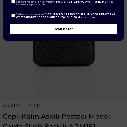
Elektronik Ticari İleti Aydınlatma Metni
gönderilmesine izin veriyorum.
'ni
okudum onay veriyorum.
KVKK kapsamında tarafınızca korunmasını, sms ve
Paylaştığım bilgilerin
WhatsApp üzerinden bilgilendirmeleri almayı
kabul ediyorum.
Çevir Kazan
ARMİNE TREND
Cepli Kalın Askılı Postacı Model
Çanta Siyah Baskılı ARM191