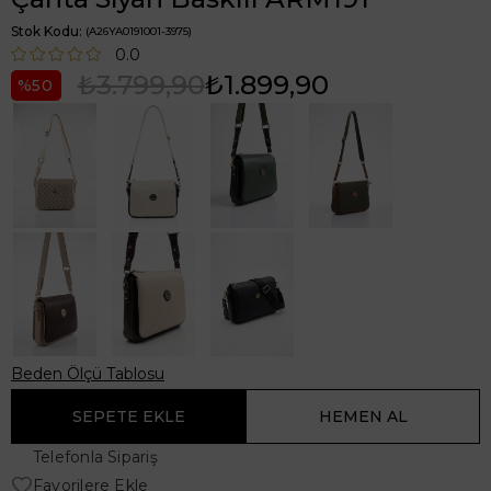
Stok Kodu
(A26YA0191001-3975)
0.0
₺3.799,90
₺1.899,90
50
Beden Ölçü Tablosu
Telefonla Sipariş
Favorilere Ekle