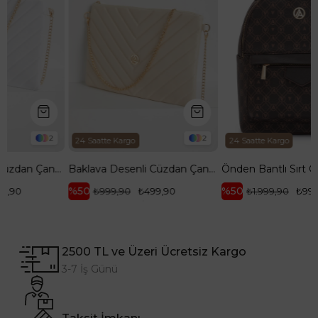
2
24 Saatte Kargo
24 Saatte Kargo
Baklava Desenli Cüzdan Çanta-Beyaz ARM143
Baklava Desenli Cüzdan Çanta-Bej ARM143
Önden Bantlı Sırt Çantası Kahverengi ARM 165
%50
%50
₺999,90
₺499,90
₺1.999,90
₺999,90
2500 TL ve Üzeri Ücretsiz Kargo
3-7 İş Günü