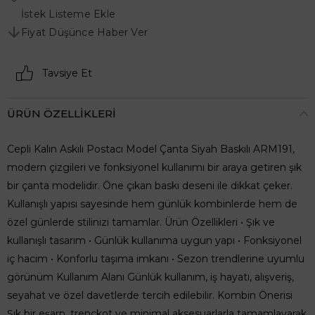
İstek Listeme Ekle
Fiyat Düşünce Haber Ver
Tavsiye Et
ÜRÜN ÖZELLIKLERI
Cepli Kalın Askılı Postacı Model Çanta Siyah Baskılı ARM191,
modern çizgileri ve fonksiyonel kullanımı bir araya getiren şık
bir çanta modelidir. Öne çıkan baskı deseni ile dikkat çeker.
Kullanışlı yapısı sayesinde hem günlük kombinlerde hem de
özel günlerde stilinizi tamamlar. Ürün Özellikleri • Şık ve
kullanışlı tasarım • Günlük kullanıma uygun yapı • Fonksiyonel
iç hacim • Konforlu taşıma imkanı • Sezon trendlerine uyumlu
görünüm Kullanım Alanı Günlük kullanım, iş hayatı, alışveriş,
seyahat ve özel davetlerde tercih edilebilir. Kombin Önerisi
Şık bir eşarp, trençkot ve minimal aksesuarlarla tamamlayarak