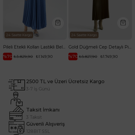
24 Saatte Kargo
24 Saatte Kargo
Pileli Etekli Kolları Lastikli Belden Kurdele Detaylı Etekli İkili Takım-Mavi 25YT656
Gold Düğmeli Cep Detaylı Pilise Etekli Yelekli İkili Takım-Yağ Yeşili 25KT643
%70
%70
₺3.829,90
₺1.149,90
₺5.827,90
₺1.749,90
2500 TL ve Üzeri Ücretsiz Kargo
3-7 İş Günü
Taksit İmkanı
3 Taksit
Güvenli Alışveriş
128BIT SSL