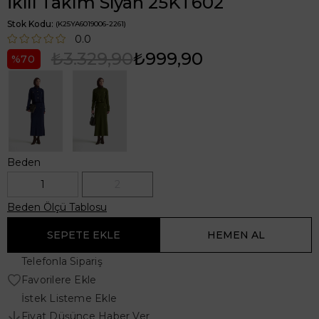
İkili Takım Siyah 25KT602
Stok Kodu
(K25YA6019006-2261)
0.0
₺3.329,90
₺999,90
70
Beden
1
2
Beden Ölçü Tablosu
Telefonla Sipariş
Favorilere Ekle
İstek Listeme Ekle
Fiyat Düşünce Haber Ver