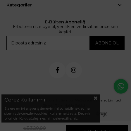
Kategoriler
E-Bülten Aboneliği
E-bültenimize üye ol, yenilikleri ve fırsatları önce sen
keşfet!
ABONE OL
Çerez Kullanımı
© 2024 .arminetrend.com.tr. Sembol Mağazacılık Ticaret Limited
Şirketi. Tüm Hakkı Saklıdır.
Sizlere en iyi alışveriş deneyimini sunabilmek adına
sitemizde çerezler(cookies) kullanmaktayız. Detaylı
bilgi için Kvkk sözleşmesini inceleyebilirsiniz.
₺3.329,90