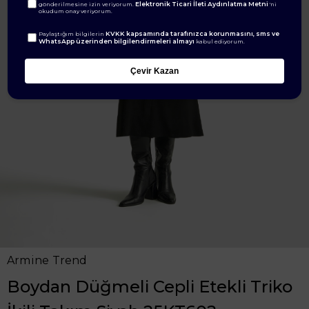
Elektronik Ticari İleti Aydınlatma Metni
gönderilmesine izin veriyorum.
'ni
okudum onay veriyorum.
KVKK kapsamında tarafınızca korunmasını, sms ve
Paylaştığım bilgilerin
WhatsApp üzerinden bilgilendirmeleri almayı
kabul ediyorum.
Çevir Kazan
Armine Trend
Boydan Düğmeli Cepli Etekli Triko