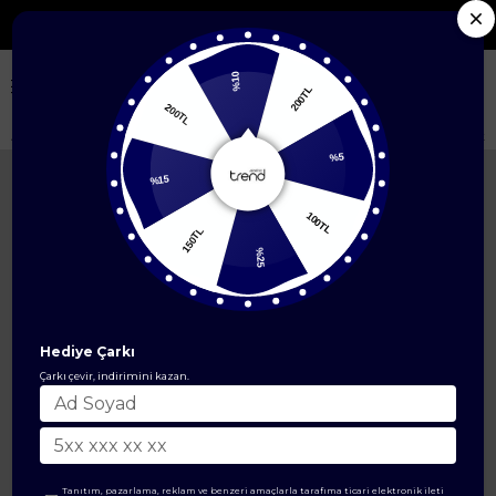
Seçili Yeni Sezon Ürünlerde %50'ye Varan İndirim
%10
200TL
200TL
Anasayfa
ÜST GİYİM
İkili Takım
Boydan Düğmeli Cepli Etekli Triko İki
%5
%15
100TL
150TL
%25
Hediye Çarkı
Çarkı çevir, indirimini kazan.
Tanıtım, pazarlama, reklam ve benzeri amaçlarla tarafıma ticari elektronik ileti