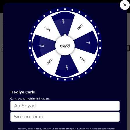
go
Seçili Yeni Sezon Ürünlerde %50'ye Var
%10
200TL
200TL
Anasayfa
Blog
%5
%15
Ara
100TL
Armine Trend Blog
150TL
%25
Hediye Çarkı
Çarkı çevir, indirimini kazan.
Tanıtım, pazarlama, reklam ve benzeri amaçlarla tarafıma ticari elektronik ileti