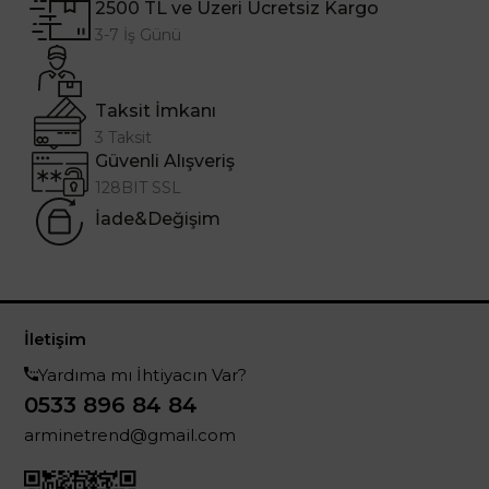
2500 TL ve Üzeri Ücretsiz Kargo
3-7 İş Günü
Taksit İmkanı
3 Taksit
Güvenli Alışveriş
128BIT SSL
İade&Değişim
İletişim
Yardıma mı İhtiyacın Var?
0533 896 84 84
arminetrend@gmail.com