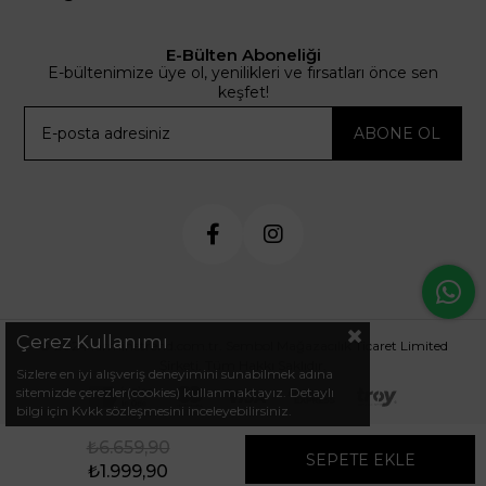
E-Bülten Aboneliği
E-bültenimize üye ol, yenilikleri ve fırsatları önce sen
keşfet!
ABONE OL
Çerez Kullanımı
© 2024 .arminetrend.com.tr. Sembol Mağazacılık Ticaret Limited
Şirketi. Tüm Hakkı Saklıdır.
Sizlere en iyi alışveriş deneyimini sunabilmek adına
sitemizde çerezler(cookies) kullanmaktayız. Detaylı
bilgi için Kvkk sözleşmesini inceleyebilirsiniz.
₺6.659,90
₺1.999,90
Favorilerim
Sepetim
Anasayfa
Üye Girişi