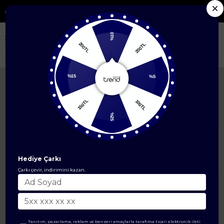
on Ürünlerde %50'ye Varan İndirim
%10
200TL
200TL
Anasayfa
ÜST GİYİM
İkili Takım
Belden Kuşaklı Kolları Lastikli Fitilli Tu
%5
%15
100TL
150TL
%25
Hediye Çarkı
Çarkı çevir, indirimini kazan.
Tanıtım, pazarlama, reklam ve benzeri amaçlarla tarafıma ticari elektronik ileti