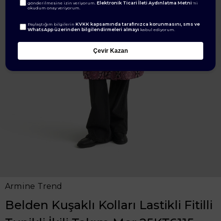
Elektronik Ticari İleti Aydınlatma Metni
gönderilmesine izin veriyorum.
'ni
okudum onay veriyorum.
KVKK kapsamında tarafınızca korunmasını, sms ve
Paylaştığım bilgilerin
WhatsApp üzerinden bilgilendirmeleri almayı
kabul ediyorum.
Çevir Kazan
Armine Trend
Belden Kuşaklı Kolları Lastikli Fitilli