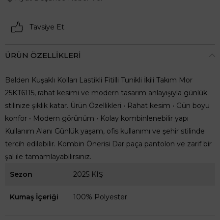
Tavsiye Et
ÜRÜN ÖZELLIKLERI
Belden Kuşaklı Kolları Lastikli Fitilli Tunikli İkili Takım Mor
25KT6115, rahat kesimi ve modern tasarım anlayışıyla günlük
stilinize şıklık katar. Ürün Özellikleri • Rahat kesim • Gün boyu
konfor • Modern görünüm • Kolay kombinlenebilir yapı
Kullanım Alanı Günlük yaşam, ofis kullanımı ve şehir stilinde
tercih edilebilir. Kombin Önerisi Dar paça pantolon ve zarif bir
şal ile tamamlayabilirsiniz.
Sezon
2025 KIŞ
Kumaş İçeriği
100% Polyester