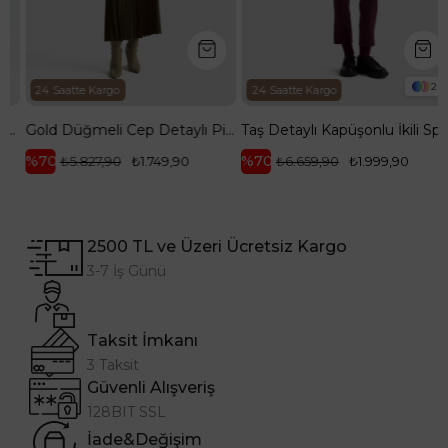
2
24 Saatte Kargo
24 Saatte Kargo
avi 25YT656
Gold Düğmeli Cep Detaylı Pilise Etekli Yelekli İkili Takım-Yağ Yeşili 25KT643
Taş Detaylı Kapüşonlu İkili Spor Takım Bordo 25KT603
%70
%70
₺5.827,90
₺1.749,90
₺6.659,90
₺1.999,90
2500 TL ve Üzeri Ücretsiz Kargo
3-7 İş Günü
Taksit İmkanı
3 Taksit
Güvenli Alışveriş
128BIT SSL
İade&Değişim