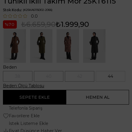
Tunikli İkili Takım Mor 25KT6115
Stok Kodu
(K25KA6115002-2066)
0.0
₺6.659,90
₺1.999,90
70
Beden
38
40
42
44
Beden Ölçü Tablosu
Telefonla Sipariş
Favorilere Ekle
İstek Listeme Ekle
Fiyat Düşünce Haber Ver