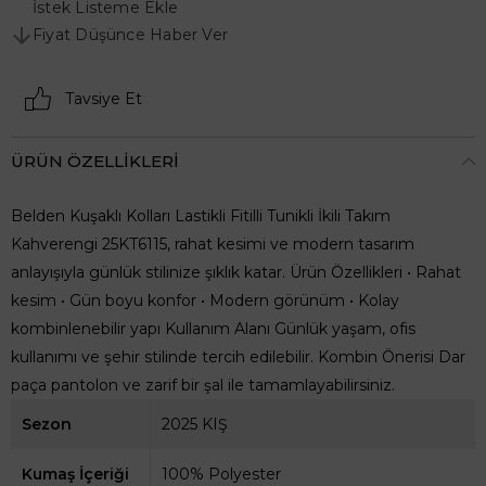
İstek Listeme Ekle
Fiyat Düşünce Haber Ver
Tavsiye Et
ÜRÜN ÖZELLIKLERI
Belden Kuşaklı Kolları Lastikli Fitilli Tunikli İkili Takım
Kahverengi 25KT6115, rahat kesimi ve modern tasarım
anlayışıyla günlük stilinize şıklık katar. Ürün Özellikleri • Rahat
kesim • Gün boyu konfor • Modern görünüm • Kolay
kombinlenebilir yapı Kullanım Alanı Günlük yaşam, ofis
kullanımı ve şehir stilinde tercih edilebilir. Kombin Önerisi Dar
paça pantolon ve zarif bir şal ile tamamlayabilirsiniz.
Sezon
2025 KIŞ
Kumaş İçeriği
100% Polyester