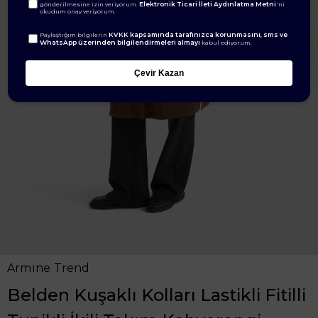
Elektronik Ticari İleti Aydınlatma Metni
gönderilmesine izin veriyorum.
'ni
okudum onay veriyorum.
KVKK kapsamında tarafınızca korunmasını, sms ve
Paylaştığım bilgilerin
WhatsApp üzerinden bilgilendirmeleri almayı
kabul ediyorum.
Çevir Kazan
Armine Trend
Belden Kuşaklı Kolları Lastikli Fitilli