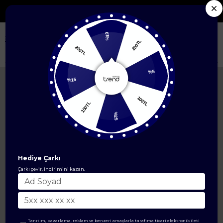
Fırsat Ürünlerinde Net %70 İndirim
%10
200TL
200TL
Anasayfa
ÜST GİYİM
İkili Takım
Belden Kuşaklı Kolları Lastikli Fitilli T
%15
%5
150TL
100TL
%25
Hediye Çarkı
Çarkı çevir, indirimini kazan.
Tanıtım, pazarlama, reklam ve benzeri amaçlarla tarafıma ticari elektronik ileti