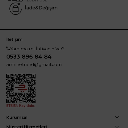
İade&Değişim
İletişim
Yardıma mı İhtiyacın Var?
0533 896 84 84
arminetrend@gmail.com
Kurumsal
Müşteri Hizmetleri