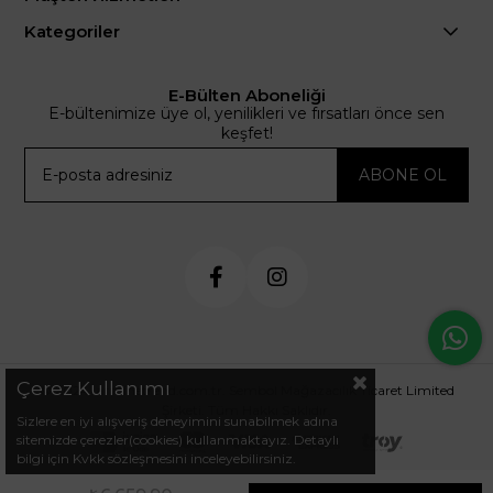
Kategoriler
E-Bülten Aboneliği
E-bültenimize üye ol, yenilikleri ve fırsatları önce sen
keşfet!
ABONE OL
Çerez Kullanımı
© 2024 .arminetrend.com.tr. Sembol Mağazacılık Ticaret Limited
Şirketi. Tüm Hakkı Saklıdır.
Sizlere en iyi alışveriş deneyimini sunabilmek adına
sitemizde çerezler(cookies) kullanmaktayız. Detaylı
bilgi için Kvkk sözleşmesini inceleyebilirsiniz.