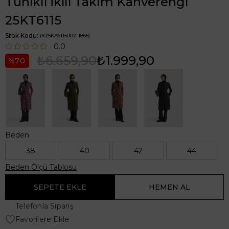
Tunikli İkili Takım Kahverengi
25KT6115
Stok Kodu
(K25KA6115002-1865)
0.0
₺6.659,90
₺1.999,90
70
Beden
38
40
42
44
Beden Ölçü Tablosu
Telefonla Sipariş
Favorilere Ekle