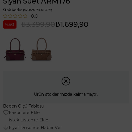
Siyah Süet ARM176
Stok Kodu
(A25KA0176001-3979)
0.0
₺3.399,90
₺1.699,90
50
Ürün stoklarımızda kalmamıştır.
Beden Ölçü Tablosu
Favorilere Ekle
İstek Listeme Ekle
Fiyat Düşünce Haber Ver