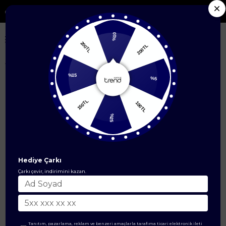
 Yeni Sezon Ürünlerde %50'ye Varan İndirim
%10
200TL
200TL
Anasayfa
Çanta & Cüzdan Modelleri
Çanta
Önden Kemerli Kol Askıl
%15
%5
150TL
100TL
%25
Hediye Çarkı
Çarkı çevir, indirimini kazan.
Tanıtım, pazarlama, reklam ve benzeri amaçlarla tarafıma ticari elektronik ileti