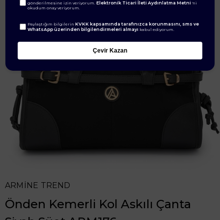
Elektronik Ticari İleti Aydınlatma Metni
gönderilmesine izin veriyorum.
'ni
okudum onay veriyorum.
KVKK kapsamında tarafınızca korunmasını, sms ve
Paylaştığım bilgilerin
WhatsApp üzerinden bilgilendirmeleri almayı
kabul ediyorum.
Çevir Kazan
ARMİNE TREND
Önden Kemerli Kol Askılı Çanta