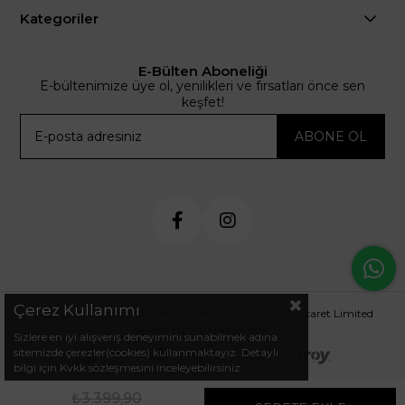
Kategoriler
E-Bülten Aboneliği
E-bültenimize üye ol, yenilikleri ve fırsatları önce sen
keşfet!
ABONE OL
Çerez Kullanımı
© 2024 .arminetrend.com.tr. Sembol Mağazacılık Ticaret Limited
Şirketi. Tüm Hakkı Saklıdır.
Sizlere en iyi alışveriş deneyimini sunabilmek adına
sitemizde çerezler(cookies) kullanmaktayız. Detaylı
bilgi için Kvkk sözleşmesini inceleyebilirsiniz.
₺3.399,90