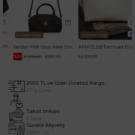
6
24 Saatte Kargo
24 Saatte Kargo
antası Siyah ARM110
Yandan Fitilli Uzun Askılı Omuz ve El Çantası Siyah ARM152
ARM CLUB Fermuarlı El ve Askılı Omuz Çantası Bej ARM118
%50
₺1.999,90
₺999,90
₺2.399,90
2500 TL ve Üzeri Ücretsiz Kargo
3-7 İş Günü
Taksit İmkanı
3 Taksit
Güvenli Alışveriş
128BIT SSL