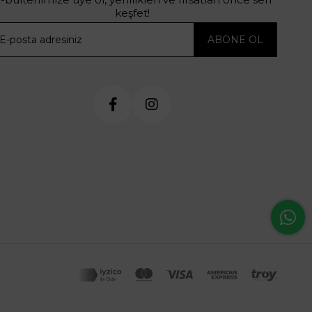
keşfet!
ABONE OL