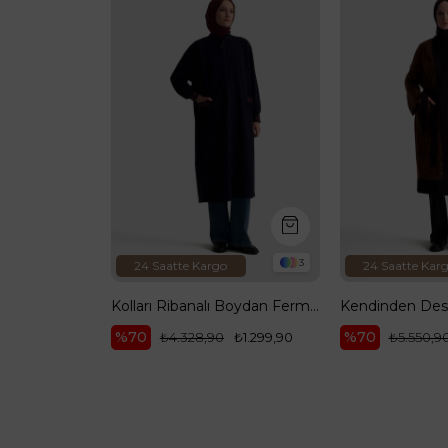
3
3
24 Saatte Kargo
24 Saatte Kar
Kolları Ribanalı Boydan Fermuarlı Cepli Giy Çık Vizon 25KT557
Kolları Ribanalı Boydan Fermuarlı Cepli Giy Çık Lacivert 25KT557
%70
%70
₺1.299,90
₺4.328,90
₺1.299,90
₺5.550,9