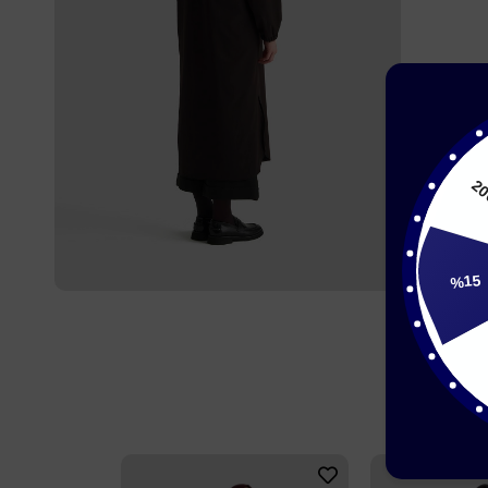
%15
15