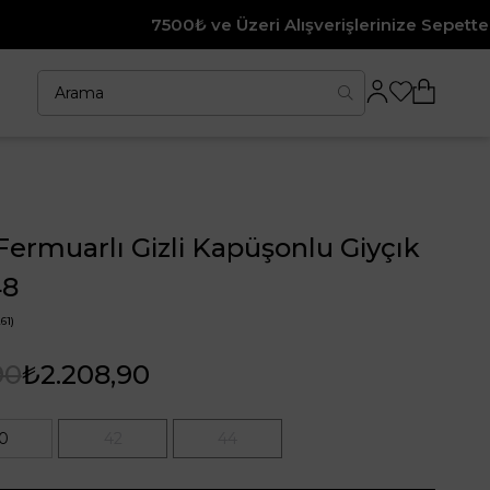
7500₺ ve Üzeri Alışverişlerinize Sepette %10 İndirim
Fermuarlı Gizli Kapüşonlu Giyçık
48
61)
90
₺2.208,90
0
42
44