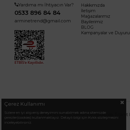
Yardıma mı İhtiyacın Var?
Hakkımızda
İletişim
0533 896 84 84
Mağazalarımız
arminetrend@gmail.com
Bayilerimiz
BLOG
Kampanyalar ve Duyurul
Çerez Kullanımı
Sizlere en iyi alışveriş deneyimini sunabilmek adına sitemizde
© 2024 .arminetrend.com.tr. Sembol Mağazacılık Ticaret 
çerezler(cookies) kullanmaktayız. Detaylı bilgi için Kvkk sözleşmesini
Saklıdır.
inceleyebilirsiniz.