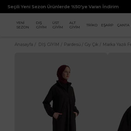
ezon Ürünlerde %50'ye Varan İndirim
YENİ
DIŞ
ÜST
ALT
TRİKO
EŞARP
ÇANTA
SEZON
GİYİM
GİYİM
GİYİM
Anasayfa
DIŞ GİYİM
Pardesü / Giy Çık
Marka Yazılı F