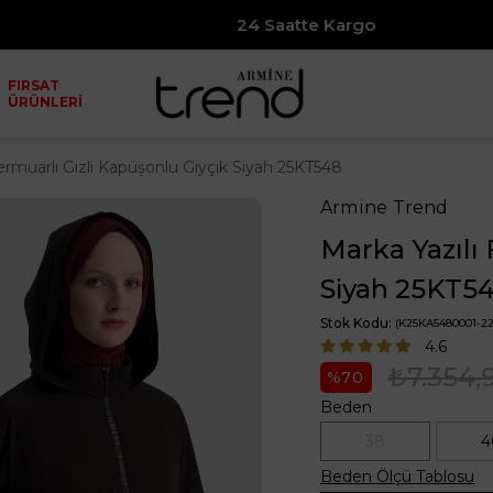
24 Saatte Kargo
FIRSAT
ÜRÜNLERİ
ermuarlı Gizli Kapüşonlu Giyçık Siyah 25KT548
Armine Trend
Marka Yazılı 
Siyah 25KT5
Stok Kodu
(K25KA5480001-22
4.6
₺7.354,
70
Beden
38
4
Beden Ölçü Tablosu