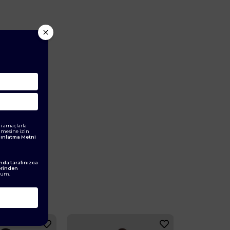
i amaçlarla
ilmesine izin
ydınlatma Metni
da tarafınızca
erinden
rum.