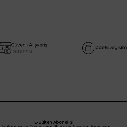
Güvenli Alışveriş
İade&Değişim
128BIT SSL
E-Bülten Aboneliği
-bültenimize üye ol, yenilikleri ve fırsatları önce sen