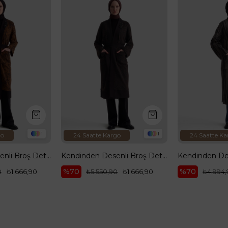
1
1
go
24 Saatte Kargo
24 Saatte Ka
Kendinden Desenli Broş Detaylı Belden Kuşaklı Örme Hırka Hardal 25KT534
Kendinden Desenli Broş Detaylı Belden Kuşaklı Örme Hırka Koyu Kahve 25KT534
%70
%70
0
₺1.666,90
₺5.550,90
₺1.666,90
₺4.994,