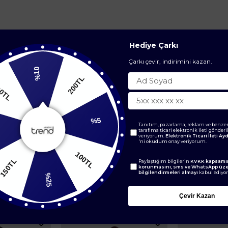
Hediye Çarkı
Çarkı çevir, indirimini kazan.
%10
200TL
200TL
Tanıtım, pazarlama, reklam ve benzer
tarafıma ticari elektronik ileti gönder
%5
veriyorum.
Elektronik Ticari İleti A
'ni okudum onay veriyorum.
0TL
100TL
Paylaştığım bilgilerin
KVKK kapsamın
korunmasını, sms ve WhatsApp üz
bilgilendirmeleri almayı
kabul ediyo
%25
BENZER ÜRÜNLER
Çevir Kazan