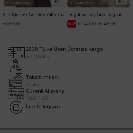
1
2
24 Saatte Kargo
24 Saatte Kargo
Sırtı İşlemeli Gömlek Yaka Tunik 100 cm Boy Kahverengi 26YT418
Doğal Kumaş Gizli Düğmeli Hakim Yaka Rahat Kesim 120 cm Boy Tunik Kahverengi 26YT416
%45
₺1.999,90
₺2.749,90
₺1.499,99
2500 TL ve Üzeri Ücretsiz Kargo
3-7 İş Günü
Taksit İmkanı
3 Taksit
Güvenli Alışveriş
128BIT SSL
İade&Değişim