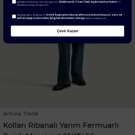
Elektronik Ticari İleti Aydınlatma Metni
gönderilmesine izin veriyorum.
'ni
okudum onay veriyorum.
KVKK kapsamında tarafınızca korunmasını, sms ve
Paylaştığım bilgilerin
WhatsApp üzerinden bilgilendirmeleri almayı
kabul ediyorum.
Çevir Kazan
Armine Trend
Kolları Ribanalı Yarım Fermuarlı