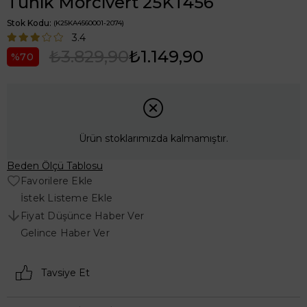
Tunik Morcivert 25KT456
Stok Kodu
(K25KA4560001-2074)
3.4
₺3.829,90
₺1.149,90
70
Ürün stoklarımızda kalmamıştır.
Beden Ölçü Tablosu
Favorilere Ekle
İstek Listeme Ekle
Fiyat Düşünce Haber Ver
Gelince Haber Ver
Tavsiye Et