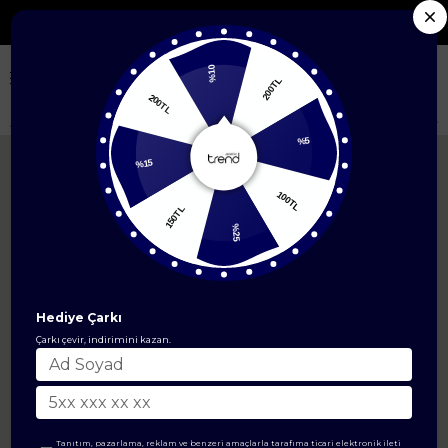
Seçili Yeni Sezon Ürünlerde %50'ye Varan İndirim
%10
200TL
200TL
Anasayfa
ÜST GİYİM
Tunik Modelleri
Kolları Ribanalı Yarım Fermuarl
%5
%15
100TL
150TL
%25
Hediye Çarkı
Çarkı çevir, indirimini kazan.
Tanıtım, pazarlama, reklam ve benzeri amaçlarla tarafıma ticari elektronik ileti