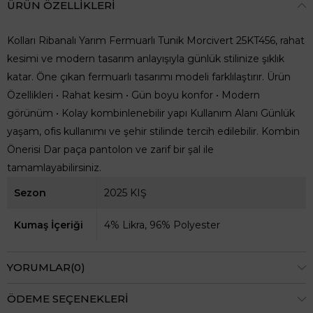
ÜRÜN ÖZELLIKLERI
Kolları Ribanalı Yarım Fermuarlı Tunik Morcivert 25KT456, rahat
kesimi ve modern tasarım anlayışıyla günlük stilinize şıklık
katar. Öne çıkan fermuarlı tasarımı modeli farklılaştırır. Ürün
Özellikleri • Rahat kesim • Gün boyu konfor • Modern
görünüm • Kolay kombinlenebilir yapı Kullanım Alanı Günlük
yaşam, ofis kullanımı ve şehir stilinde tercih edilebilir. Kombin
Önerisi Dar paça pantolon ve zarif bir şal ile
tamamlayabilirsiniz.
Sezon
2025 KIŞ
Kumaş İçeriği
4% Likra, 96% Polyester
YORUMLAR
(0)
ÖDEME SEÇENEKLERI