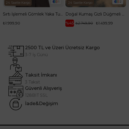
1
2
24 Saatte Kargo
24 Saatte Kargo
Sırtı İşlemeli Gömlek Yaka Tunik 100 cm Boy Kahverengi 26YT418
Doğal Kumaş Gizli Düğmeli Hakim Yaka Rahat Kesim 120 cm Boy Tunik Kahverengi 26YT416
%45
₺1.999,90
₺2.749,90
₺1.499,99
2500 TL ve Üzeri Ücretsiz Kargo
3-7 İş Günü
Taksit İmkanı
3 Taksit
Güvenli Alışveriş
128BIT SSL
İade&Değişim