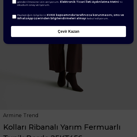
Elektronik Ticari İleti Aydınlatma Metni
gönderilmesine izin veriyorum.
'ni
okudum onay veriyorum.
KVKK kapsamında tarafınızca korunmasını, sms ve
Paylaştığım bilgilerin
WhatsApp üzerinden bilgilendirmeleri almayı
kabul ediyorum.
Çevir Kazan
Armine Trend
Kolları Ribanalı Yarım Fermuarlı