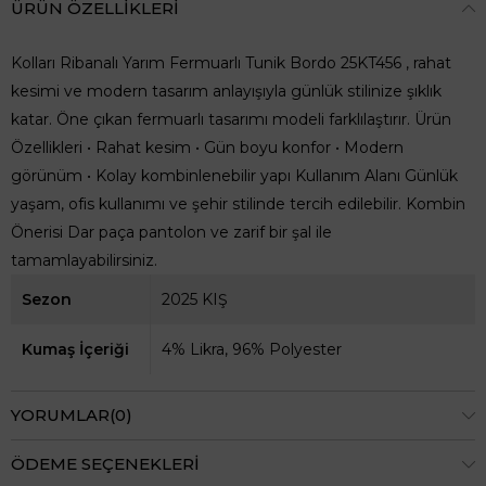
ÜRÜN ÖZELLIKLERI
Kolları Ribanalı Yarım Fermuarlı Tunik Bordo 25KT456 , rahat
kesimi ve modern tasarım anlayışıyla günlük stilinize şıklık
katar. Öne çıkan fermuarlı tasarımı modeli farklılaştırır. Ürün
Özellikleri • Rahat kesim • Gün boyu konfor • Modern
görünüm • Kolay kombinlenebilir yapı Kullanım Alanı Günlük
yaşam, ofis kullanımı ve şehir stilinde tercih edilebilir. Kombin
Önerisi Dar paça pantolon ve zarif bir şal ile
tamamlayabilirsiniz.
Sezon
2025 KIŞ
Kumaş İçeriği
4% Likra, 96% Polyester
YORUMLAR
(0)
ÖDEME SEÇENEKLERI