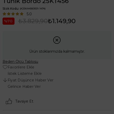
Tunik Bordo 25KT456
Stok Kodu
(K25KA4560001-1474)
5.0
₺3.829,90
₺1.149,90
70
Ürün stoklarımızda kalmamıştır.
Beden Ölçü Tablosu
Favorilere Ekle
İstek Listeme Ekle
Fiyat Düşünce Haber Ver
Gelince Haber Ver
Tavsiye Et