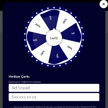
Seçili Yeni Sezon Ürünlerde %50'ye Varan İndirim
%10
200TL
200TL
Anasayfa
ÜST GİYİM
Tunik Modelleri
Kolları Ribanalı Yarım Fermuarl
%5
%15
100TL
150TL
%25
Hediye Çarkı
Çarkı çevir, indirimini kazan.
Tanıtım, pazarlama, reklam ve benzeri amaçlarla tarafıma ticari elektronik ileti