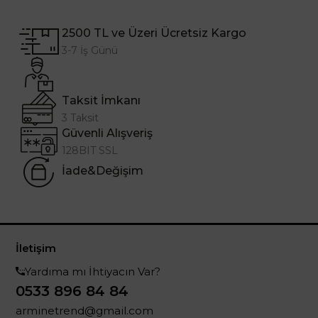
2500 TL ve Üzeri Ücretsiz Kargo
3-7 İş Günü
Taksit İmkanı
3 Taksit
Güvenli Alışveriş
128BIT SSL
İade&Değişim
İletişim
Yardıma mı İhtiyacın Var?
0533 896 84 84
arminetrend@gmail.com