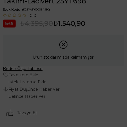
Takım-Lacivert 25YT698
Stok Kodu
(K25YA6160006-1990)
0.0
₺4.395,90
₺1.540,90
65
Ürün stoklarımızda kalmamıştır.
Beden Ölçü Tablosu
Favorilere Ekle
İstek Listeme Ekle
Fiyat Düşünce Haber Ver
Gelince Haber Ver
Tavsiye Et