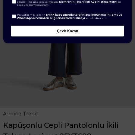
Elektronik Ticari İleti Aydınlatma Metni
gönderilmesine izin veriyorum.
'ni
okudum onay veriyorum.
KVKK kapsamında tarafınızca korunmasını, sms ve
Paylaştığım bilgilerin
WhatsApp üzerinden bilgilendirmeleri almayı
kabul ediyorum.
Çevir Kazan
Armine Trend
Kapüşonlu Cepli Pantolonlu İkili