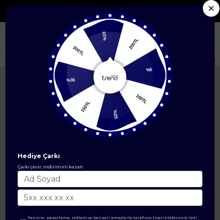
Seçili Yeni Sezon Ürünlerde %50'ye Varan İndi
%10
200TL
200TL
Anasayfa
ÜST GİYİM
İkili Takım
Kapüşonlu Cepli Pantolonlu İkili Takı
%5
%15
100TL
150TL
%25
Hediye Çarkı
Çarkı çevir, indirimini kazan.
Tanıtım, pazarlama, reklam ve benzeri amaçlarla tarafıma ticari elektronik ileti