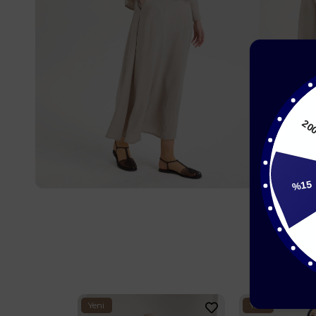
%15
15
Yeni
Yeni