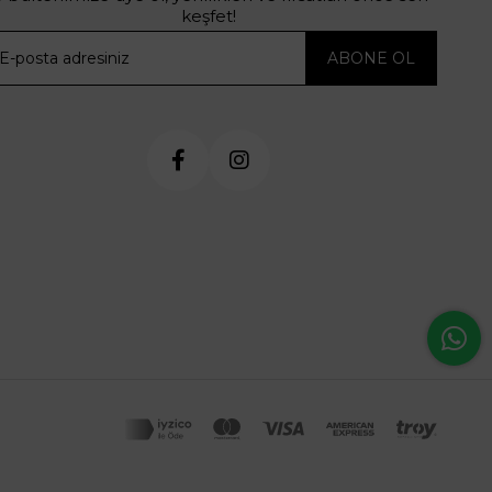
keşfet!
ABONE OL