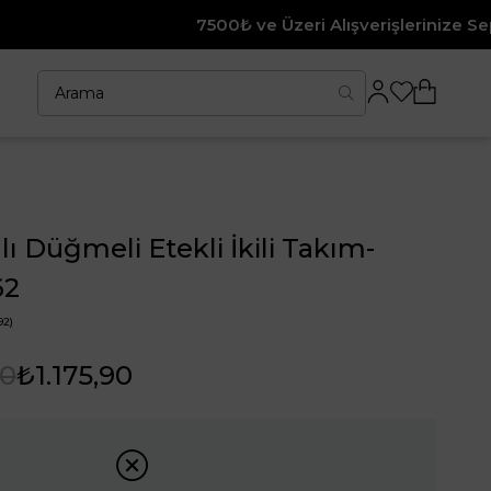
7500₺ ve Üzeri Alışverişlerinize Sepette %10 İndir
ı Düğmeli Etekli İkili Takım-
62
92)
90
₺1.175,90