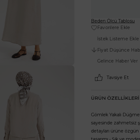
Beden Ölçü Tablosu
Favorilere Ekle
İstek Listeme Ekle
Fiyat Düşünce Hab
Gelince Haber Ver
Tavsiye Et
ÜRÜN ÖZELLIKLERI
Gömlek Yakalı Düğmeli 
sayesinde zahmetsiz ş
detayları ürüne özgün 
tasarımı • Şık ve mod