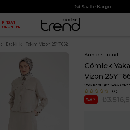
24 Saatte Kargo
FIRSAT
ÜRÜNLERİ
i Etekli İkili Takım-Vizon 25YT662
Armine Trend
Gömlek Yakal
Vizon 25YT6
Stok Kodu
(K25YA6680001-23
0.0
₺3.516,
67