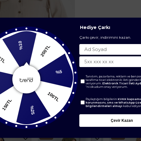
Hediye Çarkı
Çarkı çevir, indirimini kazan.
%10
200TL
200TL
Tanıtım, pazarlama, reklam ve benzer
tarafıma ticari elektronik ileti gönder
%5
veriyorum.
Elektronik Ticari İleti A
'ni okudum onay veriyorum.
0TL
Paylaştığım bilgilerin
KVKK kapsamın
100TL
korunmasını, sms ve WhatsApp üz
bilgilendirmeleri almayı
kabul ediyo
%25
BENZER ÜRÜNLER
Çevir Kazan
Yeni
Yeni