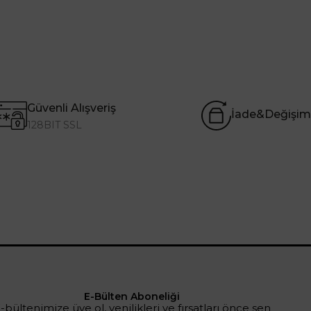
Güvenli Alışveriş
İade&Değişim
128BIT SSL
E-Bülten Aboneliği
-bültenimize üye ol, yenilikleri ve fırsatları önce sen