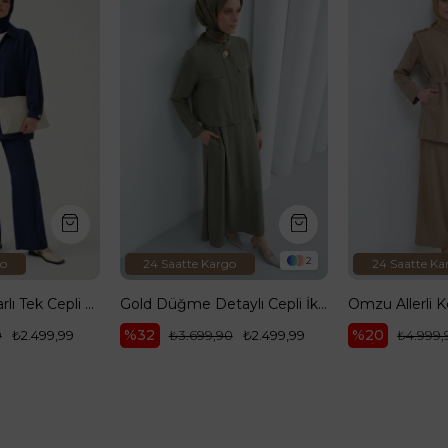
Ürün
Ürün
2
1
rgo
24 Saatte Kargo
24 Saatte 
Gold Düğme Detaylı Cepli İkili Takım Haki 26YT616
Omzu Allerli Kemerli Cepli Pantolonlu İkili Takım Vizon 26YT636
%20
,90
₺2.499,99
₺4.999,99
₺3.999,99
₺3.499,90