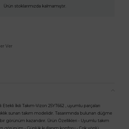
Ürün stoklarımızda kalmamıştır.
er Ver
Etekli İkili Takım-Vizon 25YT662 , uyumlu parçaları
ıklık sunan takım modelidir. Tasarımında bulunan düğme
bir görünüm kazandırır. Ürün Özellikleri • Uyumlu takım
ern görünüm • Günlük kullanım konforu • Çok yönlü