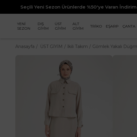
Yeni Sezon Ürünlerde %50'ye Varan İndirim
YENİ
DIŞ
ÜST
ALT
TRİKO
EŞARP
ÇANTA
SEZON
GİYİM
GİYİM
GİYİM
Anasayfa
ÜST GİYİM
İkili Takım
Gömlek Yakalı Düğmel