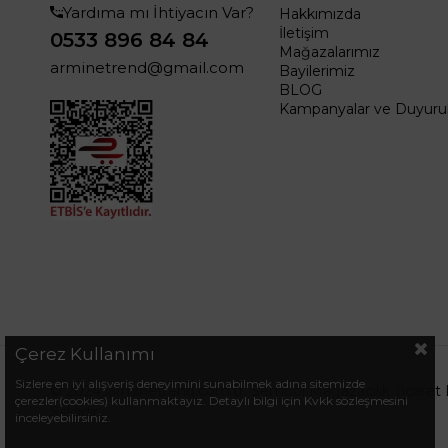
Yardıma mı İhtiyacın Var?
Hakkımızda
İletişim
0533 896 84 84
Mağazalarımız
arminetrend@gmail.com
Bayilerimiz
BLOG
Kampanyalar ve Duyurul
Çerez Kullanımı
Sizlere en iyi alışveriş deneyimini sunabilmek adına sitemizde
© 2024 .arminetrend.com.tr. Sembol Mağazacılık Ticaret 
çerezler(cookies) kullanmaktayız. Detaylı bilgi için Kvkk sözleşmesini
Saklıdır.
inceleyebilirsiniz.