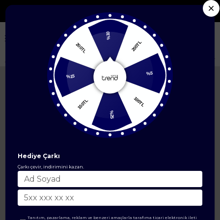
çili Yeni Sezon Ürünlerde %50'ye Varan İndirim
%10
200TL
200TL
Anasayfa
ÜST GİYİM
Tunik Modelleri
Deri ve Fermuar Detaylı Fitilli 
%15
%5
150TL
100TL
%25
Hediye Çarkı
Çarkı çevir, indirimini kazan.
Tanıtım, pazarlama, reklam ve benzeri amaçlarla tarafıma ticari elektronik ileti