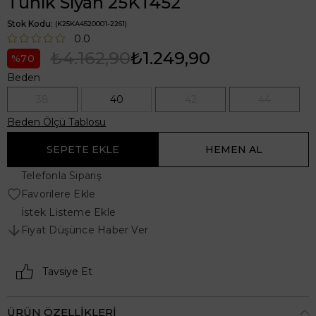
Tunik Siyah 25KT452
Stok Kodu
(K25KA4520001-2261)
0.0
₺4.162,90
₺1.249,90
70
Beden
38
40
42
44
Beden Ölçü Tablosu
Telefonla Sipariş
Favorilere Ekle
İstek Listeme Ekle
Fiyat Düşünce Haber Ver
Tavsiye Et
ÜRÜN ÖZELLIKLERI