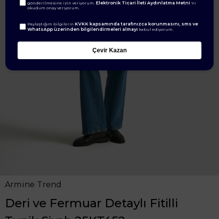
Elektronik Ticari İleti Aydınlatma Metni
gönderilmesine izin veriyorum.
'ni
okudum onay veriyorum.
KVKK kapsamında tarafınızca korunmasını, sms ve
Paylaştığım bilgilerin
WhatsApp üzerinden bilgilendirmeleri almayı
kabul ediyorum.
Çevir Kazan
Armine Trend
Deri ve Fermuar Detaylı Fitilli