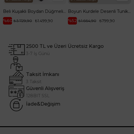
Beli Kuşaklı Boydan Düğmeli Tunik-Siyah 25YT421
Boyun Kurdele Desenli Tunik-Mavi 25YT303
%60
%52
₺3.729,90
₺1.499,90
₺1.664,90
₺799,90
2500 TL ve Üzeri Ücretsiz Kargo
3-7 İş Günü
Taksit İmkanı
3 Taksit
Güvenli Alışveriş
128BIT SSL
İade&Değişim