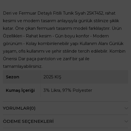
Deri ve Fermuar Detaylı Fitilli Tunik Siyah 25KT452, rahat
kesimi ve modern tasarım anlayışıyla günlük stilinize şıklık
katar. Öne çıkan fermuarlı tasarımı modeli farklılaştırır. Ürün
Özellikleri • Rahat kesim • Gün boyu konfor • Modern
görünüm • Kolay kombinlenebilir yapı Kullanım Alanı Günlük
yaşam, ofis kullanımı ve şehir stilinde tercih edilebilir. Kombin
Önerisi Dar paça pantolon ve zarif bir şal ile
tamamlayabilirsiniz.
Sezon
2025 KIŞ
Kumaş İçeriği
3% Likra, 97% Polyester
YORUMLAR
(0)
ÖDEME SEÇENEKLERI