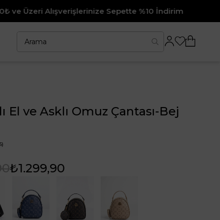
verişlerinize Sepette %10 İndirim
Fı
lı El ve Asklı Omuz Çantası-Bej
5)
90
₺1.299,90