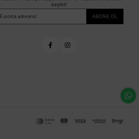
keşfet!
ABONE OL