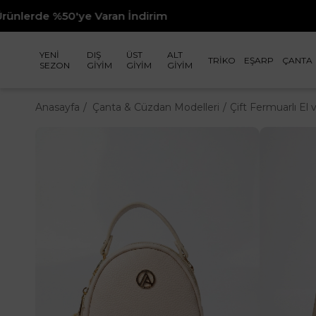
e Varan İndirim
24 Saatt
YENİ
DIŞ
ÜST
ALT
TRİKO
EŞARP
ÇANTA
SEZON
GİYİM
GİYİM
GİYİM
Anasayfa
Çanta & Cüzdan Modelleri
Çift Fermuarlı E