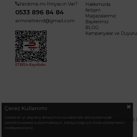
Yardıma mı İhtiyacın Var?
Hakkımızda
İletişim
0533 896 84 84
Mağazalarımız
arminetrend@gmail.com
Bayilerimiz
BLOG
Kampanyalar ve Duyurul
Çerez Kullanımı
Sizlere en iyi alışveriş deneyimini sunabilmek adına sitemizde
© 2024 .arminetrend.com.tr. Sembol Mağazacılık Ticaret 
çerezler(cookies) kullanmaktayız. Detaylı bilgi için Kvkk sözleşmesini
Saklıdır.
inceleyebilirsiniz.