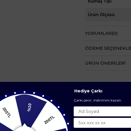
Kumaş Tipi
Ürün Ölçüsü
YORUMLAR
(0)
ÖDEME SEÇENEKLE
ÜRÜN ÖNERILERI
Hediye Çarkı
Çarkı çevir, indirimini kazan.
BENZER ÜRÜNLER
%10
200TL
0TL