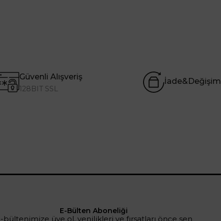
Güvenli Alışveriş
İade&Değişim
128BIT SSL
E-Bülten Aboneliği
-bültenimize üye ol, yenilikleri ve fırsatları önce sen