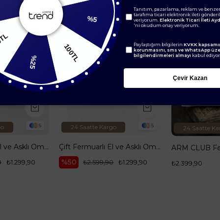
%5
Tanıtım, pazarlama, reklam ve benzer
tarafıma ticari elektronik ileti gönder
veriyorum.
Elektronik Ticari İleti A
'ni okudum onay veriyorum.
100TL
150TL
Paylaştığım bilgilerin
KVKK kapsamın
korunmasını, sms ve WhatsApp üz
bilgilendirmeleri almayı
kabul ediyo
%25
Çevir Kazan
5
5
go
24 Saatte Kargo
24 Saatte Ka
Çift Fermuarlı El ve Asklı Omuz Çantası Kahverengi ARM110
Çift Fermuarlı El ve Asklı Omuz Çantası Siyah ARM110
%50
0
₺1.299,90
₺2.599,90
₺1.299,90
₺2.399,90