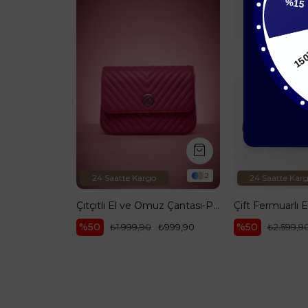
%15
2
2
24 Saatte Kargo
24 Saatte Kar
Çıtçıtlı El ve Omuz Çantası-Mor 23AC042
Çıtçıtlı El ve Omuz Çantası-Pembe 23AC042
%50
%50
₺999,90
₺1.999,90
₺999,90
₺2.599,9