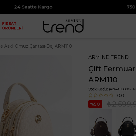
e Kargo
7500₺ ve Üzeri Alış
FIRSAT
ÜRÜNLERİ
l ve Asklı Omuz Çantası-Bej ARM110
ARMİNE TREND
Çift Fermuar
ARM110
Stok Kodu
(A24YA1100001-141
0.0
₺2.599,
50