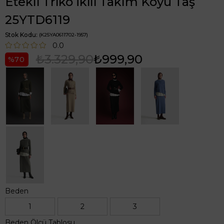
Etekli Triko İkili Takım Koyu Taş
25YTD6119
Stok Kodu
(K25YA0611702-1957)
0.0
₺3.329,90
₺999,90
70
Beden
1
2
3
Beden Ölçü Tablosu