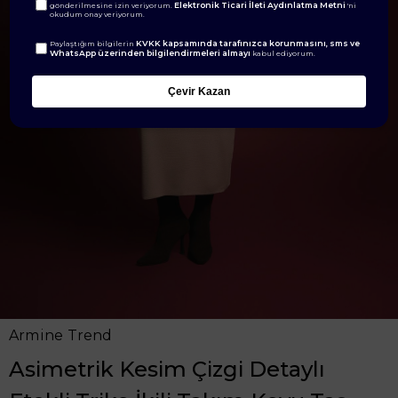
Elektronik Ticari İleti Aydınlatma Metni
gönderilmesine izin veriyorum.
'ni
okudum onay veriyorum.
KVKK kapsamında tarafınızca korunmasını, sms ve
Paylaştığım bilgilerin
WhatsApp üzerinden bilgilendirmeleri almayı
kabul ediyorum.
Çevir Kazan
Armine Trend
Asimetrik Kesim Çizgi Detaylı