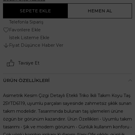
Telefonla Sipariş
Favorilere Ekle
İstek Listeme Ekle
Fiyat Düşünce Haber Ver
Tavsiye Et
ÜRÜN ÖZELLIKLERI
Asimetrik Kesim Çizgi Detaylı Etekli Triko İkili Takım Koyu Taş
25YTD6119, uyumlu parçaları sayesinde zahmetsiz şıklık sunan
takım modelidir. Tasarımında bulunan taş işlemeleri ürüne
özgün bir görünüm kazandırır. Ürün Özellikleri • Uyumlu takım
tasarımı • Şık ve modern görünüm • Günlük kullanım konforu •
Çok yönlü kombin imkanı Kullanım Alanı Ofis şıklığı, günlük