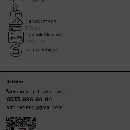
3-7 İş Günü
Taksit İmkanı
3 Taksit
Güvenli Alışveriş
128BIT SSL
İade&Değişim
İletişim
Yardıma mı İhtiyacın Var?
0533 896 84 84
arminetrend@gmail.com