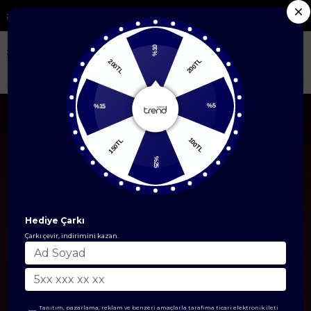
 Ürünlerde %50'ye Varan İndirim
%10
200TL
200TL
Anasayfa
ÜST GİYİM
İkili Takım
Asimetrik Kesim Çizgi Detaylı Etekli T
%5
%15
100TL
150TL
%25
Hediye Çarkı
Çarkı çevir, indirimini kazan.
Tanıtım, pazarlama, reklam ve benzeri amaçlarla tarafıma ticari elektronik ileti