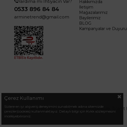
Yardıma mı İhtiyacın Var?
Hakkımızda
İletişim
0533 896 84 84
Mağazalarımız
arminetrend@gmail.com
Bayilerimiz
BLOG
Kampanyalar ve Duyurul
Çerez Kullanımı
Sizlere en iyi alışveriş deneyimini sunabilmek adına sitemizde
© 2024 .arminetrend.com.tr. Sembol Mağazacılık Ticaret 
çerezler(cookies) kullanmaktayız. Detaylı bilgi için Kvkk sözleşmesini
Saklıdır.
inceleyebilirsiniz.