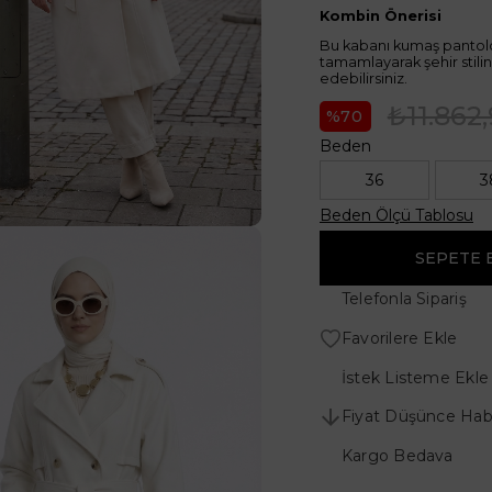
Kombin Önerisi
Bu kabanı kumaş pantolon
tamamlayarak şehir stil
edebilirsiniz.
₺11.862
70
Beden
36
3
Beden Ölçü Tablosu
Telefonla Sipariş
Favorilere Ekle
İstek Listeme Ekle
Fiyat Düşünce Hab
Kargo Bedava