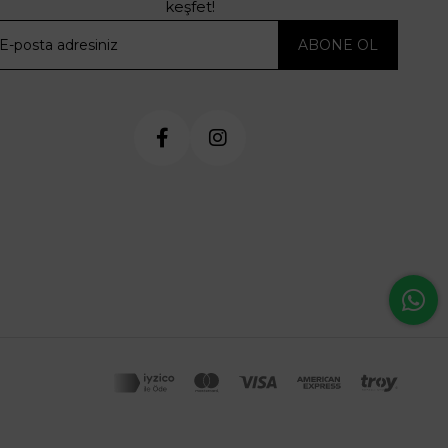
keşfet!
ABONE OL