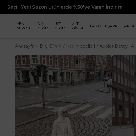
rünlerde %50'ye Varan İndirim
YENİ
DIŞ
ÜST
ALT
TRİKO
EŞARP
ÇANTA
SEZON
GİYİM
GİYİM
GİYİM
Anasayfa
DIŞ GİYİM
Kap Modelleri
Apolet Detaylı Al