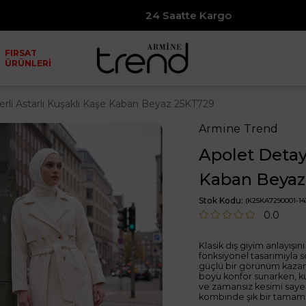
24 Saatte Kargo
7500₺
FIRSAT
ÜRÜNLERİ
lerli Astarlı Kuşaklı Kaşe Kaban Beyaz 25KT729
Armine Trend
Apolet Detayl
Kaban Beyaz
Stok Kodu
(K25KA7290001-14
0.0
Klasik dış giyim anlayışı
fonksiyonel tasarımıyla 
güçlü bir görünüm kazandı
boyu konfor sunarken, kuş
ve zamansız kesimi saye
kombinde şık bir tamamlay