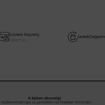
Güvenli Alışveriş
İade&Değişim
128BIT SSL
E-Bülten Aboneliği
-bültenimize üye ol, yenilikleri ve fırsatları önce sen