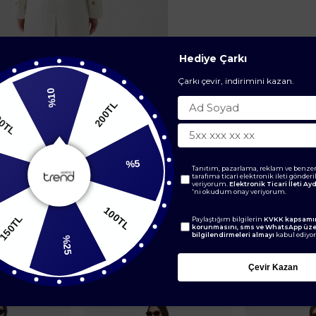
Hediye Çarkı
Çarkı çevir, indirimini kazan.
%10
200TL
00TL
%5
Tanıtım, pazarlama, reklam ve benzer
tarafıma ticari elektronik ileti gönder
veriyorum.
Elektronik Ticari İleti A
'ni okudum onay veriyorum.
100TL
150TL
Paylaştığım bilgilerin
KVKK kapsamın
korunmasını, sms ve WhatsApp üz
bilgilendirmeleri almayı
kabul ediyo
%25
BENZER ÜRÜNLER
Çevir Kazan
Yeni
Yeni
Ürün
Ürün