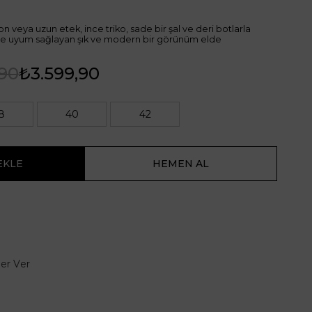
 veya uzun etek, ince triko, sade bir şal ve deri botlarla
ine uyum sağlayan şık ve modern bir görünüm elde
,90
₺3.599,90
8
40
42
er Ver