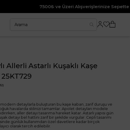
 ve Üzeri Alışverişlerinize Sepette %10 İndirim
ı Allerli Astarlı Kuşaklı Kaşe
 25KT729
32)
nı modern detaylarla buluşturan bu kaşe kaban, zarif duruşu ve
soğuk havalarda stilinizi tamamlar. Apolet detayları modele
rırken, aller detayı tasarıma hareket katar. Astarlı yapısı gün
ak detayı bel hattını zarif bir şekilde vurgular. Cepli tasarımı
sinde günlük kullanımdan özel davetlere kadar birçok
ıcı olarak tercih edilebilir.