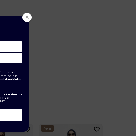
i amaçlarla
ilmesine izin
ydınlatma Metni
da tarafınızca
erinden
rum.
Yeni
Yeni
Ürün
Ürün