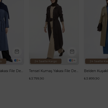
4
2
Kargo
24 Saatte Kargo
24 Saatte
Tensel Kumaş Yakası File Detaylı Belden Kuşaklı Yandan Fermuarlı Kap Kahverengi 26YT702
Belden Kuşaklı Allerli Trençkot Haki 26YT706
₺3.899,90
₺3.899,90