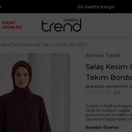
24 Saatte Kargo
FIRSAT
ÜRÜNLERİ
Yaka Pantolonlu İkili Takım Bordo 26YT607
Armine Trend
Salaş Kesim 
Takım Bordo
Stok Kodu
(K26YA6070002-14
0.0
Doğal ve hafif kumaşıyla
rahat bir kullanım sağlar
pantolonu ile modern ve 
davetlere kadar farklı or
Kombin Önerisi