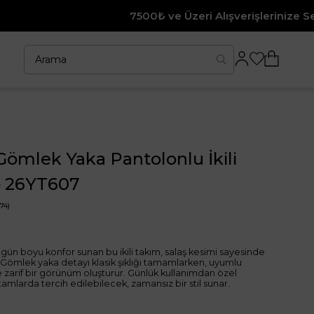
7500₺ ve Üzeri Alışverişlerinize Sepette %10 İndirim
Gömlek Yaka Pantolonlu İkili
 26YT607
74)
 gün boyu konfor sunan bu ikili takım, salaş kesimi sayesinde
. Gömlek yaka detayı klasik şıklığı tamamlarken, uyumlu
zarif bir görünüm oluşturur. Günlük kullanımdan özel
tamlarda tercih edilebilecek, zamansız bir stil sunar.