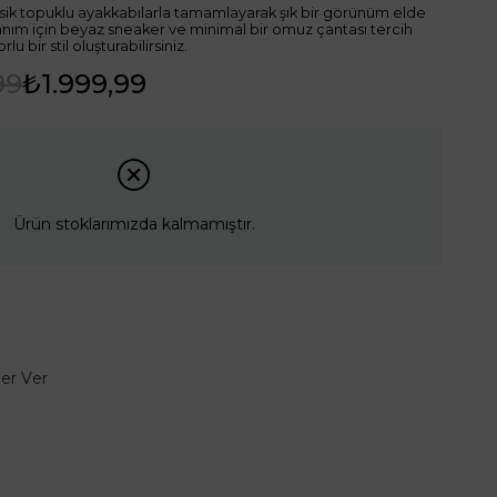
lasik topuklu ayakkabılarla tamamlayarak şık bir görünüm elde
llanım için beyaz sneaker ve minimal bir omuz çantası tercih
bir stil oluşturabilirsiniz.
99
₺1.999,99
Ürün stoklarımızda kalmamıştır.
er Ver