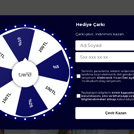
Hediye Çarkı
Çarkı çevir, indirimini kazan.
%10
200TL
200TL
Tanıtım, pazarlama, reklam ve benzer
tarafıma ticari elektronik ileti gönder
%5
veriyorum.
Elektronik Ticari İleti A
'ni okudum onay veriyorum.
0TL
100TL
Paylaştığım bilgilerin
KVKK kapsamın
korunmasını, sms ve WhatsApp üz
bilgilendirmeleri almayı
kabul ediyo
%25
BENZER ÜRÜNLER
Çevir Kazan
Yeni
Yeni
Ürün
Ürün