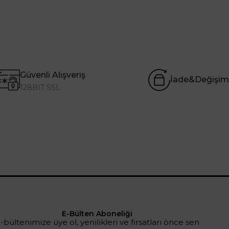
Güvenli Alışveriş
İade&Değişim
128BIT SSL
E-Bülten Aboneliği
-bültenimize üye ol, yenilikleri ve fırsatları önce sen