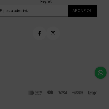
keşfet!
ABONE OL