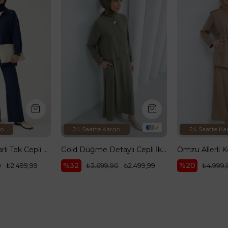
2
1
go
24 Saatte Kargo
24 Saatte Ka
Gold Düğme Detaylı Cepli İkili Takım Haki 26YT616
Omzu Allerli Kemerli Cepli Pantolonlu İkili Takım Vizon 26YT636
%20
0
₺2.499,99
₺4.999,99
₺3.999,99
₺3.499,90