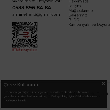
Yardıma mı İhtiyacın Var?
Hakkımızda
İletişim
0533 896 84 84
Mağazalarımız
arminetrend@gmail.com
Bayilerimiz
BLOG
Kampanyalar ve Duyurul
Çerez Kullanımı
Sizlere en iyi alışveriş deneyimini sunabilmek adına sitemizde
© 2024 .arminetrend.com.tr. Sembol Mağazacılık Ticaret 
çerezler(cookies) kullanmaktayız. Detaylı bilgi için Kvkk sözleşmesini
Saklıdır.
inceleyebilirsiniz.