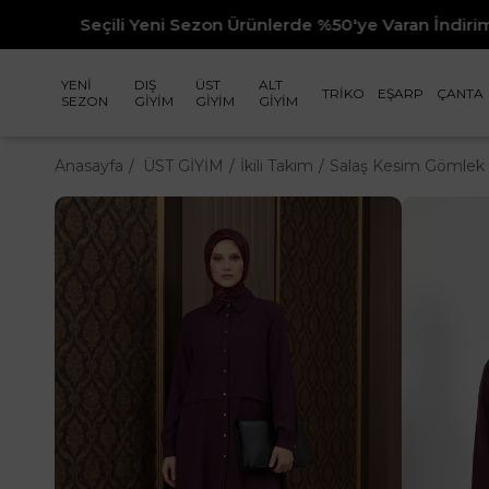
Sezon Ürünlerde %50'ye Varan İndirim
YENİ
DIŞ
ÜST
ALT
TRİKO
EŞARP
ÇANTA
SEZON
GİYİM
GİYİM
GİYİM
Anasayfa
ÜST GİYİM
İkili Takım
Salaş Kesim Gömlek 