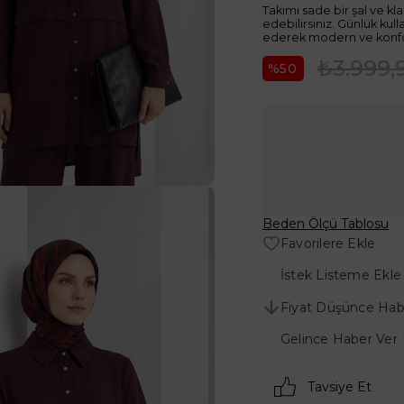
Takımı sade bir şal ve k
edebilirsiniz. Günlük ku
ederek modern ve konforlu 
₺3.999,
50
Beden Ölçü Tablosu
Favorilere Ekle
İstek Listeme Ekle
Fiyat Düşünce Hab
Gelince Haber Ver
Tavsiye Et