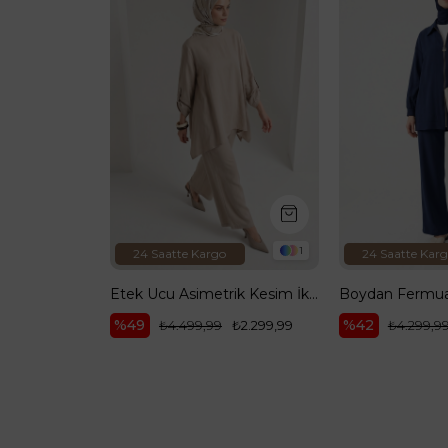
1
24 Saatte Kargo
24 Saatte Kar
Etek Ucu Asimetrik Kesim İkili Takım Taş 26YA635
Boydan Fermuarlı Tek Cepli Pantolonlu İkili Takım İndigo 26YT697
%42
%32
₺2.299,99
₺4.299,99
₺2.499,99
₺3.699,9