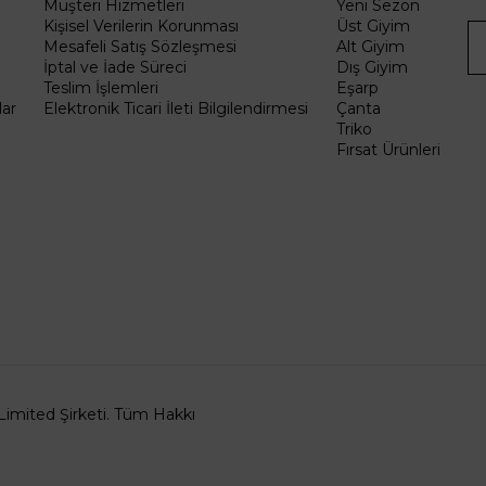
Müşteri Hizmetleri
Yeni Sezon
Kişisel Verilerin Korunması
Üst Giyim
Mesafeli Satış Sözleşmesi
Alt Giyim
İptal ve İade Süreci
Dış Giyim
Teslim İşlemleri
Eşarp
ar
Elektronik Ticari İleti Bilgilendirmesi
Çanta
Triko
Fırsat Ürünleri
Limited Şirketi. Tüm Hakkı