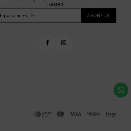
keşfet!
ABONE OL