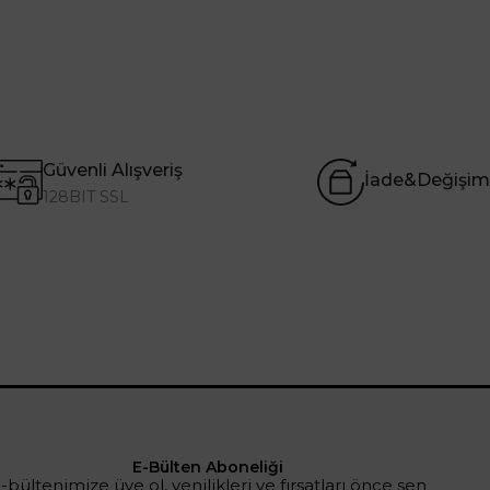
Güvenli Alışveriş
İade&Değişim
128BIT SSL
E-Bülten Aboneliği
-bültenimize üye ol, yenilikleri ve fırsatları önce sen