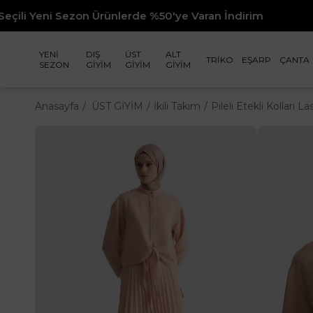
nlerde %50'ye Varan İndirim
YENİ
DIŞ
ÜST
ALT
TRİKO
EŞARP
ÇANTA
SEZON
GİYİM
GİYİM
GİYİM
Anasayfa
ÜST GİYİM
İkili Takım
Pileli Etekli Kolları 