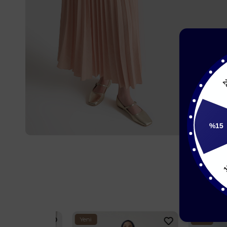
20
%15
Yeni
Yeni