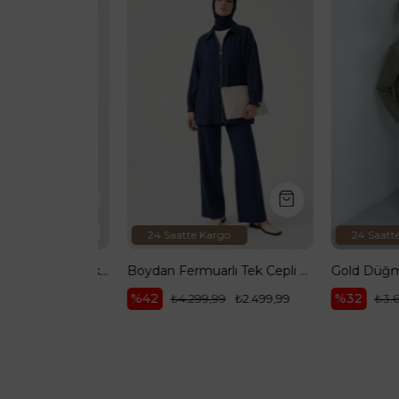
Ürün
Ürün
1
24 Saatte Kargo
24 Saatte Kar
Etek Ucu Asimetrik Kesim İkili Takım Taş 26YA635
Boydan Fermuarlı Tek Cepli Pantolonlu İkili Takım İndigo 26YT697
%42
%32
₺2.299,99
₺4.299,99
₺2.499,99
₺3.699,9