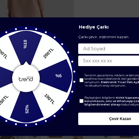
Hediye Çarkı
Çarkı çevir, indirimini kazan.
%10
200TL
0TL
%5
Tanıtım, pazarlama, reklam ve benzer
tarafıma ticari elektronik ileti gönder
veriyorum.
Elektronik Ticari İleti A
'ni okudum onay veriyorum.
100TL
150TL
Paylaştığım bilgilerin
KVKK kapsamın
korunmasını, sms ve WhatsApp üz
bilgilendirmeleri almayı
kabul ediyo
%25
BENZER ÜRÜNLER
Çevir Kazan
Yeni
Yeni