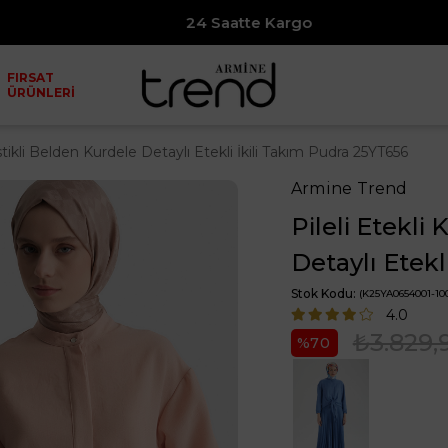
24 Saatte Kargo
7500₺ ve
FIRSAT
ÜRÜNLERİ
Lastikli Belden Kurdele Detaylı Etekli İkili Takım Pudra 25YT656
Armine Trend
Pileli Etekli
Detaylı Etekl
Stok Kodu
(K25YA0654001-10
4.0
₺3.829,
70