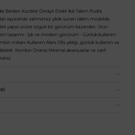
stikli Belden Kurdele Detaylı Etekli İkili Takım Pudra
arı sayesinde zahmetsiz şıklık sunan takım modelidir.
leli yapısı ürüne özgün bir görünüm kazandırır. Ürün
akım tasarımı • Şık ve modern görünüm • Günlük kullanım
mbin imkanı Kullanım Alanı Ofis şıklığı, günlük kullanım ve
ilebilir. Kombin Önerisi Minimal aksesuarlar ve zarif
rsiniz.
RI