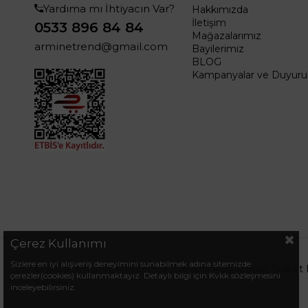
Yardıma mı İhtiyacın Var?
Hakkımızda
İletişim
0533 896 84 84
Mağazalarımız
arminetrend@gmail.com
Bayilerimiz
BLOG
Kampanyalar ve Duyurul
Çerez Kullanımı
Sizlere en iyi alışveriş deneyimini sunabilmek adına sitemizde
© 2024 .arminetrend.com.tr. Sembol Mağazacılık Ticaret 
çerezler(cookies) kullanmaktayız. Detaylı bilgi için Kvkk sözleşmesini
Saklıdır.
inceleyebilirsiniz.