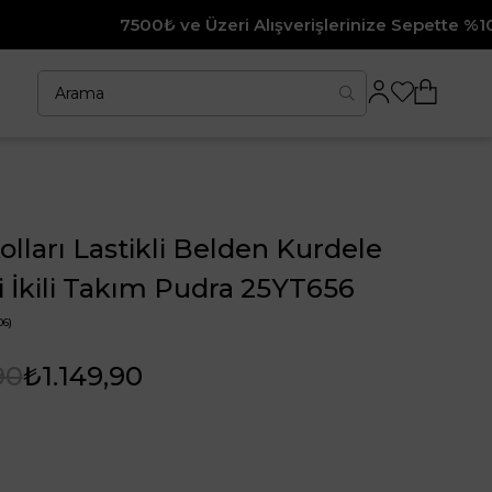
 Üzeri Alışverişlerinize Sepette %10 İndirim
 Kolları Lastikli Belden Kurdele
i İkili Takım Pudra 25YT656
06)
90
₺1.149,90