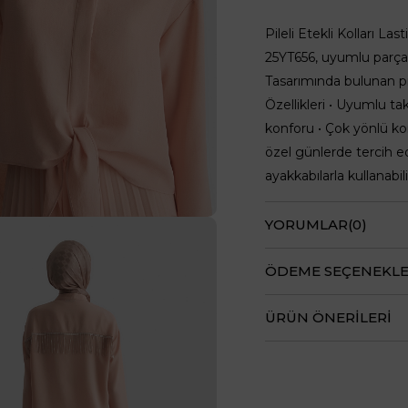
Pileli Etekli Kolları La
25YT656, uyumlu parçal
Tasarımında bulunan pi
Özellikleri • Uyumlu t
konforu • Çok yönlü ko
özel günlerde tercih ed
ayakkabılarla kullanabili
YORUMLAR
(0)
ÖDEME SEÇENEKLE
ÜRÜN ÖNERILERI