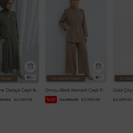
Ürün
Ürün
2
1
go
24 Saatte Kargo
24 Saatte Ka
Gold Düğme Detaylı Cepli İkili Takım Haki 26YT616
Omzu Allerli Kemerli Cepli Pantolonlu İkili Takım Vizon 26YT636
%20
0
₺2.499,99
₺4.999,99
₺3.999,99
₺3.499,90