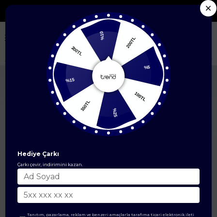
Seçili Yeni Sezon Ürünlerde %50'ye Varan İndir
%10
200TL
200TL
Anasayfa
ÜST GİYİM
İkili Takım
Gold Düğme Detaylı Cepli İkili Takı
%5
%15
100TL
150TL
%25
Hediye Çarkı
Çarkı çevir, indirimini kazan.
Tanıtım, pazarlama, reklam ve benzeri amaçlarla tarafıma ticari elektronik ileti