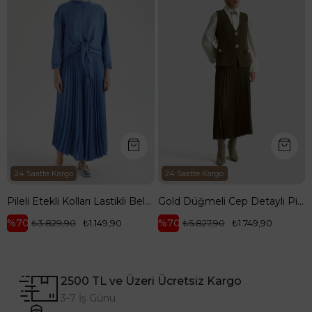
24 Saatte Kargo
24 Saatte Kargo
Pileli Etekli Kolları Lastikli Belden Kurdele Detaylı Etekli İkili Takım-Mavi 25YT656
Gold Düğmeli Cep Detaylı Pilise Etekli Yelekli İkili Takım-Yağ Yeşili 25KT643
%70
%70
₺3.829,90
₺1.149,90
₺5.827,90
₺1.749,90
2500 TL ve Üzeri Ücretsiz Kargo
3-7 İş Günü