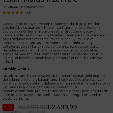
Stok Kodu
(K26YA6160001-2526)
5.0
Gold düğme detayları ve cep tasarımıyla klasik şıklığı modern
çizgilerle buluşturan bu ikili takım, zarif görünümü ve konforlu
yapısıyla günün her anına uyum sağlar. Şık düğme detayları
modele sofistike bir dokunuş katarken, rahat kesimi sayesinde gün
boyu özgürce hareket etme imkânı sunar. Uyumlu üst ve
pantolondan oluşan tasarımı, zahmetsiz kombin avantajı
sağlayarak günlük kullanımdan ofis stiline, özel buluşmalardan
davetlere kadar birçok farklı ortamda şık bir görünüm elde
etmenize yardımcı olur. Zamansız tasarımıyla gardırobunuzun
uzun yıllar keyifle kullanabileceğiniz parçalarından biri olmaya
adaydır.
Kombin Önerisi
Bu takımı sade bir şal veya eşarp ile tamamlayarak gold düğme
detaylarını ön plana çıkarabilirsiniz. Klasik topuklu ayakkabı, zarif
loafer ya da şık babet modelleriyle kombinleyebilir; el çantası veya
yapılandırılmış omuz çantasıyla görünümünüzü
tamamlayabilirsiniz. Minimal takılar tercih ederek hem ofis stilinde
hem de özel davetlerde zarif, modern ve dengeli bir kombin
oluşturabilirsiniz.
₺3.699,90
₺2.499,99
32