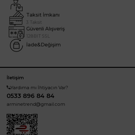
Taksit İmkanı
3 Taksit
Güvenli Alışveriş
128BIT SSL
İade&Değişim
İletişim
Yardıma mı İhtiyacın Var?
0533 896 84 84
arminetrend@gmail.com