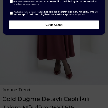
Elektronik Ticari İleti Aydınlatma Metni
gönderilmesine izin veriyorum.
'ni
okudum onay veriyorum.
KVKK kapsamında tarafınızca korunmasını, sms ve
Paylaştığım bilgilerin
WhatsApp üzerinden bilgilendirmeleri almayı
kabul ediyorum.
Çevir Kazan
Armine Trend
Gold Düğme Detaylı Cepli İkili
Takım Mürdüm 26YT616