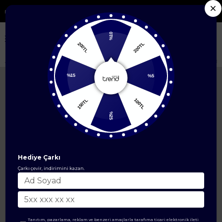
 Yeni Sezon Ürünlerde %50'ye Varan İndirim
%10
200TL
200TL
Anasayfa
ÜST GİYİM
İkili Takım
File Detaylı Salaş Kesim Tunikli İkili 
%15
%5
150TL
100TL
%25
Hediye Çarkı
Çarkı çevir, indirimini kazan.
Tanıtım, pazarlama, reklam ve benzeri amaçlarla tarafıma ticari elektronik ileti