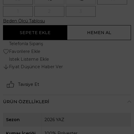
1
2
3
Beden Ölçü Tablosu
Telefonla Sipariş
Favorilere Ekle
İstek Listeme Ekle
Fiyat Düşünce Haber Ver
Tavsiye Et
ÜRÜN ÖZELLIKLERI
Sezon
2026 YAZ
Kumaş İçeriği
100% Polyester