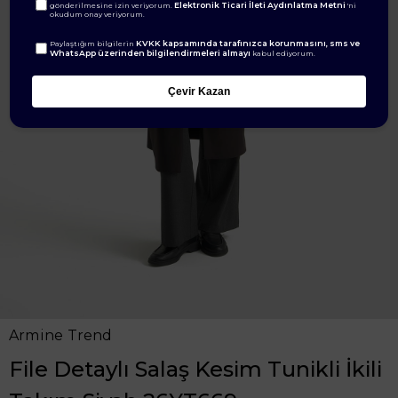
Elektronik Ticari İleti Aydınlatma Metni
gönderilmesine izin veriyorum.
'ni
okudum onay veriyorum.
KVKK kapsamında tarafınızca korunmasını, sms ve
Paylaştığım bilgilerin
WhatsApp üzerinden bilgilendirmeleri almayı
kabul ediyorum.
Çevir Kazan
Armine Trend
File Detaylı Salaş Kesim Tunikli İkili