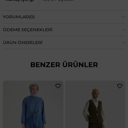
YORUMLAR
(0)
ÖDEME SEÇENEKLERI
ÜRÜN ÖNERILERI
BENZER ÜRÜNLER
24 Saatte Kar
%70
₺6.659,