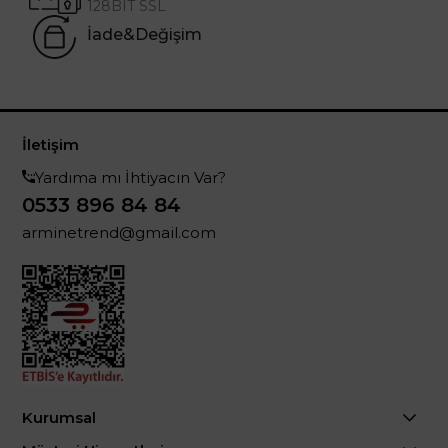
128BIT SSL
İade&Değişim
İletişim
Yardıma mı İhtiyacın Var?
0533 896 84 84
arminetrend@gmail.com
Kurumsal