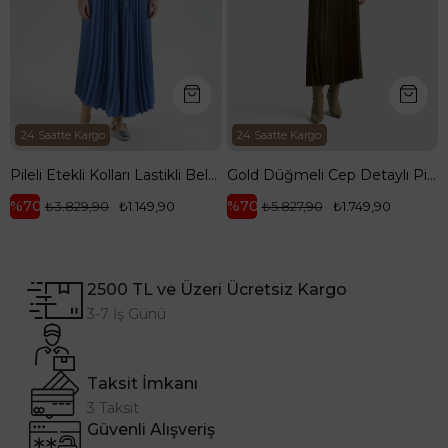
Kargo
24 Saatte Kargo
Pileli Etekli Kolları Lastikli Belden Kurdele Detaylı Etekli İkili Takım-Mavi 25YT656
Gold Düğmeli Cep Detaylı Pilise Etekli Yelekli İkili Takım-Yağ Yeşili 25KT643
%70
29,90
₺1.149,90
₺5.827,90
₺1.749,90
2500 TL ve Üzeri Ücretsiz Kargo
3-7 İş Günü
Taksit İmkanı
3 Taksit
Güvenli Alışveriş