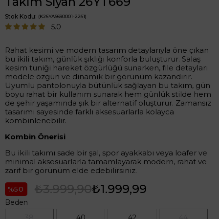
Takım Siyah 26YT669
Stok Kodu
(K26YA6690001-2261)
5.0
Rahat kesimi ve modern tasarım detaylarıyla öne çıkan
bu ikili takım, günlük şıklığı konforla buluşturur. Salaş
kesim tuniği hareket özgürlüğü sunarken, file detayları
modele özgün ve dinamik bir görünüm kazandırır.
Uyumlu pantolonuyla bütünlük sağlayan bu takım, gün
boyu rahat bir kullanım sunarak hem günlük stilde hem
de şehir yaşamında şık bir alternatif oluşturur. Zamansız
tasarımı sayesinde farklı aksesuarlarla kolayca
kombinlenebilir.
Kombin Önerisi
Bu ikili takımı sade bir şal, spor ayakkabı veya loafer ve
minimal aksesuarlarla tamamlayarak modern, rahat ve
zarif bir görünüm elde edebilirsiniz.
₺3.999,90
₺1.999,99
50
Beden
38
40
42
44