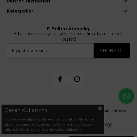
Müşteri Hizmetleri
Kategoriler
E-Bülten Aboneliği
E-bültenimize üye ol, yenilikleri ve fırsatları önce sen
keşfet!
ABONE OL
Çerez Kullanımı
© 2024 .arminetrend.com.tr. Sembol Mağazacılık Ticaret Limited
Şirketi. Tüm Hakkı Saklıdır.
Sizlere en iyi alışveriş deneyimini sunabilmek adına
sitemizde çerezler(cookies) kullanmaktayız. Detaylı
bilgi için Kvkk sözleşmesini inceleyebilirsiniz.