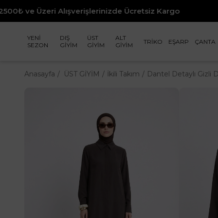
lışverişlerinizde Ücretsiz Kargo
Seçili Y
YENİ
DIŞ
ÜST
ALT
TRİKO
EŞARP
ÇANTA
SEZON
GİYİM
GİYİM
GİYİM
Anasayfa
ÜST GİYİM
İkili Takım
Dantel Detaylı Gizli