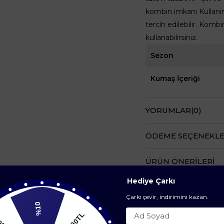
kombin imkanı Kullanım
tercih edilebilir. Komb
kullanabilirsiniz.
Sezon
Kumaş İçeriği
YORUMLAR
(0)
ÖDEME SEÇENEKLE
ÜRÜN ÖNERILERI
Hediye Çarkı
Çarkı çevir, indirimini kazan.
%10
200TL