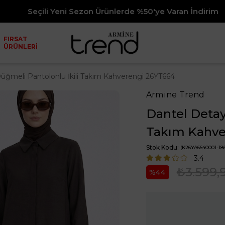
eni Sezon Ürünlerde %50'ye Varan İndirim
FIRSAT
ÜRÜNLERİ
 Düğmeli Pantolonlu İkili Takım Kahverengi 26YT664
Armine Trend
Dantel Detayl
Takım Kahve
Stok Kodu
(K26YA6640001-186
3.4
₺3.599,
44