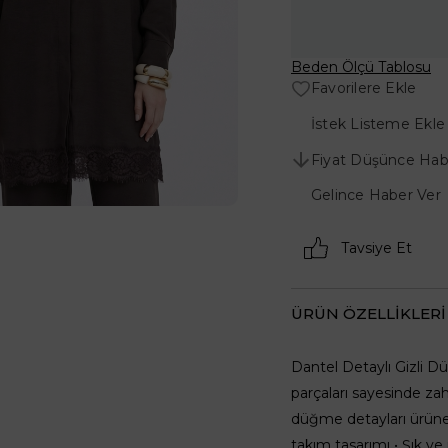
Beden Ölçü Tablosu
Favorilere Ekle
İstek Listeme Ekle
Fiyat Düşünce Hab
Gelince Haber Ver
Tavsiye Et
ÜRÜN ÖZELLIKLERI
Dantel Detaylı Gizli D
parçaları sayesinde za
düğme detayları ürüne 
takım tasarımı • Şık 