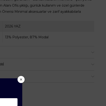
 Alanı Ofis şıklığı, günlük kullanım ve özel günlerde
in Önerisi Minimal aksesuarlar ve zarif ayakkabılarla
2026 YAZ
13% Polyester, 87% Modal
RI