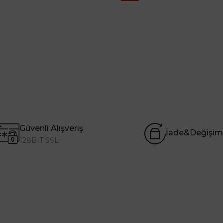
Güvenli Alışveriş
İade&Değişim
128BIT SSL