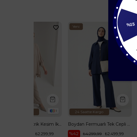
%15
Yeni
Yeni
Ürün
Ürün
15
1
24 Saatte Kargo
24 Saatte Kar
Etek Ucu Asimetrik Kesim İkili Takım Taş 26YA635
Boydan Fermuarlı Tek Cepli Pantolonlu İkili Takım İndigo 26YT697
%42
%32
₺2.299,99
₺4.299,99
₺2.499,99
₺3.699,9