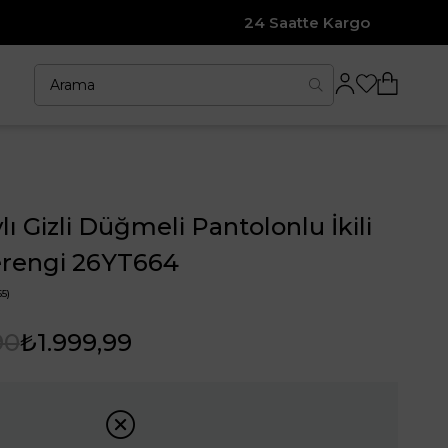
24 Saatte Kargo
ı Gizli Düğmeli Pantolonlu İkili
rengi 26YT664
5)
90
₺1.999,99