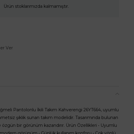
Ürün stoklarımızda kalmamıştır.
er Ver
üğmeli Pantolonlu İkili Takım Kahverengi 26YT664, uyumlu
hmetsiz şıklık sunan takım modelidir. Tasarımında bulunan
özgün bir görünüm kazandırır. Ürün Özellikleri • Uyumlu
ve modern görünüm • Günlük kullanım konforu • Çok yönlü