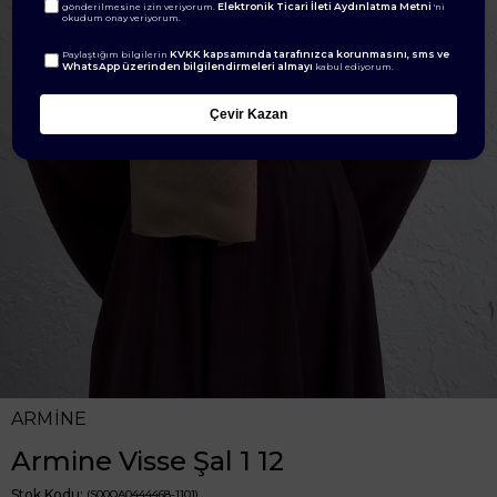
Elektronik Ticari İleti Aydınlatma Metni
gönderilmesine izin veriyorum.
'ni
okudum onay veriyorum.
KVKK kapsamında tarafınızca korunmasını, sms ve
Paylaştığım bilgilerin
WhatsApp üzerinden bilgilendirmeleri almayı
kabul ediyorum.
Çevir Kazan
ARMİNE
Armine Visse Şal 1 12
Stok Kodu
(S00OA0444468-1101)