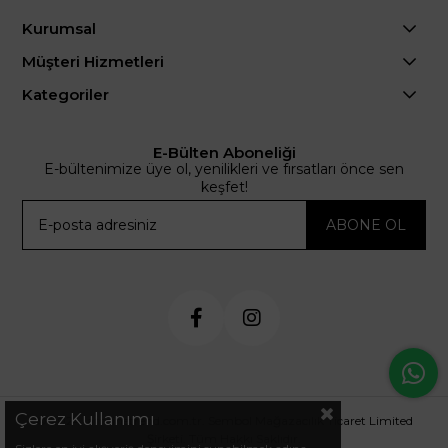
Kurumsal
Müşteri Hizmetleri
Kategoriler
E-Bülten Aboneliği
E-bültenimize üye ol, yenilikleri ve fırsatları önce sen
keşfet!
ABONE OL
Çerez Kullanımı
© 2024 .arminetrend.com.tr. Sembol Mağazacılık Ticaret Limited
Şirketi. Tüm Hakkı Saklıdır.