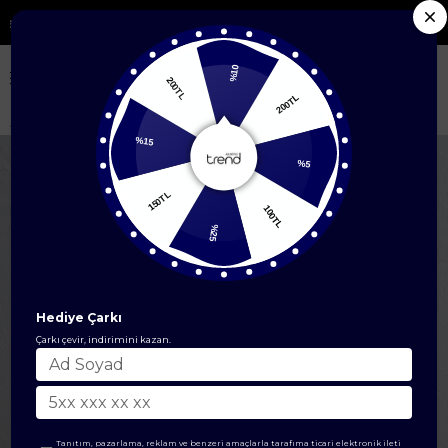
erde %50'ye Varan İndirim
%10
200TL
200TL
Anasayfa
EŞARP
Şal
Armine Visse Şal 1 12
%15
%5
150TL
100TL
%25
Hediye Çarkı
Çarkı çevir, indirimini kazan.
Tanıtım, pazarlama, reklam ve benzeri amaçlarla tarafıma ticari elektronik ileti