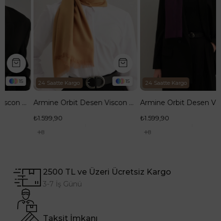
15
24 Saatte Kargo
 Viscon Şal 14
Armine Orbit Desen Viscon Şal 13
₺1.599,90
8
2500 TL ve Üzeri Ücretsiz Kargo
3-7 İş Günü
Taksit İmkanı