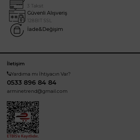
3 Taksit
Güvenli Alışveriş
128BIT SSL
İade&Değişim
İletişim
Yardıma mı İhtiyacın Var?
0533 896 84 84
arminetrend@gmail.com