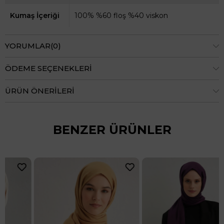
Kumaş İçeriği
100% %60 floş %40 viskon
YORUMLAR
(0)
ÖDEME SEÇENEKLERI
ÜRÜN ÖNERILERI
BENZER ÜRÜNLER
15
24 Saatte Kargo
Armine Orbit Desen Viscon Şal 17
₺1.599,90
8