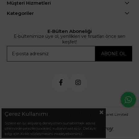
Müşteri Hizmetleri
Kategoriler
E-Bülten Aboneliği
E-bültenimize üye ol, yenilikleri ve fırsatları önce sen
keşfet!
ABONE OL
Çerez Kullanımı
© 2024 .arminetrend.com.tr. Sembol Mağazacılık Ticaret Limited
Şirketi. Tüm Hakkı Saklıdır.
Sizlere en iyi alışveriş deneyimini sunabilmek adına
sitemizde çerezler(cookies) kullanmaktayız. Detaylı
bilgi için Kvkk sözleşmesini inceleyebilirsiniz.