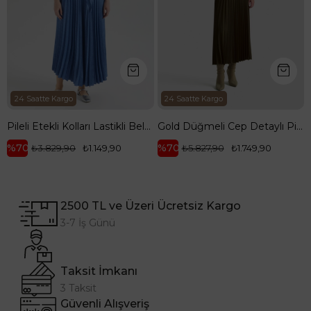
24 Saatte Kargo
24 Saatte Kargo
Pileli Etekli Kolları Lastikli Belden Kurdele Detaylı Etekli İkili Takım-Mavi 25YT656
Gold Düğmeli Cep Detaylı Pilise Etekli Yelekli İkili Takım-Yağ Yeşili 25KT643
%70
%70
₺3.829,90
₺1.149,90
₺5.827,90
₺1.749,90
2500 TL ve Üzeri Ücretsiz Kargo
3-7 İş Günü
Taksit İmkanı
3 Taksit
Güvenli Alışveriş