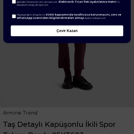
Elektronik Ticari İleti Aydınlatma Metni
gönderilmesine izin veriyorum.
'ni
okudum onay veriyorum.
KVKK kapsamında tarafınızca korunmasını, sms ve
Paylaştığım bilgilerin
WhatsApp üzerinden bilgilendirmeleri almayı
kabul ediyorum.
Çevir Kazan
Armine Trend
Taş Detaylı Kapüşonlu İkili Spor