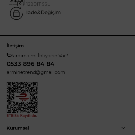
128BIT SSL
İade&Değişim
İletişim
Yardıma mı İhtiyacın Var?
0533 896 84 84
arminetrend@gmail.com
Kurumsal