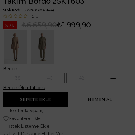
Takım Bordo 25KT603
Stok Kodu
(K25YA6039002-1474)
0.0
₺6.659,90
₺1.999,90
70
Beden
38
40
42
44
Beden Ölçü Tablosu
Telefonla Sipariş
Favorilere Ekle
İstek Listeme Ekle
Fiyat Düşünce Haber Ver