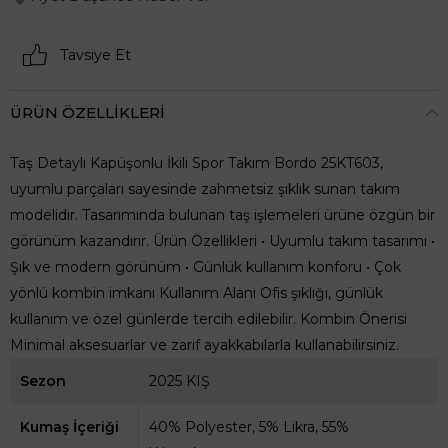
Tavsiye Et
ÜRÜN ÖZELLIKLERI
Taş Detaylı Kapüşonlu İkili Spor Takım Bordo 25KT603,
uyumlu parçaları sayesinde zahmetsiz şıklık sunan takım
modelidir. Tasarımında bulunan taş işlemeleri ürüne özgün bir
görünüm kazandırır. Ürün Özellikleri • Uyumlu takım tasarımı •
Şık ve modern görünüm • Günlük kullanım konforu • Çok
yönlü kombin imkanı Kullanım Alanı Ofis şıklığı, günlük
kullanım ve özel günlerde tercih edilebilir. Kombin Önerisi
Minimal aksesuarlar ve zarif ayakkabılarla kullanabilirsiniz.
Sezon
2025 KIŞ
Kumaş İçeriği
40% Polyester, 5% Likra, 55%