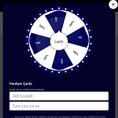
Seçili Yeni Sezon Ürünlerde %50'ye Varan İndirim
%10
200TL
200TL
Anasayfa
ÜST GİYİM
İkili Takım
Taş Detaylı Kapüşonlu İkili Spor Tak
%5
%15
100TL
150TL
%25
Hediye Çarkı
Çarkı çevir, indirimini kazan.
Tanıtım, pazarlama, reklam ve benzeri amaçlarla tarafıma ticari elektronik ileti