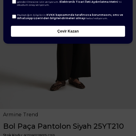
Elektronik Ticari İleti Aydınlatma Metni
gönderilmesine izin veriyorum.
'ni
okudum onay veriyorum.
KVKK kapsamında tarafınızca korunmasını, sms ve
Paylaştığım bilgilerin
WhatsApp üzerinden bilgilendirmeleri almayı
kabul ediyorum.
Çevir Kazan
Armine Trend
Bol Paça Pantolon Siyah 25YT210
Stok Kodu
(K25YA0228003-2261)