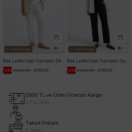
1
1
24 Saatte Kargo
24 Saatte Kargo
Beli Latikli Cepli Pantolon Ekru 26YT209
Beli Latikli Cepli Pantolon Siyah 26YT209
%36
%36
₺1.249,90
₺799,99
₺1.249,90
₺799,99
2500 TL ve Üzeri Ücretsiz Kargo
3-7 İş Günü
Taksit İmkanı
3 Taksit