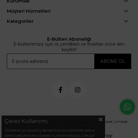
Kurumsal
Müşteri Hizmetleri
Kategoriler
E-Bülten Aboneliği
E-bültenimize üye ol, yenilikleri ve fırsatları önce sen
keşfet!
ABONE OL
Çerez Kullanımı
© 2024 .arminetrend.com.tr. Sembol Mağazacılık Ticaret Limited
Şirketi. Tüm Hakkı Saklıdır.
Sizlere en iyi alışveriş deneyimini sunabilmek adına
sitemizde çerezler(cookies) kullanmaktayız. Detaylı