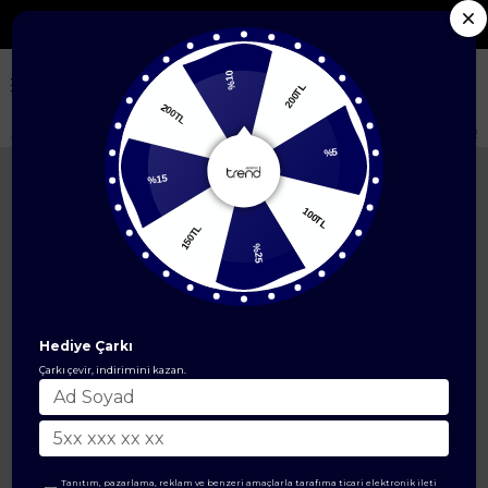
Seçili Yeni Sezon Ürünlerde %50'ye Varan İndirim
%10
200TL
200TL
Anasayfa
ALT GİYİM
Pantolon Modelleri
Bol Paça Pantolon Siyah 25
%5
%15
100TL
150TL
%25
Hediye Çarkı
Çarkı çevir, indirimini kazan.
Tanıtım, pazarlama, reklam ve benzeri amaçlarla tarafıma ticari elektronik ileti