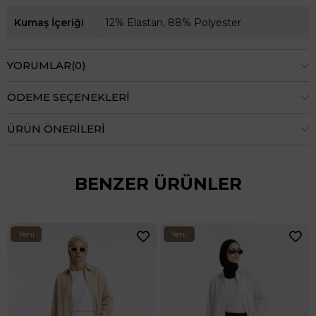
Kumaş İçeriği
12% Elastan, 88% Polyester
YORUMLAR
(0)
ÖDEME SEÇENEKLERI
ÜRÜN ÖNERILERI
BENZER ÜRÜNLER
Yeni
Yeni
Ürün
Ürün
iyah 26YT209