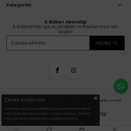
Kategoriler
E-Bülten Aboneliği
E-bültenimize üye ol, yenilikleri ve fırsatları önce sen
keşfet!
ABONE OL
Çerez Kullanımı
© 2024 .arminetrend.com.tr. Sembol Mağazacılık Ticaret Limited
Şirketi. Tüm Hakkı Saklıdır.
Sizlere en iyi alışveriş deneyimini sunabilmek adına
sitemizde çerezler(cookies) kullanmaktayız. Detaylı
bilgi için Kvkk sözleşmesini inceleyebilirsiniz.