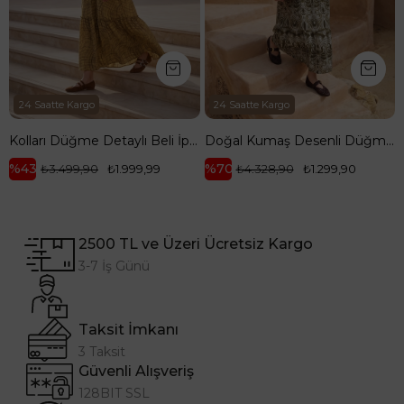
24 Saatte Kargo
Kolları Düğme Detaylı Beli İpli Elbise Sarı 26YT932
Doğal Kumaş Desenli Düğme Detaylı Rahat Kalıp Elbise Haki 25YT942
%70
₺1.999,99
₺4.328,90
₺1.299,90
2500 TL ve Üzeri Ücretsiz Kargo
3-7 İş Günü
Taksit İmkanı
3 Taksit
Güvenli Alışveriş
128BIT SSL