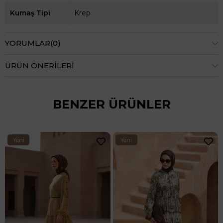
Kumaş Tipi
Krep
YORUMLAR
(0)
ÜRÜN ÖNERILERI
BENZER ÜRÜNLER
Yeni
Yeni
24 Saatte Kargo
Ürün
Ürün
%75
₺3.999,99
₺