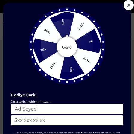
Seçili Yeni Sezon Ürünlerde %50'ye Varan İndirim
%10
200TL
200TL
Anasayfa
ÜST GİYİM
Elbise Modelleri
Şal Desenli Elbise-Siyah 25YT91
%5
%15
100TL
150TL
%25
Hediye Çarkı
Çarkı çevir, indirimini kazan.
Tanıtım, pazarlama, reklam ve benzeri amaçlarla tarafıma ticari elektronik ileti