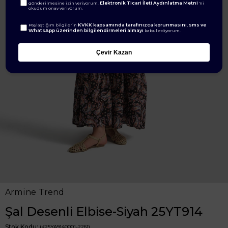
Elektronik Ticari İleti Aydınlatma Metni
gönderilmesine izin veriyorum.
'ni
okudum onay veriyorum.
KVKK kapsamında tarafınızca korunmasını, sms ve
Paylaştığım bilgilerin
WhatsApp üzerinden bilgilendirmeleri almayı
kabul ediyorum.
Çevir Kazan
Armine Trend
Şal Desenli Elbise-Siyah 25YT914
Stok Kodu
(K25YA9140001-2261)