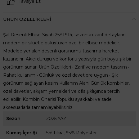
Tavsiye Et
ÜRÜN ÖZELLIKLERI
Şal Desenli Elbise-Siyah 25YT914, sezonun zarif detaylarını
modern bir siluetle buluşturan özel bir elbise modelidir.
Modelde yer alan desenli görünümü tasarıma hareket
kazandırır. Akıcı duruşu ve konforlu yapısıyla gün boyu şık bir
görünüm sunar. Ürün Özellikleri • Zarif ve modern tasarım •
Rahat kullanım • Günlük ve özel davetlere uygun • Şık
görünüm sağlayan kesim Kullanım Alanı Günlük kombinler,
özel davetler, akşam yemekleri ve ofis şıklığında tercih
edilebilir. Kombin Önerisi Topuklu ayakkabı ve sade
aksesuarlarla tamamlayabilirsiniz.
Sezon
2025 YAZ
Kumaş İçeriği
5% Likra, 95% Polyester