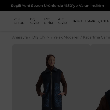
Sezon Ürünlerde %50'ye Varan İndirim
YENİ
DIŞ
ÜST
ALT
TRİKO
EŞARP
ÇANTA
SEZON
GİYİM
GİYİM
GİYİM
Anasayfa
DIŞ GİYİM
Yelek Modelleri
Kabartma Garni 