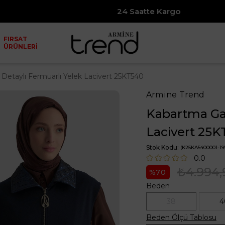
24 Saatte Kargo
FIRSAT
ÜRÜNLERİ
Detaylı Fermuarlı Yelek Lacivert 25KT540
Armine Trend
Kabartma Gar
Lacivert 25
Stok Kodu
(K25KA5400001-19
0.0
₺4.994,
70
Beden
38
4
Beden Ölçü Tablosu