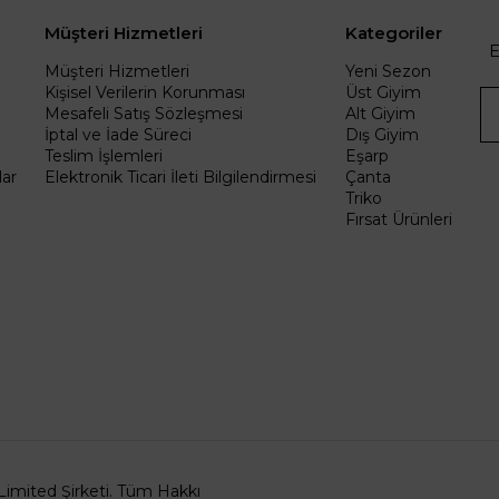
Müşteri Hizmetleri
Kategoriler
E
Müşteri Hizmetleri
Yeni Sezon
Kişisel Verilerin Korunması
Üst Giyim
Mesafeli Satış Sözleşmesi
Alt Giyim
İptal ve İade Süreci
Dış Giyim
Teslim İşlemleri
Eşarp
ar
Elektronik Ticari İleti Bilgilendirmesi
Çanta
Triko
Fırsat Ürünleri
Limited Şirketi. Tüm Hakkı