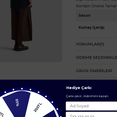
Kombin Önerisi Tamamla
Sezon
Kumaş İçeriği
YORUMLAR
(1)
ÖDEME SEÇENEKLE
ÜRÜN ÖNERILERI
Hediye Çarkı
Çarkı çevir, indirimini kazan.
%10
200TL
BENZER ÜRÜNLER
200TL