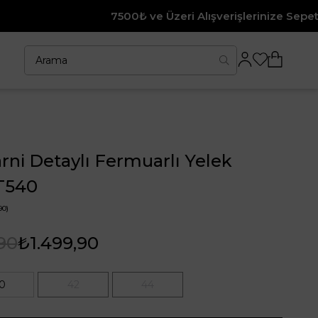
7500₺ ve Üzeri Alışverişlerinize Sepette %10 İndirim
ni Detaylı Fermuarlı Yelek
KT540
90)
90
₺1.499,90
0
42
44