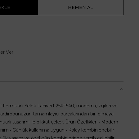
er Ver
 Fermuarlı Yelek Lacivert 25KT540, modern çizgileri ve
gardırobunuzun tamamlayıcı parçalarından biri olmaya
uarlı tasarımı ile dikkat çeker. Ürün Özellikleri • Modern
lanım • Günlük kullanıma uygun • Kolay kombinlenebilir
nlük yaşam ve özel gün kombinlerinde tercih edilebilir.