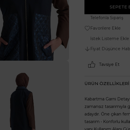
Telefonla Sipariş
Favorilere Ekle
İstek Listeme Ekle
Fiyat Düşünce Hab
Tavsiye Et
ÜRÜN ÖZELLIKLERI
Kabartma Garni Detaylı
zamansız tasarımıyla 
adaydır. Öne çıkan ferm
tasarım • Konforlu kul
yapı Kullanım Alanı Gü