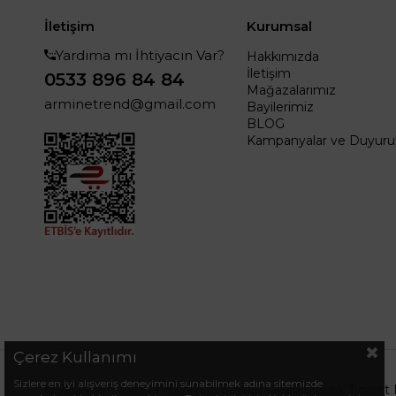
İletişim
Kurumsal
Yardıma mı İhtiyacın Var?
Hakkımızda
İletişim
0533 896 84 84
Mağazalarımız
arminetrend@gmail.com
Bayilerimiz
BLOG
Kampanyalar ve Duyurul
Çerez Kullanımı
Sizlere en iyi alışveriş deneyimini sunabilmek adına sitemizde
© 2024 .arminetrend.com.tr. Sembol Mağazacılık Ticaret 