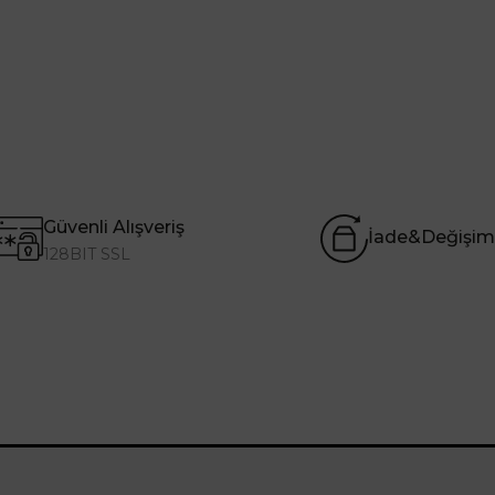
Güvenli Alışveriş
İade&Değişim
128BIT SSL