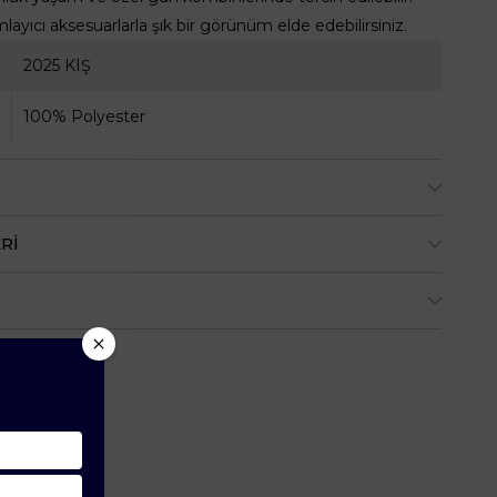
yıcı aksesuarlarla şık bir görünüm elde edebilirsiniz.
2025 KIŞ
100% Polyester
RI