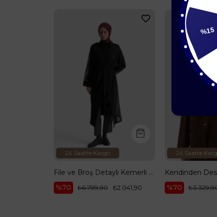
%15
15
24 Saatte Kargo
24 Saatte Kar
Kabartma Desenli Boydan Fermuarlı Yelek Lacivert 25KT526
File ve Broş Detaylı Kemerli Uzun Hırka Siyah 25KT561
%70
%70
₺1.999,90
₺6.799,90
₺2.041,90
₺3.329,9