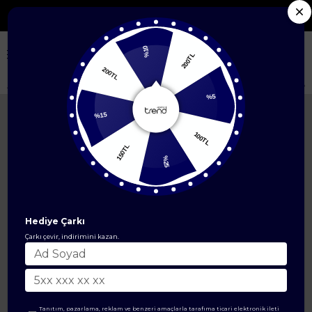
Seçili Yeni Sezon Ürünlerde %50'ye Varan İndirim
%10
200TL
200TL
Anasayfa
ÜST GİYİM
İkili Takım
Gold Düğme Detaylı Piliseli Etekli Tüv
%5
%15
100TL
150TL
%25
Hediye Çarkı
Çarkı çevir, indirimini kazan.
Tanıtım, pazarlama, reklam ve benzeri amaçlarla tarafıma ticari elektronik ileti