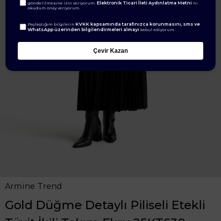
Elektronik Ticari İleti Aydınlatma Metni
gönderilmesine izin veriyorum.
'ni
okudum onay veriyorum.
KVKK kapsamında tarafınızca korunmasını, sms ve
Paylaştığım bilgilerin
WhatsApp üzerinden bilgilendirmeleri almayı
kabul ediyorum.
Çevir Kazan
Armine Trend
Gold Düğme Detaylı Piliseli Etekli