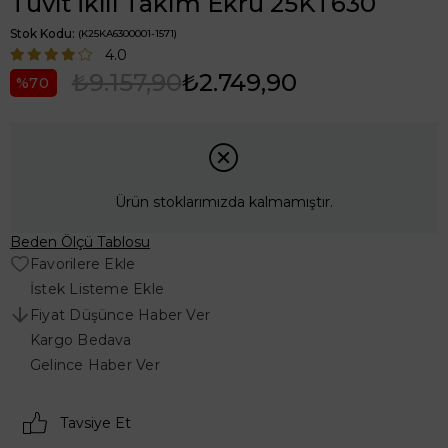
Tüvit İkili Takım Ekru 25KT630
Stok Kodu
(K25KA6300001-1571)
4.0
₺9.157,90
₺2.749,90
70
Ürün stoklarımızda kalmamıştır.
Beden Ölçü Tablosu
Favorilere Ekle
İstek Listeme Ekle
Fiyat Düşünce Haber Ver
Kargo Bedava
Gelince Haber Ver
Tavsiye Et